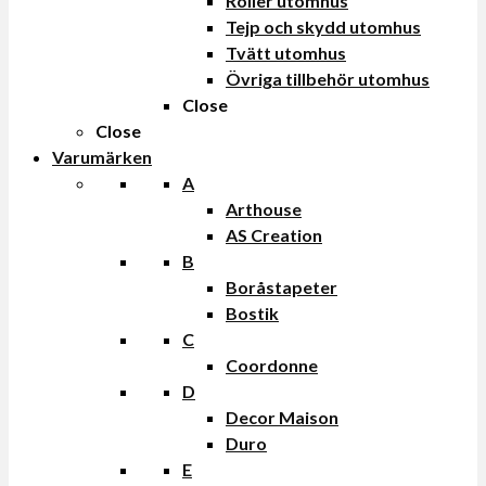
Roller utomhus
Tejp och skydd utomhus
Tvätt utomhus
Övriga tillbehör utomhus
Close
Close
Varumärken
A
Arthouse
AS Creation
B
Boråstapeter
Bostik
C
Coordonne
D
Decor Maison
Duro
E