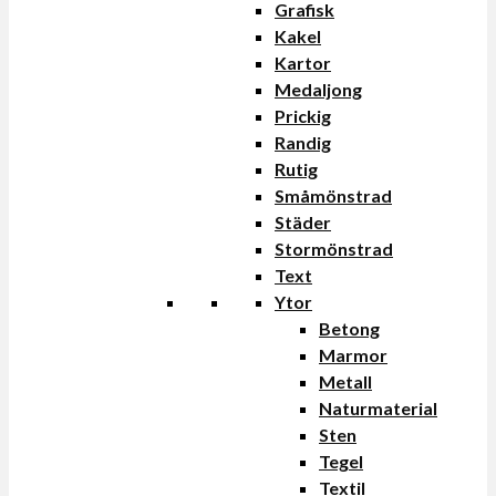
Grafisk
Kakel
Kartor
Medaljong
Prickig
Randig
Rutig
Småmönstrad
Städer
Stormönstrad
Text
Ytor
Betong
Marmor
Metall
Naturmaterial
Sten
Tegel
Textil