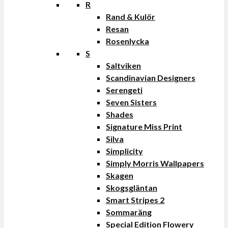
R
Rand & Kulör
Resan
Rosenlycka
S
Saltviken
Scandinavian Designers
Serengeti
Seven Sisters
Shades
Signature Miss Print
Silva
Simplicity
Simply Morris Wallpapers
Skagen
Skogsgläntan
Smart Stripes 2
Sommaräng
Special Edition Flowery