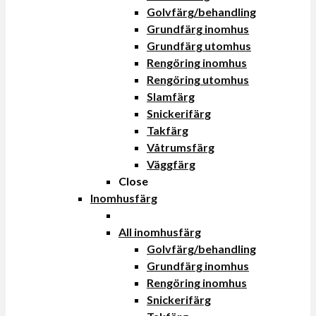
Golvfärg/behandling
Grundfärg inomhus
Grundfärg utomhus
Rengöring inomhus
Rengöring utomhus
Slamfärg
Snickerifärg
Takfärg
Våtrumsfärg
Väggfärg
Close
Inomhusfärg
All inomhusfärg
Golvfärg/behandling
Grundfärg inomhus
Rengöring inomhus
Snickerifärg