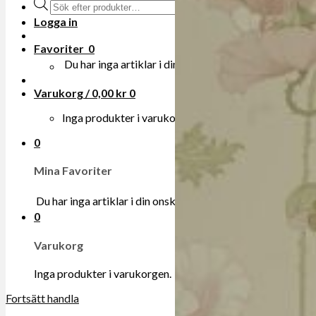
Produktsökning
Logga in
Favoriter
0
Du har inga artiklar i din onskelista.
Varukorg /
0,00
kr
0
Inga produkter i varukorgen.
0
Mina Favoriter
Du har inga artiklar i din onskelista.
0
Varukorg
Inga produkter i varukorgen.
Fortsätt handla