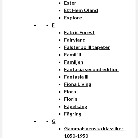
Ester
Ett Hem Öland
Explore
F
Fabric Forest
Fairyland
Falsterbo III tapeter
Familj II
Familjen
Fantasia second edition
Fantasia III
Fiona Living
Flora
Florin
Fågelsång
Fägring
G
Gammalsvenska klassiker
1850-1950