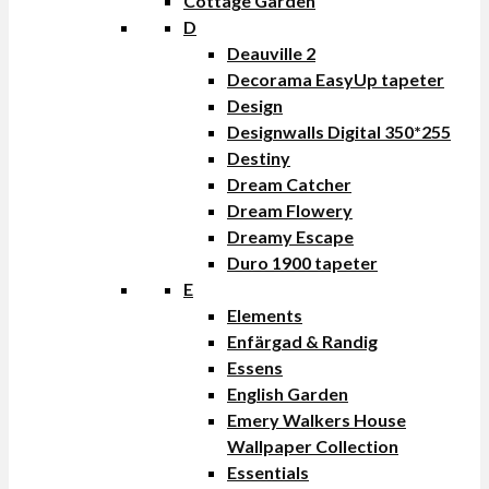
Cottage Garden
D
Deauville 2
Decorama EasyUp tapeter
Design
Designwalls Digital 350*255
Destiny
Dream Catcher
Dream Flowery
Dreamy Escape
Duro 1900 tapeter
E
Elements
Enfärgad & Randig
Essens
English Garden
Emery Walkers House
Wallpaper Collection
Essentials