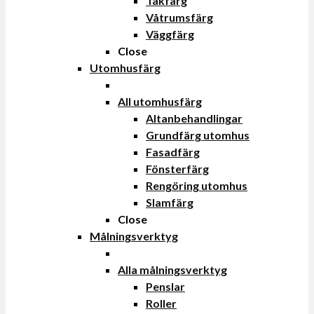
Takfärg
Våtrumsfärg
Väggfärg
Close
Utomhusfärg
All utomhusfärg
Altanbehandlingar
Grundfärg utomhus
Fasadfärg
Fönsterfärg
Rengöring utomhus
Slamfärg
Close
Målningsverktyg
Alla målningsverktyg
Penslar
Roller