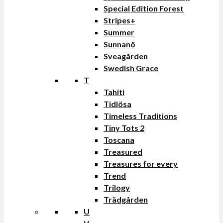
Special Edition Forest
Stripes+
Summer
Sunnanö
Sveagården
Swedish Grace
T
Tahiti
Tidlösa
Timeless Traditions
Tiny Tots 2
Toscana
Treasured
Treasures for every
Trend
Trilogy
Trädgården
U