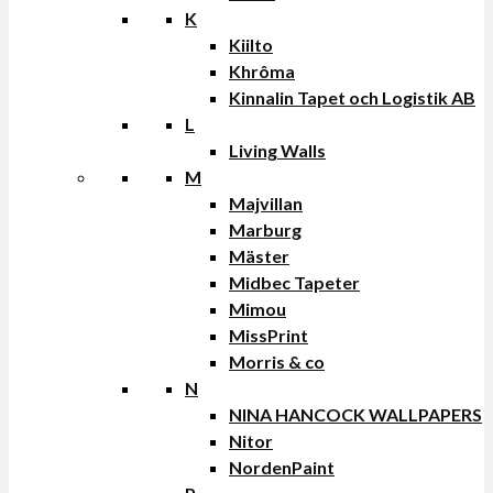
K
Kiilto
Khrôma
Kinnalin Tapet och Logistik AB
L
Living Walls
M
Majvillan
Marburg
Mäster
Midbec Tapeter
Mimou
MissPrint
Morris & co
N
NINA HANCOCK WALLPAPERS
Nitor
NordenPaint