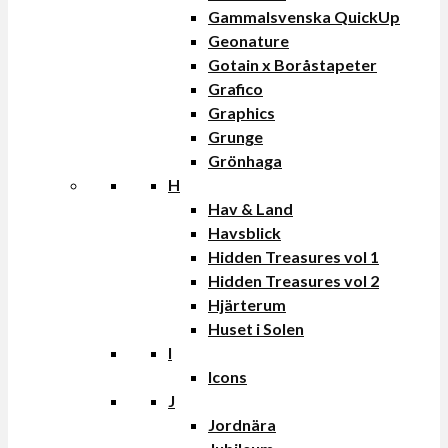
Gammalsvenska QuickUp
Geonature
Gotain x Boråstapeter
Grafico
Graphics
Grunge
Grönhaga
H
Hav & Land
Havsblick
Hidden Treasures vol 1
Hidden Treasures vol 2
Hjärterum
Huset i Solen
I
Icons
J
Jordnära