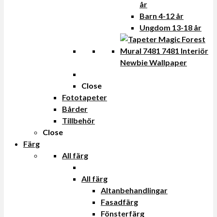
år
Barn 4-12 år
Ungdom 13-18 år
Newbie Wallpaper
Close
Fototapeter
Bårder
Tillbehör
Close
Färg
All färg
All färg
Altanbehandlingar
Fasadfärg
Fönsterfärg