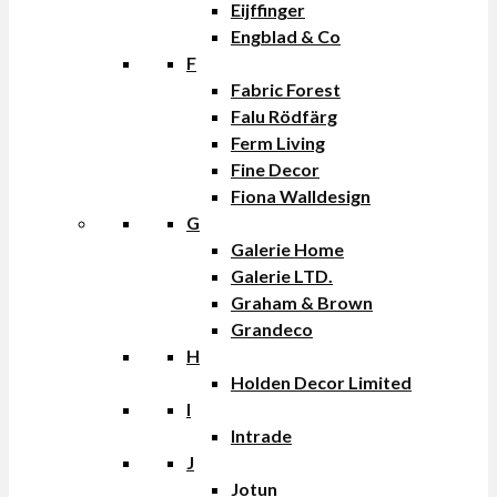
Eijffinger
Engblad & Co
F
Fabric Forest
Falu Rödfärg
Ferm Living
Fine Decor
Fiona Walldesign
G
Galerie Home
Galerie LTD.
Graham & Brown
Grandeco
H
Holden Decor Limited
I
Intrade
J
Jotun