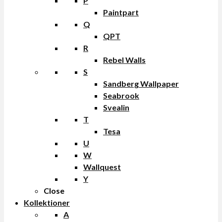
P
Paintpart
Q
QPT
R
Rebel Walls
S
Sandberg Wallpaper
Seabrook
Svealin
T
Tesa
U
W
Wallquest
Y
Close
Kollektioner
A