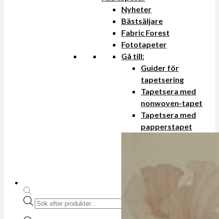
Nyheter
Bästsäljare
Fabric Forest
Fototapeter
Gå till:
Guider för
tapetsering
Tapetsera med
nonwoven-tapet
Tapetsera med
papperstapet
Produktsökning