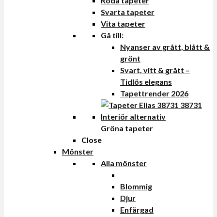
Röda tapeter
Svarta tapeter
Vita tapeter
Gå till:
Nyanser av grått, blått &
grönt
Svart, vitt & grått –
Tidlös elegans
Tapettrender 2026
Gröna tapeter
Close
Mönster
Alla mönster
Blommig
Djur
Enfärgad