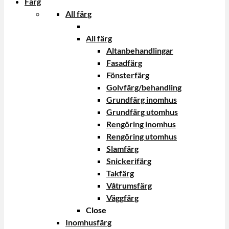
Färg
All färg
All färg
Altanbehandlingar
Fasadfärg
Fönsterfärg
Golvfärg/behandling
Grundfärg inomhus
Grundfärg utomhus
Rengöring inomhus
Rengöring utomhus
Slamfärg
Snickerifärg
Takfärg
Våtrumsfärg
Väggfärg
Close
Inomhusfärg