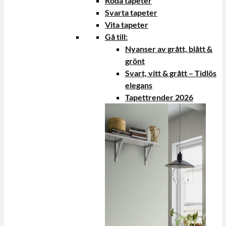
Röda tapeter
Svarta tapeter
Vita tapeter
Gå till:
Nyanser av grått, blått &
grönt
Svart, vitt & grått – Tidlös
elegans
Tapettrender 2026