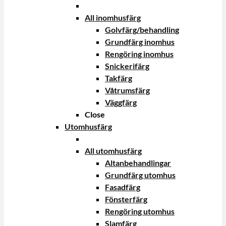
All inomhusfärg
Golvfärg/behandling
Grundfärg inomhus
Rengöring inomhus
Snickerifärg
Takfärg
Våtrumsfärg
Väggfärg
Close
Utomhusfärg
All utomhusfärg
Altanbehandlingar
Grundfärg utomhus
Fasadfärg
Fönsterfärg
Rengöring utomhus
Slamfärg