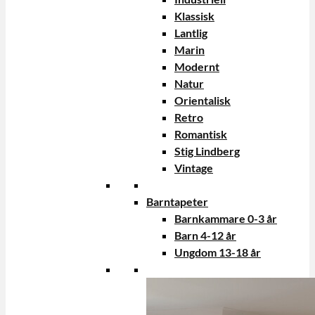
Klassisk
Lantlig
Marin
Modernt
Natur
Orientalisk
Retro
Romantisk
Stig Lindberg
Vintage
Barntapeter
Barnkammare 0-3 år
Barn 4-12 år
Ungdom 13-18 år