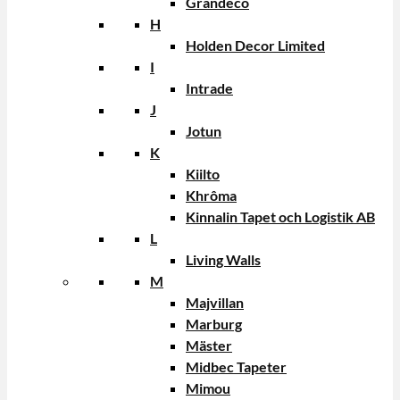
Grandeco
H
Holden Decor Limited
I
Intrade
J
Jotun
K
Kiilto
Khrôma
Kinnalin Tapet och Logistik AB
L
Living Walls
M
Majvillan
Marburg
Mäster
Midbec Tapeter
Mimou