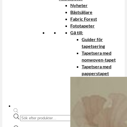
Nyheter
Bästsäljare
Fabric Forest
Fototapeter
Gå till:
Guider för
tapetsering
Tapetsera med
nonwoven-tapet
Tapetsera med
papperstapet
Produktsökning