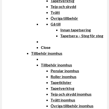
Tapetverktyg
Tejp och skydd
Tvätt
Övriga tillbehör
Gå till
Innan tapetsering
Tapetsera – Steg för steg
Close
Tillbehör inomhus
Tillbehör inomhus
Penslar inomhus
Roller inomhus
Tapetklister
Tapetverktyg
Tejp och skydd inomhus
Tvätt inomhus
Övriga tillbehör inomhus