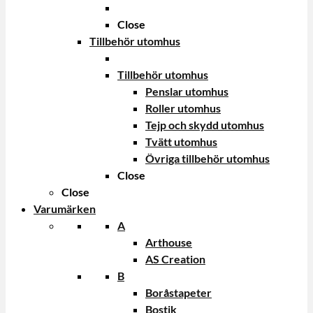
Close
Tillbehör utomhus
Tillbehör utomhus
Penslar utomhus
Roller utomhus
Tejp och skydd utomhus
Tvätt utomhus
Övriga tillbehör utomhus
Close
Close
Varumärken
A
Arthouse
AS Creation
B
Boråstapeter
Bostik