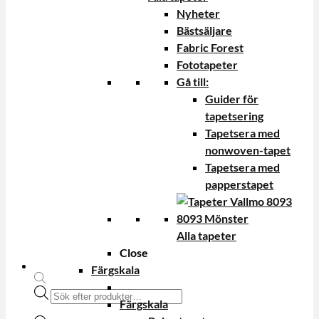
Nyheter
Bästsäljare
Fabric Forest
Fototapeter
Gå till:
Guider för
tapetsering
Tapetsera med
nonwoven-tapet
Tapetsera med
papperstapet
Alla tapeter
Close
Färgskala
Produktsökning
Färgskala