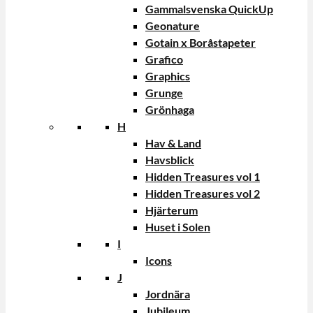
Gammalsvenska QuickUp
Geonature
Gotain x Boråstapeter
Grafico
Graphics
Grunge
Grönhaga
H
Hav & Land
Havsblick
Hidden Treasures vol 1
Hidden Treasures vol 2
Hjärterum
Huset i Solen
I
Icons
J
Jordnära
Jubileum