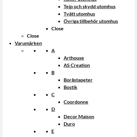
Tejp och skydd utomhus
Tvätt utomhus
Övriga tillbehör utomhus
Close
Close
Varumärken
A
Arthouse
AS Creation
B
Boråstapeter
Bostik
C
Coordonne
D
Decor Maison
Duro
E