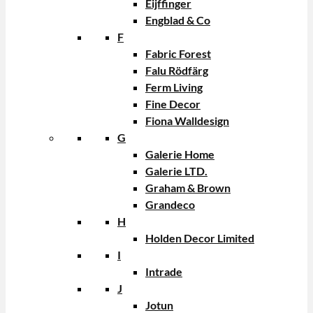
Eijffinger
Engblad & Co
F
Fabric Forest
Falu Rödfärg
Ferm Living
Fine Decor
Fiona Walldesign
G
Galerie Home
Galerie LTD.
Graham & Brown
Grandeco
H
Holden Decor Limited
I
Intrade
J
Jotun