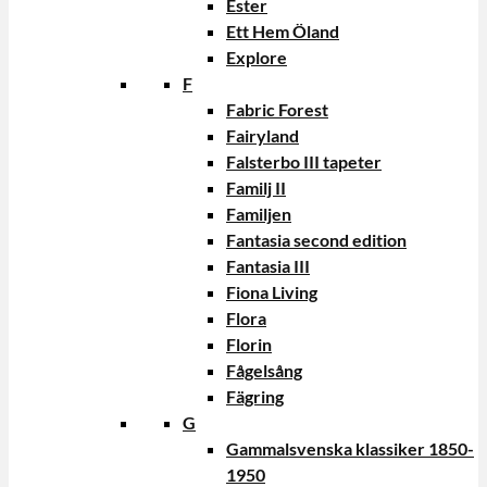
Ester
Ett Hem Öland
Explore
F
Fabric Forest
Fairyland
Falsterbo III tapeter
Familj II
Familjen
Fantasia second edition
Fantasia III
Fiona Living
Flora
Florin
Fågelsång
Fägring
G
Gammalsvenska klassiker 1850-
1950