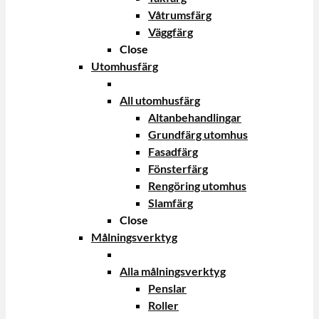
Våtrumsfärg
Väggfärg
Close
Utomhusfärg
All utomhusfärg
Altanbehandlingar
Grundfärg utomhus
Fasadfärg
Fönsterfärg
Rengöring utomhus
Slamfärg
Close
Målningsverktyg
Alla målningsverktyg
Penslar
Roller