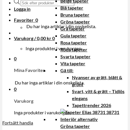
Beige tapeter
Produktsökning
Blå tapeter
Logga in
Bruna tapeter
Favoriter
0
Gröna tapeter
Du har inga artiklar i din onskelista.
Grå tapeter
Gula tapeter
Varukorg /
0,00
kr
0
Rosa tapeter
Inga produkter i varukorgen.
Röda tapeter
Svarta tapeter
0
Vita tapeter
Mina Favoriter
Gå till:
Nyanser av grått, blått &
Du har inga artiklar i din onskelista.
grönt
0
Svart, vitt & grått – Tidlös
elegans
Varukorg
Tapettrender 2026
Inga produkter i varukorgen.
Fortsätt handla
Gröna tapeter