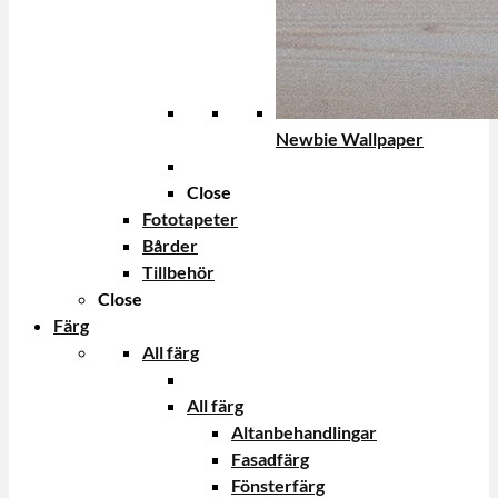
Newbie Wallpaper
Close
Fototapeter
Bårder
Tillbehör
Close
Färg
All färg
All färg
Altanbehandlingar
Fasadfärg
Fönsterfärg