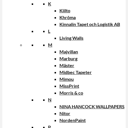
K
Kiilto
Khrôma
Kinnalin Tapet och Logistik AB
L
Living Walls
M
Majvillan
Marburg
Mäster
Midbec Tapeter
Mimou
MissPrint
Morris & co
N
NINA HANCOCK WALLPAPERS
Nitor
NordenPaint
P