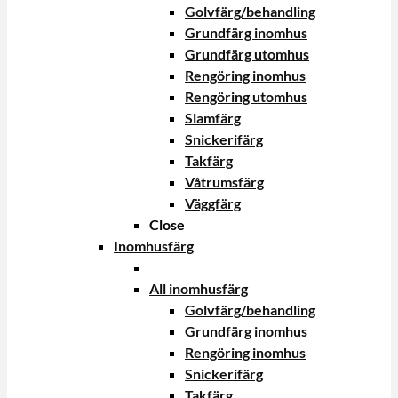
Golvfärg/behandling
Grundfärg inomhus
Grundfärg utomhus
Rengöring inomhus
Rengöring utomhus
Slamfärg
Snickerifärg
Takfärg
Våtrumsfärg
Väggfärg
Close
Inomhusfärg
All inomhusfärg
Golvfärg/behandling
Grundfärg inomhus
Rengöring inomhus
Snickerifärg
Takfärg