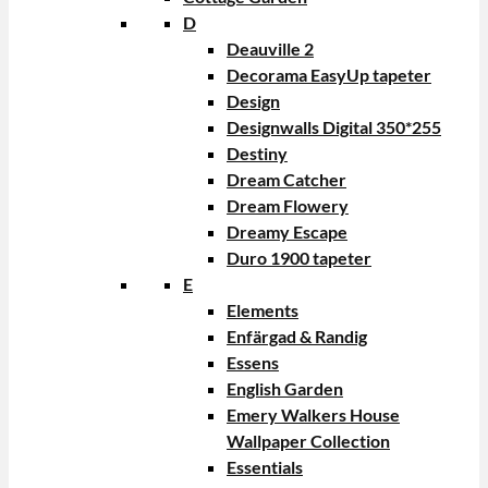
D
Deauville 2
Decorama EasyUp tapeter
Design
Designwalls Digital 350*255
Destiny
Dream Catcher
Dream Flowery
Dreamy Escape
Duro 1900 tapeter
E
Elements
Enfärgad & Randig
Essens
English Garden
Emery Walkers House
Wallpaper Collection
Essentials