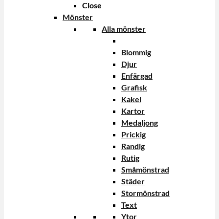
Close
Mönster
Alla mönster
Blommig
Djur
Enfärgad
Grafisk
Kakel
Kartor
Medaljong
Prickig
Randig
Rutig
Småmönstrad
Städer
Stormönstrad
Text
Ytor