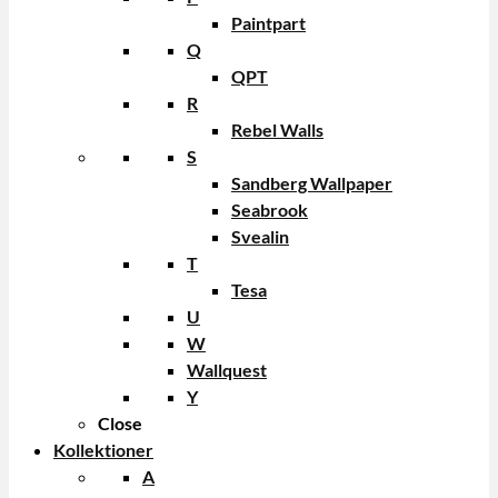
Paintpart
Q
QPT
R
Rebel Walls
S
Sandberg Wallpaper
Seabrook
Svealin
T
Tesa
U
W
Wallquest
Y
Close
Kollektioner
A