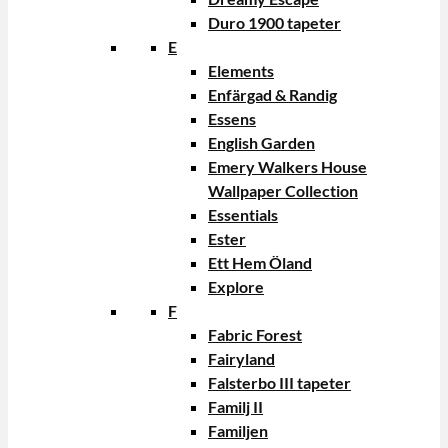
Duro 1900 tapeter
E
Elements
Enfärgad & Randig
Essens
English Garden
Emery Walkers House
Wallpaper Collection
Essentials
Ester
Ett Hem Öland
Explore
F
Fabric Forest
Fairyland
Falsterbo III tapeter
Familj II
Familjen