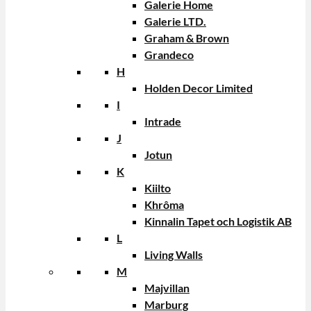
Galerie Home
Galerie LTD.
Graham & Brown
Grandeco
H
Holden Decor Limited
I
Intrade
J
Jotun
K
Kiilto
Khrôma
Kinnalin Tapet och Logistik AB
L
Living Walls
M
Majvillan
Marburg