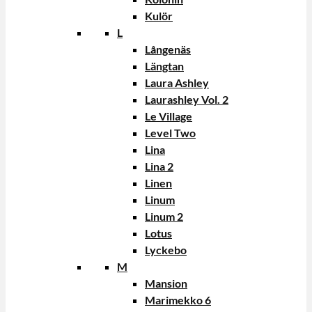
Kulör
L
Långenäs
Längtan
Laura Ashley
Laurashley Vol. 2
Le Village
Level Two
Lina
Lina 2
Linen
Linum
Linum 2
Lotus
Lyckebo
M
Mansion
Marimekko 6