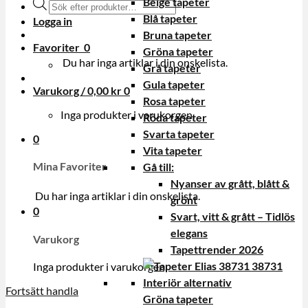
Beige tapeter
Produktsökning
Blå tapeter
Logga in
Bruna tapeter
Favoriter
0
Gröna tapeter
Du har inga artiklar i din onskelista.
Grå tapeter
Gula tapeter
Varukorg /
0,00
kr
0
Rosa tapeter
Inga produkter i varukorgen.
Röda tapeter
Svarta tapeter
0
Vita tapeter
Mina Favoriter
Gå till:
Nyanser av grått, blått &
Du har inga artiklar i din onskelista.
grönt
0
Svart, vitt & grått – Tidlös
elegans
Varukorg
Tapettrender 2026
Inga produkter i varukorgen.
Fortsätt handla
Gröna tapeter