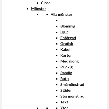
Close
Mönster
Alla mönster
Blommig
Djur
Enfärgad
Grafisk
Kakel
Kartor
Medaljong
Prickig
Randig
Rutig
Småmönstrad
Städer
Stormönstrad
Text
Ytor