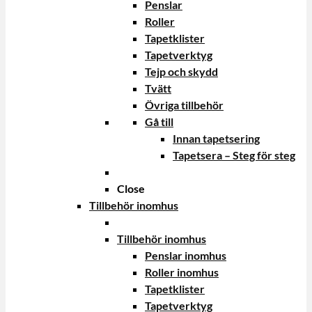
Penslar
Roller
Tapetklister
Tapetverktyg
Tejp och skydd
Tvätt
Övriga tillbehör
Gå till
Innan tapetsering
Tapetsera – Steg för steg
Close
Tillbehör inomhus
Tillbehör inomhus
Penslar inomhus
Roller inomhus
Tapetklister
Tapetverktyg