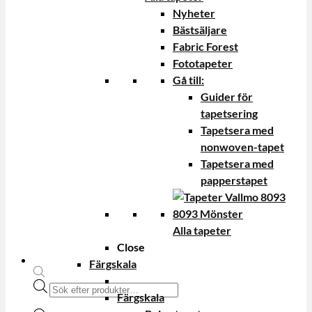
Nyheter
Bästsäljare
Fabric Forest
Fototapeter
Gå till:
Guider för
tapetsering
Tapetsera med
nonwoven-tapet
Tapetsera med
papperstapet
Alla tapeter
Close
Färgskala
Produktsökning
Färgskala