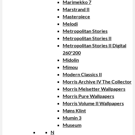
Marimekko 7
Marstrand II
Masterpiece
Melodi
Metropolitan Stories
Metropolitan Stories II
Metropolitan Stories II Digital
260*200
Midolin
Mimou
Modern Classics II
Morris Archive IV The Collector
Morris Melsetter Wallpapers
Morris Pure Wallpapers
Morris Volume II Wallpapers
Møns Klint
Mumin 3
Museum
N