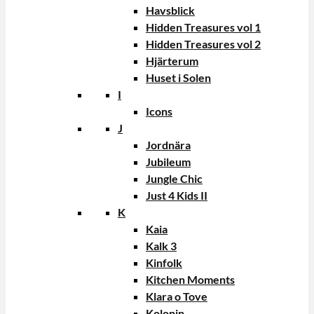
Havsblick
Hidden Treasures vol 1
Hidden Treasures vol 2
Hjärterum
Huset i Solen
I
Icons
J
Jordnära
Jubileum
Jungle Chic
Just 4 Kids II
K
Kaia
Kalk 3
Kinfolk
Kitchen Moments
Klara o Tove
Kolonin