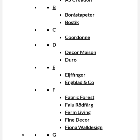
B
Boråstapeter
Bostik
C
Coordonne
D
Decor Maison
Duro
E
Eijffinger
Engblad & Co
F
Fabric Forest
Falu Rödfärg
Ferm Living
Fine Decor
Fiona Walldesign
G