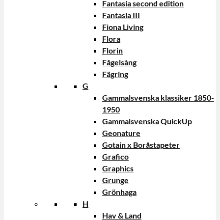
Fantasia second edition
Fantasia III
Fiona Living
Flora
Florin
Fågelsång
Fägring
G
Gammalsvenska klassiker 1850-
1950
Gammalsvenska QuickUp
Geonature
Gotain x Boråstapeter
Grafico
Graphics
Grunge
Grönhaga
H
Hav & Land