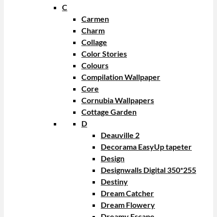
C
Carmen
Charm
Collage
Color Stories
Colours
Compilation Wallpaper
Core
Cornubia Wallpapers
Cottage Garden
D
Deauville 2
Decorama EasyUp tapeter
Design
Designwalls Digital 350*255
Destiny
Dream Catcher
Dream Flowery
Dreamy Escape