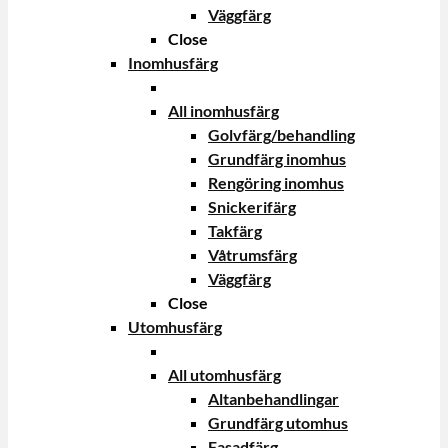
Väggfärg
Close
Inomhusfärg
All inomhusfärg
Golvfärg/behandling
Grundfärg inomhus
Rengöring inomhus
Snickerifärg
Takfärg
Våtrumsfärg
Väggfärg
Close
Utomhusfärg
All utomhusfärg
Altanbehandlingar
Grundfärg utomhus
Fasadfärg