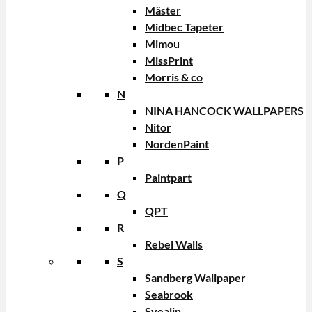
Mäster
Midbec Tapeter
Mimou
MissPrint
Morris & co
N
NINA HANCOCK WALLPAPERS
Nitor
NordenPaint
P
Paintpart
Q
QPT
R
Rebel Walls
S
Sandberg Wallpaper
Seabrook
Svealin