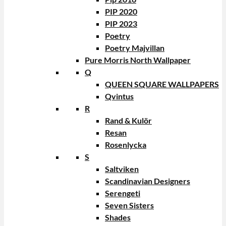
PIP 2020
PIP 2023
Poetry
Poetry Majvillan
Pure Morris North Wallpaper
Q
QUEEN SQUARE WALLPAPERS
Qvintus
R
Rand & Kulör
Resan
Rosenlycka
S
Saltviken
Scandinavian Designers
Serengeti
Seven Sisters
Shades