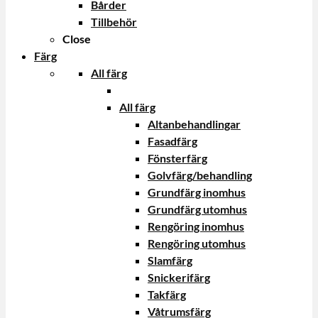
Bårder
Tillbehör
Close
Färg
All färg
All färg
Altanbehandlingar
Fasadfärg
Fönsterfärg
Golvfärg/behandling
Grundfärg inomhus
Grundfärg utomhus
Rengöring inomhus
Rengöring utomhus
Slamfärg
Snickerifärg
Takfärg
Våtrumsfärg