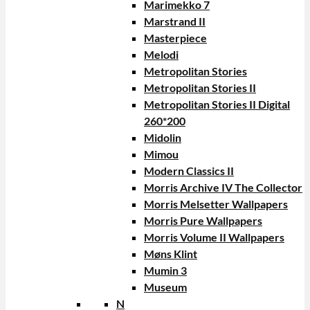
Marimekko 7
Marstrand II
Masterpiece
Melodi
Metropolitan Stories
Metropolitan Stories II
Metropolitan Stories II Digital
260*200
Midolin
Mimou
Modern Classics II
Morris Archive IV The Collector
Morris Melsetter Wallpapers
Morris Pure Wallpapers
Morris Volume II Wallpapers
Møns Klint
Mumin 3
Museum
N