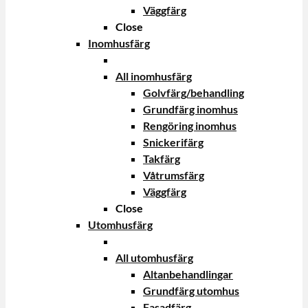
Väggfärg
Close
Inomhusfärg
All inomhusfärg
Golvfärg/behandling
Grundfärg inomhus
Rengöring inomhus
Snickerifärg
Takfärg
Våtrumsfärg
Väggfärg
Close
Utomhusfärg
All utomhusfärg
Altanbehandlingar
Grundfärg utomhus
Fasadfärg