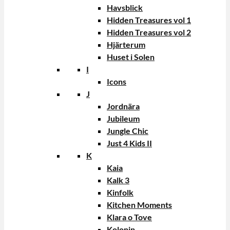
Havsblick
Hidden Treasures vol 1
Hidden Treasures vol 2
Hjärterum
Huset i Solen
I
Icons
J
Jordnära
Jubileum
Jungle Chic
Just 4 Kids II
K
Kaia
Kalk 3
Kinfolk
Kitchen Moments
Klara o Tove
Kolonin