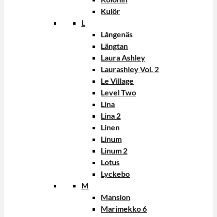
Kulör
L
Långenäs
Längtan
Laura Ashley
Laurashley Vol. 2
Le Village
Level Two
Lina
Lina 2
Linen
Linum
Linum 2
Lotus
Lyckebo
M
Mansion
Marimekko 6