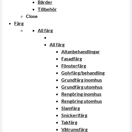
Bårder
Tillbehör
Close
Färg
All färg
All färg
Altanbehandlingar
Fasadfärg
Fönsterfärg
Golvfärg/behandling
Grundfärg inomhus
Grundfärg utomhus
Rengöring inomhus
Rengöring utomhus
Slamfärg
Snickerifärg
Takfärg
Våtrumsfärg