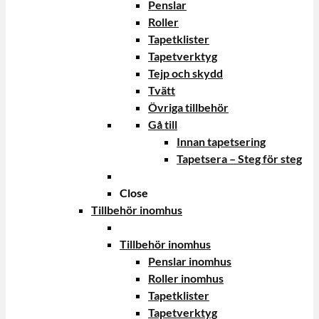
Penslar
Roller
Tapetklister
Tapetverktyg
Tejp och skydd
Tvätt
Övriga tillbehör
Gå till
Innan tapetsering
Tapetsera – Steg för steg
Close
Tillbehör inomhus
Tillbehör inomhus
Penslar inomhus
Roller inomhus
Tapetklister
Tapetverktyg