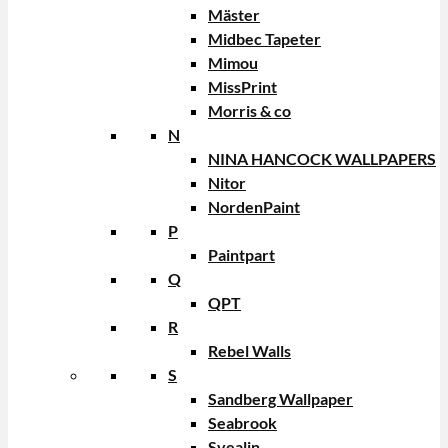
Mäster
Midbec Tapeter
Mimou
MissPrint
Morris & co
N
NINA HANCOCK WALLPAPERS
Nitor
NordenPaint
P
Paintpart
Q
QPT
R
Rebel Walls
S
Sandberg Wallpaper
Seabrook
Svealin