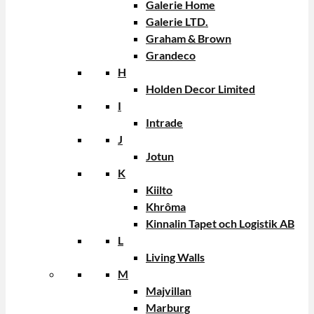
Galerie Home
Galerie LTD.
Graham & Brown
Grandeco
H
Holden Decor Limited
I
Intrade
J
Jotun
K
Kiilto
Khrôma
Kinnalin Tapet och Logistik AB
L
Living Walls
M
Majvillan
Marburg