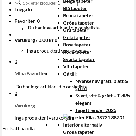
Beige tapeter
Produktsökning
Blå tapeter
Logga in
Bruna tapeter
Favoriter
0
Gröna tapeter
Du har inga artiklar i din onskelista.
Grå tapeter
Gula tapeter
Varukorg /
0,00
kr
0
Rosa tapeter
Inga produkter i varukorgen.
Röda tapeter
Svarta tapeter
0
Vita tapeter
Mina Favoriter
Gå till:
Nyanser av grått, blått &
Du har inga artiklar i din onskelista.
grönt
0
Svart, vitt & grått – Tidlös
elegans
Varukorg
Tapettrender 2026
Inga produkter i varukorgen.
Fortsätt handla
Gröna tapeter