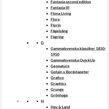
Fantasia second edition
Fantasia III
Fiona Living
Flora
Florin
Fågelsång
Fägring
G
Gammalsvenska klassiker 1850-
1950
Gammalsvenska QuickUp
Geonature
Gotain x Boråstapeter
Grafico
Graphics
Grunge
Grönhaga
H
Hav & Land