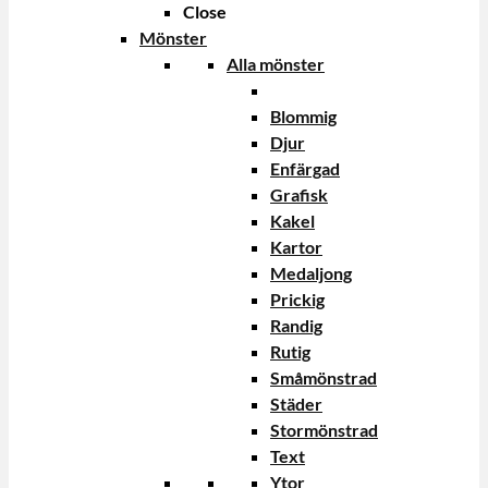
Close
Mönster
Alla mönster
Blommig
Djur
Enfärgad
Grafisk
Kakel
Kartor
Medaljong
Prickig
Randig
Rutig
Småmönstrad
Städer
Stormönstrad
Text
Ytor