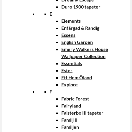
Duro 1900 tapeter
E
Elements
Enfärgad & Randig
Essens
English Garden
Emery Walkers House
Wallpaper Collection
Essentials
Ester
Ett Hem Öland
Explore
F
Fabric Forest
Fairyland
Falsterbo III tapeter
Familj II
Familjen