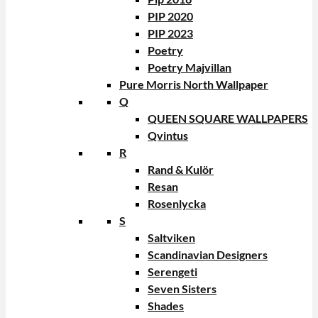
PIP 2020
PIP 2023
Poetry
Poetry Majvillan
Pure Morris North Wallpaper
Q
QUEEN SQUARE WALLPAPERS
Qvintus
R
Rand & Kulör
Resan
Rosenlycka
S
Saltviken
Scandinavian Designers
Serengeti
Seven Sisters
Shades