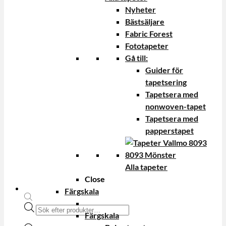
Nyheter
Bästsäljare
Fabric Forest
Fototapeter
Gå till:
Guider för
tapetsering
Tapetsera med
nonwoven-tapet
Tapetsera med
papperstapet
Alla tapeter
Close
Färgskala
Produktsökning
Färgskala