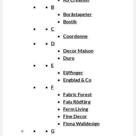
B
Boråstapeter
Bostik
C
Coordonne
D
Decor Maison
Duro
E
Eijffinger
Engblad & Co
F
Fabric Forest
Falu Rödfärg
Ferm Living
Fine Decor
Fiona Walldesign
G