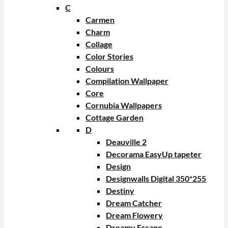
C
Carmen
Charm
Collage
Color Stories
Colours
Compilation Wallpaper
Core
Cornubia Wallpapers
Cottage Garden
D
Deauville 2
Decorama EasyUp tapeter
Design
Designwalls Digital 350*255
Destiny
Dream Catcher
Dream Flowery
Dreamy Escape