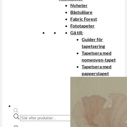
Nyheter
Bästsäljare
Fabric Forest
Fototapeter
Gå till:
Guider för
tapetsering
Tapetsera med
nonwoven-tapet
Tapetsera med
papperstapet
Produktsökning