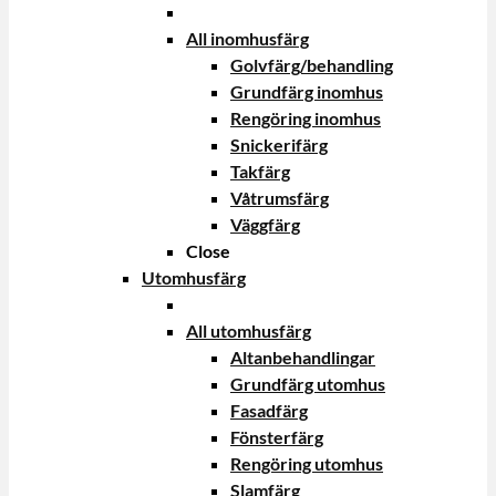
All inomhusfärg
Golvfärg/behandling
Grundfärg inomhus
Rengöring inomhus
Snickerifärg
Takfärg
Våtrumsfärg
Väggfärg
Close
Utomhusfärg
All utomhusfärg
Altanbehandlingar
Grundfärg utomhus
Fasadfärg
Fönsterfärg
Rengöring utomhus
Slamfärg