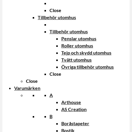
Close
Tillbehör utomhus
Tillbehör utomhus
Penslar utomhus
Roller utomhus
Tejp och skydd utomhus
Tvätt utomhus
Övriga tillbehör utomhus
Close
Close
Varumärken
A
Arthouse
AS Creation
B
Boråstapeter
Bostik