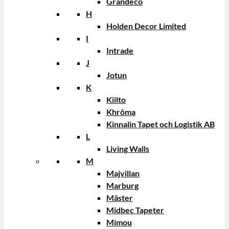
Grandeco
H
Holden Decor Limited
I
Intrade
J
Jotun
K
Kiilto
Khrôma
Kinnalin Tapet och Logistik AB
L
Living Walls
M
Majvillan
Marburg
Mäster
Midbec Tapeter
Mimou