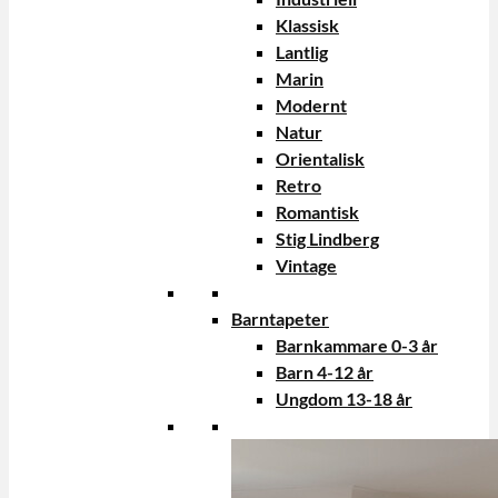
Klassisk
Lantlig
Marin
Modernt
Natur
Orientalisk
Retro
Romantisk
Stig Lindberg
Vintage
Barntapeter
Barnkammare 0-3 år
Barn 4-12 år
Ungdom 13-18 år