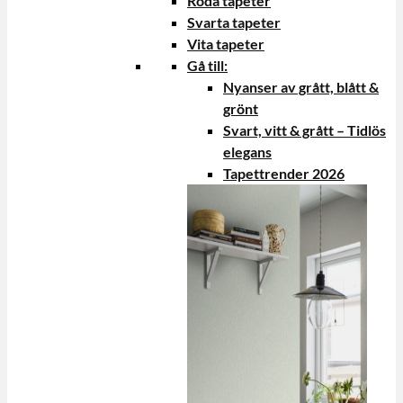
Röda tapeter
Svarta tapeter
Vita tapeter
Gå till:
Nyanser av grått, blått &
grönt
Svart, vitt & grått – Tidlös
elegans
Tapettrender 2026