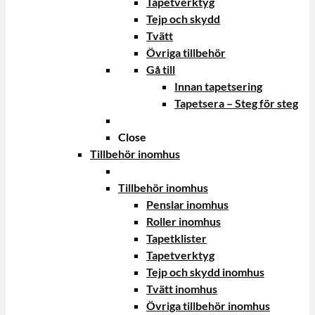
Tapetverktyg
Tejp och skydd
Tvätt
Övriga tillbehör
Gå till
Innan tapetsering
Tapetsera – Steg för steg
Close
Tillbehör inomhus
Tillbehör inomhus
Penslar inomhus
Roller inomhus
Tapetklister
Tapetverktyg
Tejp och skydd inomhus
Tvätt inomhus
Övriga tillbehör inomhus