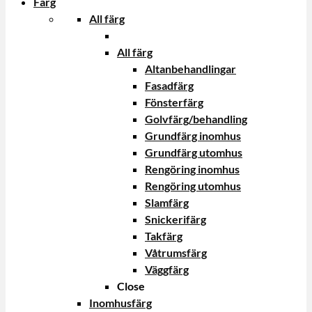
Färg
All färg
All färg
Altanbehandlingar
Fasadfärg
Fönsterfärg
Golvfärg/behandling
Grundfärg inomhus
Grundfärg utomhus
Rengöring inomhus
Rengöring utomhus
Slamfärg
Snickerifärg
Takfärg
Våtrumsfärg
Väggfärg
Close
Inomhusfärg