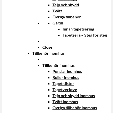
Tejp och skydd
Tvätt
Övriga tillbehör
Gå till
Innan tapetsering
Tapetsera – Steg för steg
Close
Tillbehör inomhus
Tillbehör inomhus
Penslar inomhus
Roller inomhus
Tapetklister
Tapetverktyg
Tejp och skydd inomhus
Tvätt inomhus
Övriga tillbehör inomhus