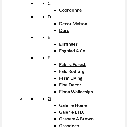
C
Coordonne
D
Decor Maison
Duro
E
Eijffinger
Engblad & Co
F
Fabric Forest
Falu Rödfärg
Ferm Living
Fine Decor
Fiona Walldesign
G
Galerie Home
Galerie LTD.
Graham & Brown
Grandeco