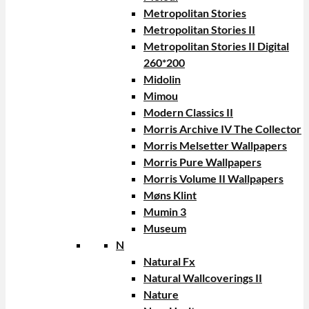
Metropolitan Stories
Metropolitan Stories II
Metropolitan Stories II Digital
260*200
Midolin
Mimou
Modern Classics II
Morris Archive IV The Collector
Morris Melsetter Wallpapers
Morris Pure Wallpapers
Morris Volume II Wallpapers
Møns Klint
Mumin 3
Museum
N
Natural Fx
Natural Wallcoverings II
Nature