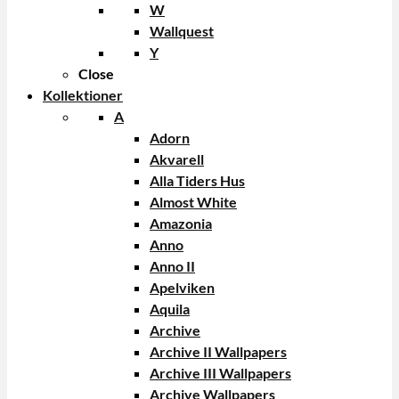
W
Wallquest
Y
Close
Kollektioner
A
Adorn
Akvarell
Alla Tiders Hus
Almost White
Amazonia
Anno
Anno II
Apelviken
Aquila
Archive
Archive II Wallpapers
Archive III Wallpapers
Archive Wallpapers