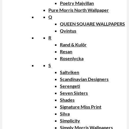
Poetry Majvillan
Pure Morris North Wallpaper
Q
QUEEN SQUARE WALLPAPERS
Qvintus
R
Rand & Kulör
Resan
Rosenlycka
S
Saltviken
Scandinavian Designers
Serengeti
Seven Sisters
Shades
Signature Miss Print
Silva
Simplicity
Simply Morris Wallpapers