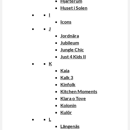
Hjärterum
Huset i Solen
I
Icons
J
Jordnära
Jubileum
Jungle Chic
Just 4 Kids II
K
Kaia
Kalk 3
Kinfolk
Kitchen Moments
Klara o Tove
Kolonin
Kulör
L
Långenäs