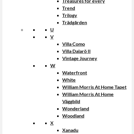
Treasures for every
Trend
Trilogy
Trädgården
U
V
Villa Como
Villa Dalarö II
Vintage Journey
W
Waterfront
White
William Morris At Home Tapet
William Morris At Home
Väggbild
Wonderland
Woodland
X
Xanadu