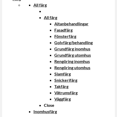
All färg
All färg
Altanbehandlingar
Fasadfärg
Fönsterfärg
Golvfärg/behandling
Grundfärg inomhus
Grundfärg utomhus
Rengöring inomhus
Rengöring utomhus
Slamfärg
Snickerifärg
Takfärg
Våtrumsfärg
Väggfärg
Close
Inomhusfärg