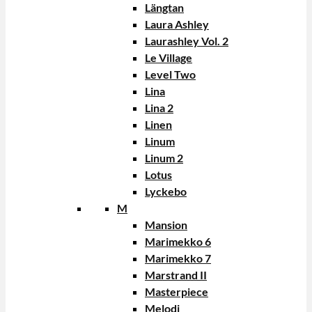
Längtan
Laura Ashley
Laurashley Vol. 2
Le Village
Level Two
Lina
Lina 2
Linen
Linum
Linum 2
Lotus
Lyckebo
M
Mansion
Marimekko 6
Marimekko 7
Marstrand II
Masterpiece
Melodi