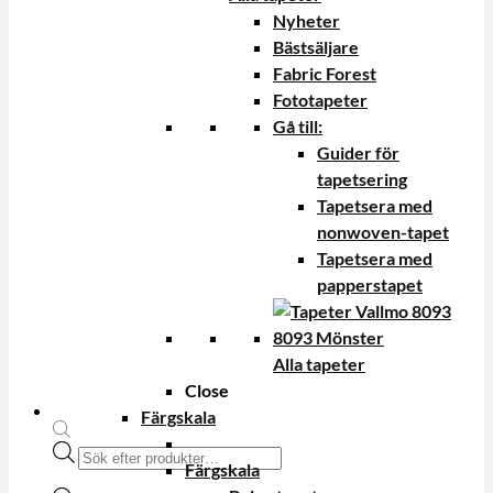
Nyheter
Bästsäljare
Fabric Forest
Fototapeter
Gå till:
Guider för
tapetsering
Tapetsera med
nonwoven-tapet
Tapetsera med
papperstapet
Alla tapeter
Close
Färgskala
Produktsökning
Färgskala