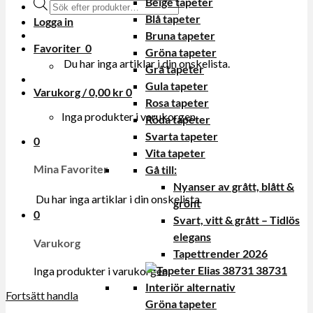
Beige tapeter
Produktsökning
Blå tapeter
Logga in
Bruna tapeter
Favoriter
0
Gröna tapeter
Du har inga artiklar i din onskelista.
Grå tapeter
Gula tapeter
Varukorg /
0,00
kr
0
Rosa tapeter
Inga produkter i varukorgen.
Röda tapeter
Svarta tapeter
0
Vita tapeter
Mina Favoriter
Gå till:
Nyanser av grått, blått &
Du har inga artiklar i din onskelista.
grönt
0
Svart, vitt & grått – Tidlös
elegans
Varukorg
Tapettrender 2026
Inga produkter i varukorgen.
Fortsätt handla
Gröna tapeter