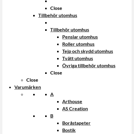
Close
Tillbehör utomhus
Tillbehör utomhus
Penslar utomhus
Roller utomhus
Tejp och skydd utomhus
Tvätt utomhus
Övriga tillbehör utomhus
Close
Close
Varumärken
A
Arthouse
AS Creation
B
Boråstapeter
Bostik