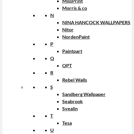
MissPrint
Morris & co
N
NINA HANCOCK WALLPAPERS
Nitor
NordenPaint
P
Paintpart
Q
QPT
R
Rebel Walls
S
Sandberg Wallpaper
Seabrook
Svealin
T
Tesa
U