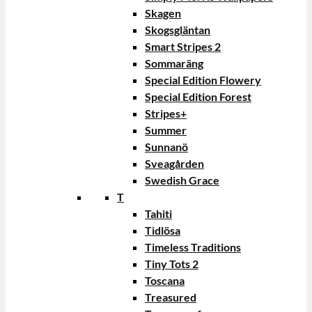
Skagen
Skogsgläntan
Smart Stripes 2
Sommaräng
Special Edition Flowery
Special Edition Forest
Stripes+
Summer
Sunnanö
Sveagården
Swedish Grace
T
Tahiti
Tidlösa
Timeless Traditions
Tiny Tots 2
Toscana
Treasured