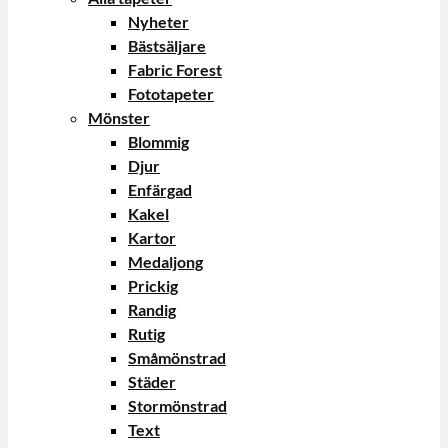
Nyheter
Bästsäljare
Fabric Forest
Fototapeter
Mönster
Blommig
Djur
Enfärgad
Kakel
Kartor
Medaljong
Prickig
Randig
Rutig
Småmönstrad
Städer
Stormönstrad
Text