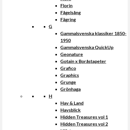
Florin
Fågelsång
Fägring
G
Gammalsvenska klassiker 1850-
1950
Gammalsvenska QuickUp
Geonature
Gotain x Boråstapeter
Grafico
Graphics
Grunge
Grönhaga
H
Hav & Land
Havsblick
Hidden Treasures vol 1
Hidden Treasures vol 2