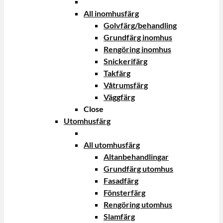
All inomhusfärg
Golvfärg/behandling
Grundfärg inomhus
Rengöring inomhus
Snickerifärg
Takfärg
Våtrumsfärg
Väggfärg
Close
Utomhusfärg
All utomhusfärg
Altanbehandlingar
Grundfärg utomhus
Fasadfärg
Fönsterfärg
Rengöring utomhus
Slamfärg