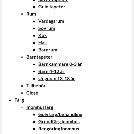
Guld tapeter
Rum
Vardagsrum
Sovrum
Kök
Hall
Barnrum
Barntapeter
Barnkammare 0-3 år
Barn 4-12 år
Ungdom 13-18 år
Tillbehör
Close
Färg
Inomhusfärg
Golvfärg/behandling
Grundfärg inomhus
Rengöring inomhus