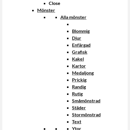
Close
Mönster
Alla mönster
Blommig
Djur
Enfärgad
Grafisk
Kakel
Kartor
Medaljong
Prickig
Randig
Rutig
Småmönstrad
Städer
Stormönstrad
Text
Ytor