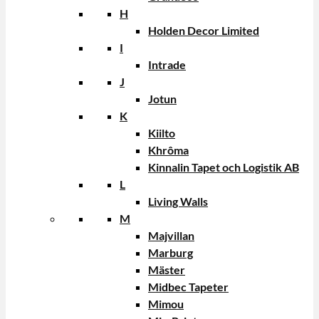
H
Holden Decor Limited
I
Intrade
J
Jotun
K
Kiilto
Khrôma
Kinnalin Tapet och Logistik AB
L
Living Walls
M
Majvillan
Marburg
Mäster
Midbec Tapeter
Mimou