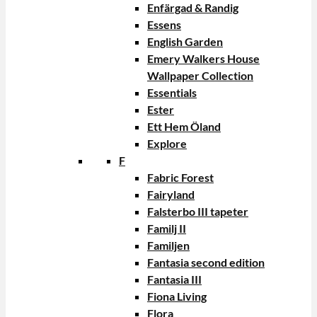
Enfärgad & Randig
Essens
English Garden
Emery Walkers House
Wallpaper Collection
Essentials
Ester
Ett Hem Öland
Explore
F
Fabric Forest
Fairyland
Falsterbo III tapeter
Familj II
Familjen
Fantasia second edition
Fantasia III
Fiona Living
Flora