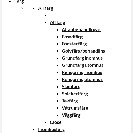
Färg
All färg
All färg
Altanbehandlingar
Fasadfärg
Fönsterfärg
Golvfärg/behandling
Grundfärg inomhus
Grundfärg utomhus
Rengöring inomhus
Rengöring utomhus
Slamfärg
Snickerifärg
Takfärg
Våtrumsfärg
Väggfärg
Close
Inomhusfärg