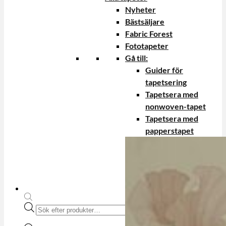
Nyheter
Bästsäljare
Fabric Forest
Fototapeter
Gå till:
Guider för
tapetsering
Tapetsera med
nonwoven-tapet
Tapetsera med
papperstapet
Produktsökning