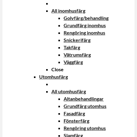
All inomhusfärg
Golvfärg/behandling
Grundfärg inomhus
Rengöring inomhus
Snickerifärg
Takfärg
Våtrumsfärg
Väggfärg
Close
Utomhusfärg
All utomhusfärg
Altanbehandlingar
Grundfärg utomhus
Fasadfärg
Fönsterfärg
Rengöring utomhus
Slamfärg