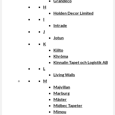
Grandeco
H
Holden Decor Limited
I
Intrade
J
Jotun
K
Kiilto
Khrôma
Kinnalin Tapet och Logistik AB
L
Living Walls
M
Majvillan
Marburg
Mäster
Midbec Tapeter
Mimou