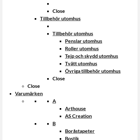
Close
Tillbehör utomhus
Tillbehör utomhus
Penslar utomhus
Roller utomhus
Tejp och skydd utomhus
Tvätt utomhus
Övriga tillbehör utomhus
Close
Close
Varumärken
A
Arthouse
AS Creation
B
Boråstapeter
Bostik