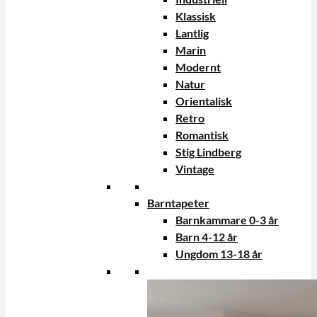
Klassisk
Lantlig
Marin
Modernt
Natur
Orientalisk
Retro
Romantisk
Stig Lindberg
Vintage
Barntapeter
Barnkammare 0-3 år
Barn 4-12 år
Ungdom 13-18 år