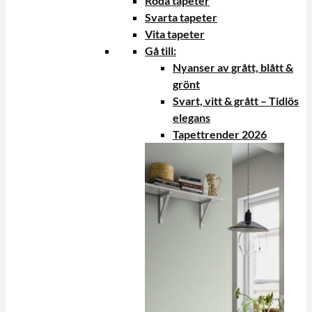
Röda tapeter
Svarta tapeter
Vita tapeter
Gå till:
Nyanser av grått, blått &
grönt
Svart, vitt & grått – Tidlös
elegans
Tapettrender 2026