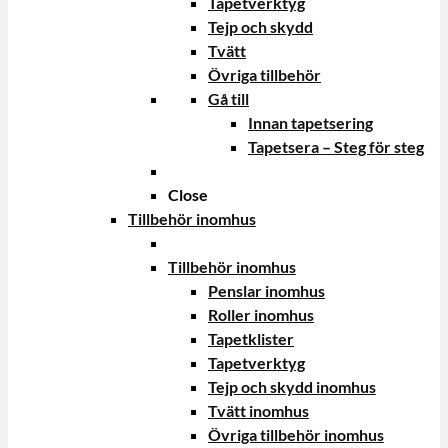
Tapetverktyg
Tejp och skydd
Tvätt
Övriga tillbehör
Gå till
Innan tapetsering
Tapetsera – Steg för steg
Close
Tillbehör inomhus
Tillbehör inomhus
Penslar inomhus
Roller inomhus
Tapetklister
Tapetverktyg
Tejp och skydd inomhus
Tvätt inomhus
Övriga tillbehör inomhus