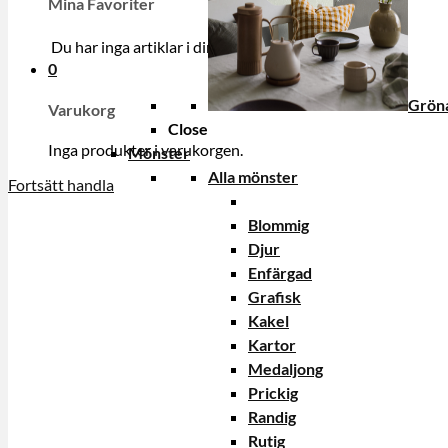
Mina Favoriter
Du har inga artiklar i din onskelista.
0
Gröna
Varukorg
Close
Inga produkter i varukorgen.
Mönster
Alla mönster
Fortsätt handla
Blommig
Djur
Enfärgad
Grafisk
Kakel
Kartor
Medaljong
Prickig
Randig
Rutig