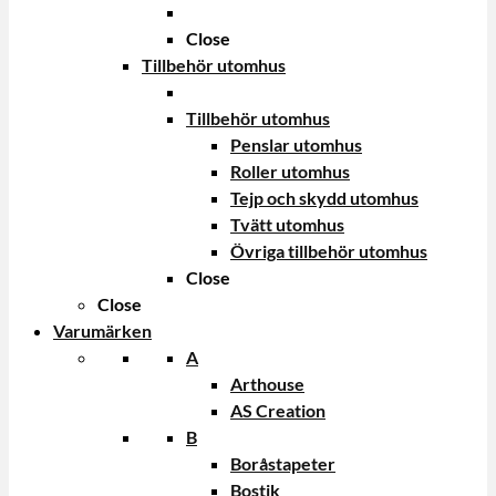
Close
Tillbehör utomhus
Tillbehör utomhus
Penslar utomhus
Roller utomhus
Tejp och skydd utomhus
Tvätt utomhus
Övriga tillbehör utomhus
Close
Close
Varumärken
A
Arthouse
AS Creation
B
Boråstapeter
Bostik