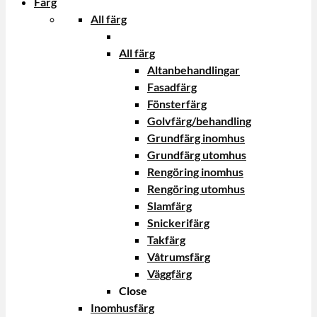
Färg
All färg
All färg
Altanbehandlingar
Fasadfärg
Fönsterfärg
Golvfärg/behandling
Grundfärg inomhus
Grundfärg utomhus
Rengöring inomhus
Rengöring utomhus
Slamfärg
Snickerifärg
Takfärg
Våtrumsfärg
Väggfärg
Close
Inomhusfärg