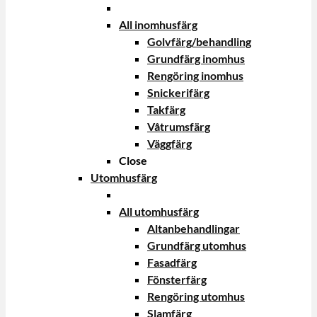
All inomhusfärg
Golvfärg/behandling
Grundfärg inomhus
Rengöring inomhus
Snickerifärg
Takfärg
Våtrumsfärg
Väggfärg
Close
Utomhusfärg
All utomhusfärg
Altanbehandlingar
Grundfärg utomhus
Fasadfärg
Fönsterfärg
Rengöring utomhus
Slamfärg