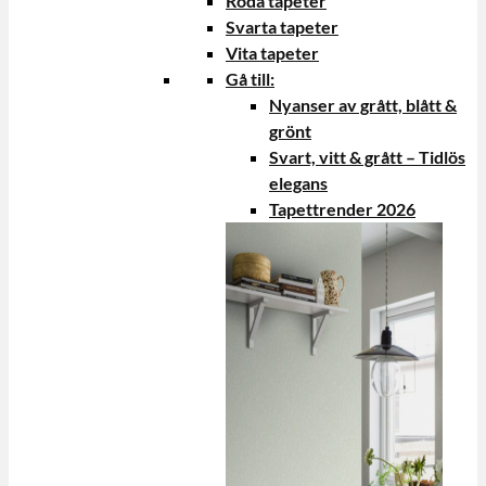
Röda tapeter
Svarta tapeter
Vita tapeter
Gå till:
Nyanser av grått, blått &
grönt
Svart, vitt & grått – Tidlös
elegans
Tapettrender 2026