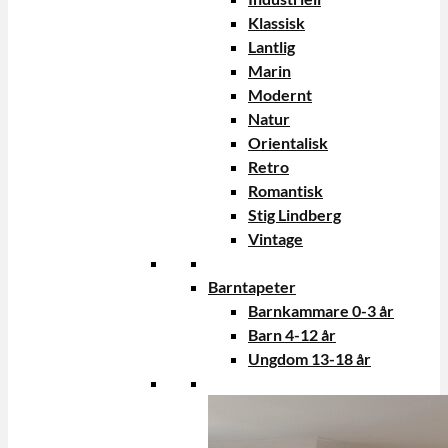
Klassisk
Lantlig
Marin
Modernt
Natur
Orientalisk
Retro
Romantisk
Stig Lindberg
Vintage
Barntapeter
Barnkammare 0-3 år
Barn 4-12 år
Ungdom 13-18 år