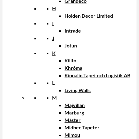
Grandeco
H
Holden Decor Limited
I
Intrade
J
Jotun
K
Kiilto
Khrôma
Kinnalin Tapet och Logistik AB
L
Living Walls
M
Majvillan
Marburg
Mäster
Midbec Tapeter
Mimou