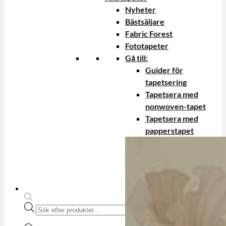
Nyheter
Bästsäljare
Fabric Forest
Fototapeter
Gå till:
Guider för
tapetsering
Tapetsera med
nonwoven-tapet
Tapetsera med
papperstapet
Produktsökning