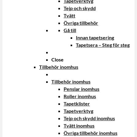
Tapetverktyg
Tejp och skydd
Tvätt
Övriga tillbehör
Gå till
Innan tapetsering
Tapetsera – Steg för steg
Close
Tillbehör inomhus
Tillbehör inomhus
Penslar inomhus
Roller inomhus
Tapetklister
Tapetverktyg
Tejp och skydd inomhus
Tvätt inomhus
Övriga tillbehör inomhus