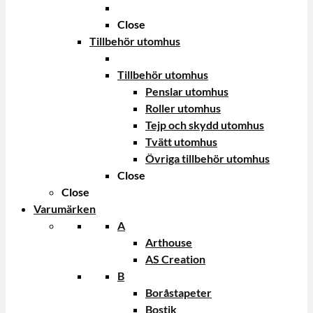
Close
Tillbehör utomhus
Tillbehör utomhus
Penslar utomhus
Roller utomhus
Tejp och skydd utomhus
Tvätt utomhus
Övriga tillbehör utomhus
Close
Close
Varumärken
A
Arthouse
AS Creation
B
Boråstapeter
Bostik