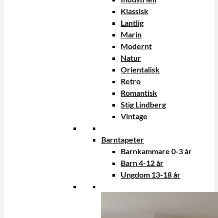
Klassisk
Lantlig
Marin
Modernt
Natur
Orientalisk
Retro
Romantisk
Stig Lindberg
Vintage
Barntapeter
Barnkammare 0-3 år
Barn 4-12 år
Ungdom 13-18 år