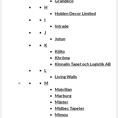
Grandeco
H
Holden Decor Limited
I
Intrade
J
Jotun
K
Kiilto
Khrôma
Kinnalin Tapet och Logistik AB
L
Living Walls
M
Majvillan
Marburg
Mäster
Midbec Tapeter
Mimou