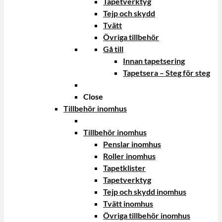
Tapetverktyg
Tejp och skydd
Tvätt
Övriga tillbehör
Gå till
Innan tapetsering
Tapetsera – Steg för steg
Close
Tillbehör inomhus
Tillbehör inomhus
Penslar inomhus
Roller inomhus
Tapetklister
Tapetverktyg
Tejp och skydd inomhus
Tvätt inomhus
Övriga tillbehör inomhus