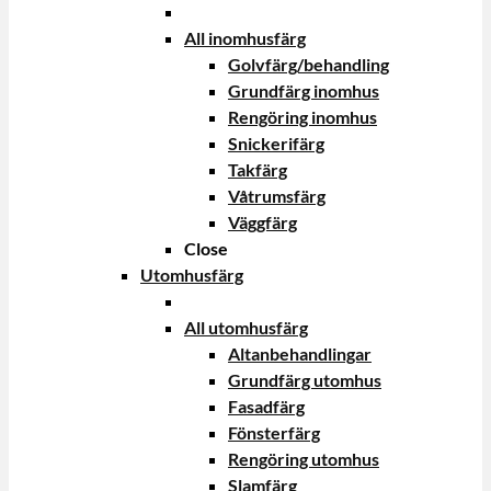
All inomhusfärg
Golvfärg/behandling
Grundfärg inomhus
Rengöring inomhus
Snickerifärg
Takfärg
Våtrumsfärg
Väggfärg
Close
Utomhusfärg
All utomhusfärg
Altanbehandlingar
Grundfärg utomhus
Fasadfärg
Fönsterfärg
Rengöring utomhus
Slamfärg