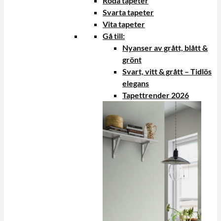
Röda tapeter
Svarta tapeter
Vita tapeter
Gå till:
Nyanser av grått, blått &
grönt
Svart, vitt & grått – Tidlös
elegans
Tapettrender 2026