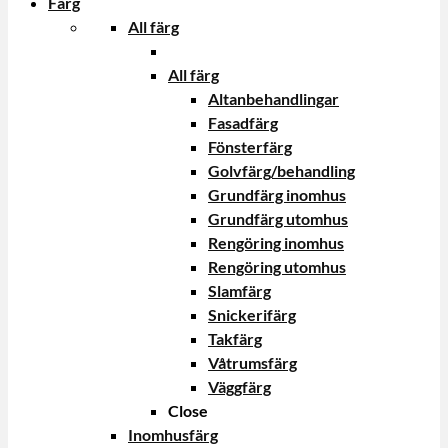
Färg
All färg
All färg
Altanbehandlingar
Fasadfärg
Fönsterfärg
Golvfärg/behandling
Grundfärg inomhus
Grundfärg utomhus
Rengöring inomhus
Rengöring utomhus
Slamfärg
Snickerifärg
Takfärg
Våtrumsfärg
Väggfärg
Close
Inomhusfärg