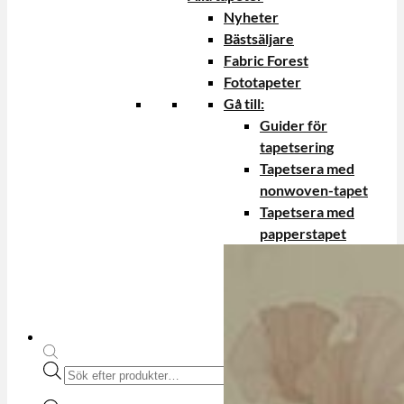
Nyheter
Bästsäljare
Fabric Forest
Fototapeter
Gå till:
Guider för
tapetsering
Tapetsera med
nonwoven-tapet
Tapetsera med
papperstapet
Produktsökning