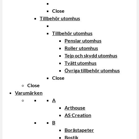
Close
Tillbehör utomhus
Tillbehör utomhus
Penslar utomhus
Roller utomhus
Tejp och skydd utomhus
Tvätt utomhus
Övriga tillbehör utomhus
Close
Close
Varumärken
A
Arthouse
AS Creation
B
Boråstapeter
Bostik