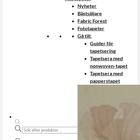
Nyheter
Bästsäljare
Fabric Forest
Fototapeter
Gå till:
Guider för
tapetsering
Tapetsera med
nonwoven-tapet
Tapetsera med
papperstapet
Produktsökning