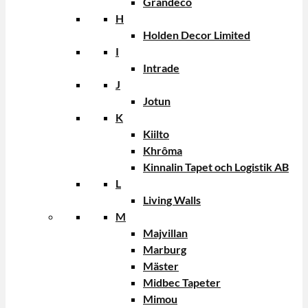
Grandeco
H
Holden Decor Limited
I
Intrade
J
Jotun
K
Kiilto
Khrôma
Kinnalin Tapet och Logistik AB
L
Living Walls
M
Majvillan
Marburg
Mäster
Midbec Tapeter
Mimou