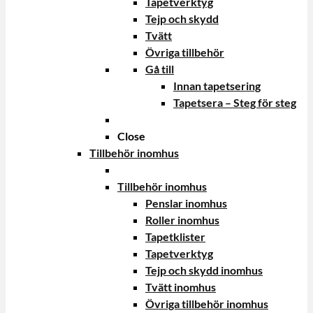
Tapetverktyg
Tejp och skydd
Tvätt
Övriga tillbehör
Gå till
Innan tapetsering
Tapetsera – Steg för steg
Close
Tillbehör inomhus
Tillbehör inomhus
Penslar inomhus
Roller inomhus
Tapetklister
Tapetverktyg
Tejp och skydd inomhus
Tvätt inomhus
Övriga tillbehör inomhus