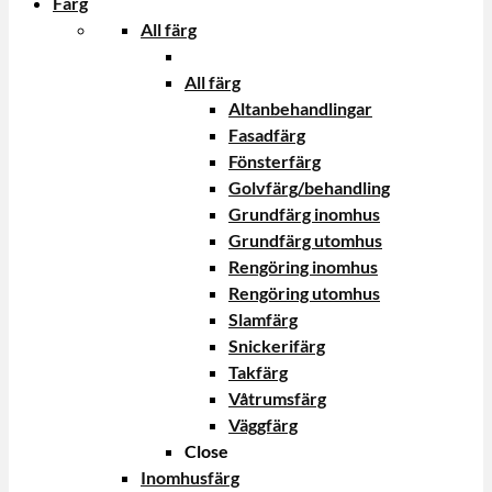
Färg
All färg
All färg
Altanbehandlingar
Fasadfärg
Fönsterfärg
Golvfärg/behandling
Grundfärg inomhus
Grundfärg utomhus
Rengöring inomhus
Rengöring utomhus
Slamfärg
Snickerifärg
Takfärg
Våtrumsfärg
Väggfärg
Close
Inomhusfärg