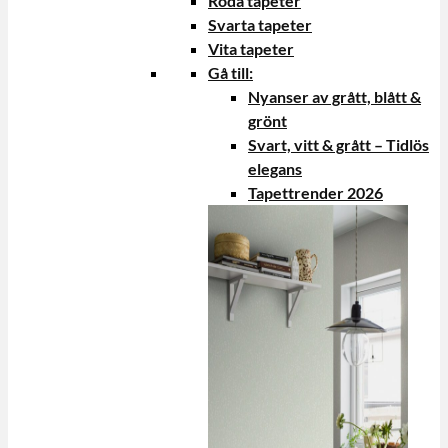
Röda tapeter
Svarta tapeter
Vita tapeter
Gå till:
Nyanser av grått, blått &
grönt
Svart, vitt & grått – Tidlös
elegans
Tapettrender 2026