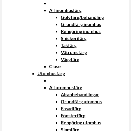
All inomhusfärg
Golvfärg/behandling
Grundfärg inomhus
Rengöring inomhus
Snickerifärg
Takfärg
Våtrumsfärg
Väggfärg
Close
Utomhusfärg
All utomhusfärg
Altanbehandlingar
Grundfärg utomhus
Fasadfärg
Fönsterfärg
Rengöring utomhus
Slamfärg