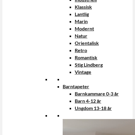
Klassisk
Lantlig
Marin
Modernt
Natur
Orientalisk
Retro
Romantisk
Stig Lindberg
Vintage
Barntapeter
Barnkammare 0-3 år
Barn 4-12 år
Ungdom 13-18 år