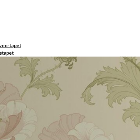
ven-tapet
stapet