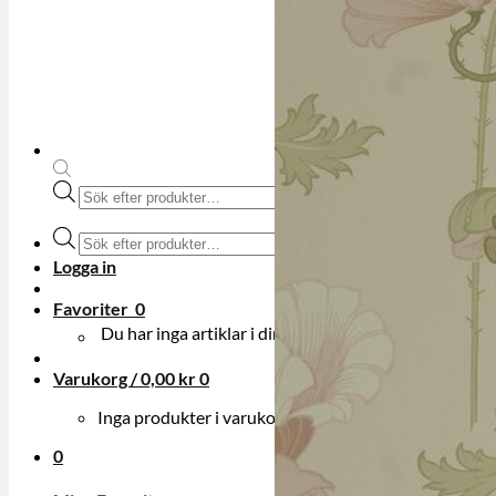
Produktsökning
Produktsökning
Logga in
Favoriter
0
Du har inga artiklar i din onskelista.
Varukorg /
0,00
kr
0
Inga produkter i varukorgen.
0