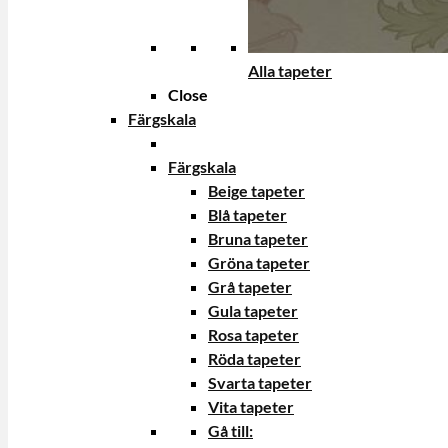
Alla tapeter
Close
Färgskala
Färgskala
Beige tapeter
Blå tapeter
Bruna tapeter
Gröna tapeter
Grå tapeter
Gula tapeter
Rosa tapeter
Röda tapeter
Svarta tapeter
Vita tapeter
Gå till: