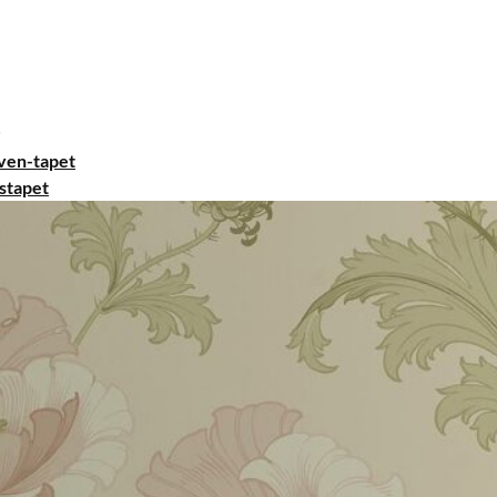
ven-tapet
stapet