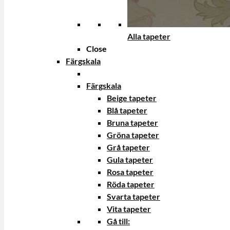
Alla tapeter
Close
Färgskala
Färgskala
Beige tapeter
Blå tapeter
Bruna tapeter
Gröna tapeter
Grå tapeter
Gula tapeter
Rosa tapeter
Röda tapeter
Svarta tapeter
Vita tapeter
Gå till: