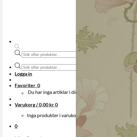
Produktsökning
Produktsökning
Logga in
Favoriter
0
Du har inga artiklar i din onskelista.
Varukorg /
0,00
kr
0
Inga produkter i varukorgen.
0