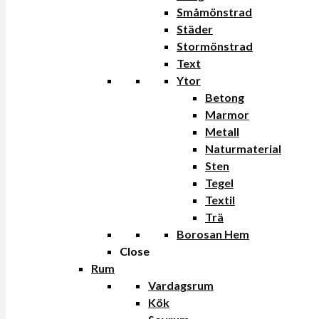
Småmönstrad
Städer
Stormönstrad
Text
Ytor
Betong
Marmor
Metall
Naturmaterial
Sten
Tegel
Textil
Trä
Borosan Hem
Close
Rum
Vardagsrum
Kök