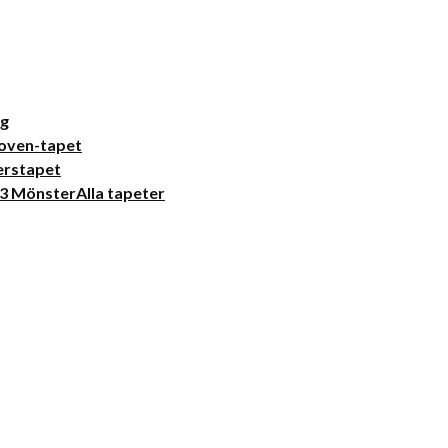
ng
oven-tapet
erstapet
Alla tapeter