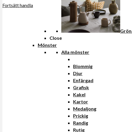
Fortsätt handla
Grön
Close
Mönster
Alla mönster
Blommig
Djur
Enfärgad
Grafisk
Kakel
Kartor
Medaljong
Prickig
Randig
Rutig