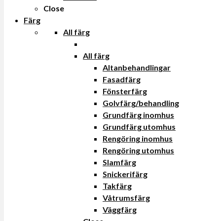
Close
Färg
All färg
All färg
Altanbehandlingar
Fasadfärg
Fönsterfärg
Golvfärg/behandling
Grundfärg inomhus
Grundfärg utomhus
Rengöring inomhus
Rengöring utomhus
Slamfärg
Snickerifärg
Takfärg
Våtrumsfärg
Väggfärg