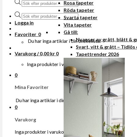
Produktsökning
Rosa tapeter
Röda tapeter
Produktsökning
Svarta tapeter
Logga in
Vita tapeter
Gå till:
Favoriter
0
Nyanser av grått, blått & 
Du har inga artiklar i din onskelista.
Svart, vitt & grått – Tidlös
Varukorg /
0,00
kr
0
Tapettrender 2026
Inga produkter i varukorgen.
0
Mina Favoriter
Du har inga artiklar i din onskelista.
0
Varukorg
Inga produkter i varukorgen.