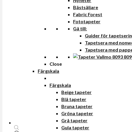
Nyheter
Bästsäljare
Fabric Forest
Fototapeter
Gå till:
Guider för tapetseri
Tapetsera med nonw
Tapetsera med papp
Close
Färgskala
Färgskala
Beige tapeter
Blå tapeter
Bruna tapeter
Gröna tapeter
Grå tapeter
Gula tapeter