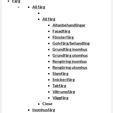
Färg
All färg
All färg
Altanbehandlingar
Fasadfärg
Fönsterfärg
Golvfärg/behandling
Grundfärg inomhus
Grundfärg utomhus
Rengöring inomhus
Rengöring utomhus
Slamfärg
Snickerifärg
Takfärg
Våtrumsfärg
Väggfärg
Close
Inomhusfärg