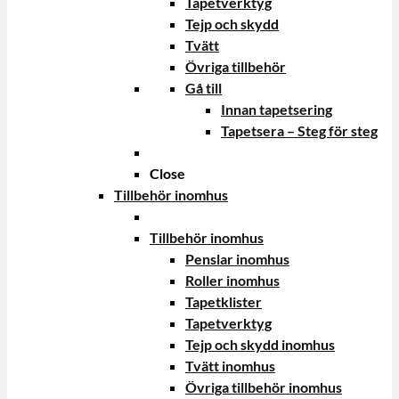
Tapetverktyg
Tejp och skydd
Tvätt
Övriga tillbehör
Gå till
Innan tapetsering
Tapetsera – Steg för steg
Close
Tillbehör inomhus
Tillbehör inomhus
Penslar inomhus
Roller inomhus
Tapetklister
Tapetverktyg
Tejp och skydd inomhus
Tvätt inomhus
Övriga tillbehör inomhus