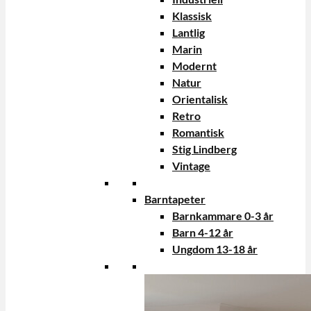
Klassisk
Lantlig
Marin
Modernt
Natur
Orientalisk
Retro
Romantisk
Stig Lindberg
Vintage
Barntapeter
Barnkammare 0-3 år
Barn 4-12 år
Ungdom 13-18 år