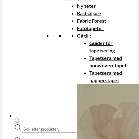
Nyheter
Bästsäljare
Fabric Forest
Fototapeter
Gå till:
Guider för
tapetsering
Tapetsera med
nonwoven-tapet
Tapetsera med
papperstapet
Produktsökning