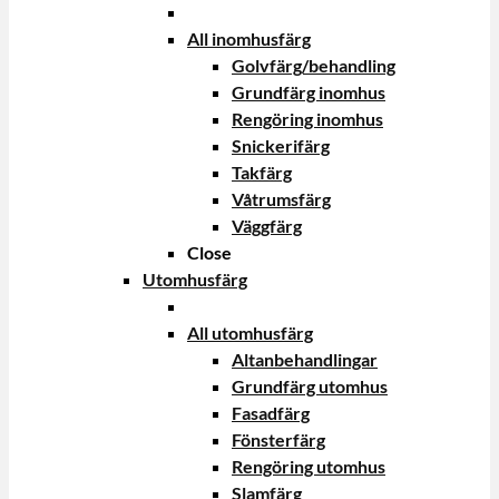
All inomhusfärg
Golvfärg/behandling
Grundfärg inomhus
Rengöring inomhus
Snickerifärg
Takfärg
Våtrumsfärg
Väggfärg
Close
Utomhusfärg
All utomhusfärg
Altanbehandlingar
Grundfärg utomhus
Fasadfärg
Fönsterfärg
Rengöring utomhus
Slamfärg