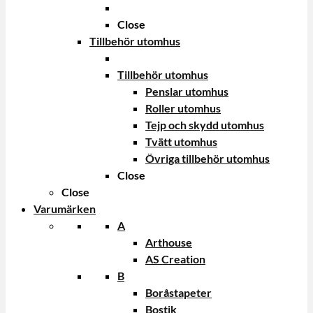
Close
Tillbehör utomhus
Tillbehör utomhus
Penslar utomhus
Roller utomhus
Tejp och skydd utomhus
Tvätt utomhus
Övriga tillbehör utomhus
Close
Close
Varumärken
A
Arthouse
AS Creation
B
Boråstapeter
Bostik