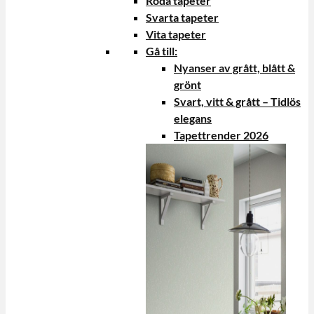
Röda tapeter
Svarta tapeter
Vita tapeter
Gå till:
Nyanser av grått, blått &
grönt
Svart, vitt & grått – Tidlös
elegans
Tapettrender 2026