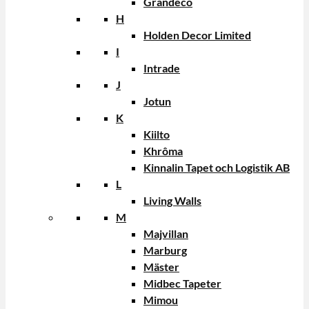
Grandeco
H
Holden Decor Limited
I
Intrade
J
Jotun
K
Kiilto
Khrôma
Kinnalin Tapet och Logistik AB
L
Living Walls
M
Majvillan
Marburg
Mäster
Midbec Tapeter
Mimou