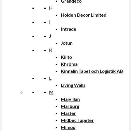
Grandeco
H
Holden Decor Limited
I
Intrade
J
Jotun
K
Kiilto
Khrôma
Kinnalin Tapet och Logistik AB
L
Living Walls
M
Majvillan
Marburg
Mäster
Midbec Tapeter
Mimou