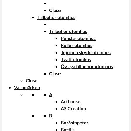
Close
Tillbehör utomhus
Tillbehör utomhus
Penslar utomhus
Roller utomhus
Tejp och skydd utomhus
Tvätt utomhus
Övriga tillbehör utomhus
Close
Close
Varumärken
A
Arthouse
AS Creation
B
Boråstapeter
Bostik