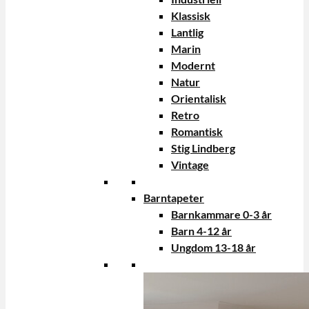
Klassisk
Lantlig
Marin
Modernt
Natur
Orientalisk
Retro
Romantisk
Stig Lindberg
Vintage
Barntapeter
Barnkammare 0-3 år
Barn 4-12 år
Ungdom 13-18 år