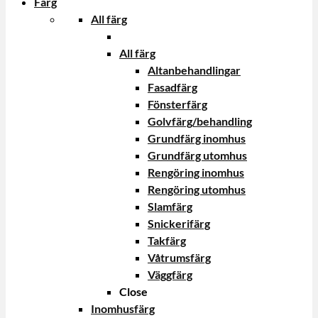
Färg
All färg
All färg
Altanbehandlingar
Fasadfärg
Fönsterfärg
Golvfärg/behandling
Grundfärg inomhus
Grundfärg utomhus
Rengöring inomhus
Rengöring utomhus
Slamfärg
Snickerifärg
Takfärg
Våtrumsfärg
Väggfärg
Close
Inomhusfärg