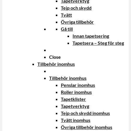
Tapetverktyg
Tejp och skydd
Tvätt
Övriga tillbehör
Gå till
Innan tapetsering
Tapetsera – Steg för steg
Close
Tillbehör inomhus
Tillbehör inomhus
Penslar inomhus
Roller inomhus
Tapetklister
Tapetverktyg
Tejp och skydd inomhus
Tvätt inomhus
Övriga tillbehör inomhus