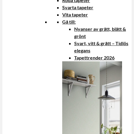
Röda tapeter
Svarta tapeter
Vita tapeter
Gå till:
Nyanser av grått, blått &
grönt
Svart, vitt & grått – Tidlös
elegans
Tapettrender 2026