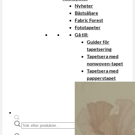
Nyheter
Bästsäljare
Fabric Forest
Fototapeter
Gå till:
Guider för
tapetsering
Tapetsera med
nonwoven-tapet
Tapetsera med
papperstapet
Produktsökning