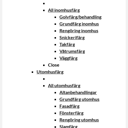
All inomhusfärg
Golvfärg/behandling
Grundfärg inomhus
Rengöring inomhus
Snickerifärg
Takfärg
Våtrumsfärg
Väggfärg
Close
Utomhusfärg
All utomhusfärg
Altanbehandlingar
Grundfärg utomhus
Fasadfärg
Fönsterfärg
Rengöring utomhus
Slamfärg