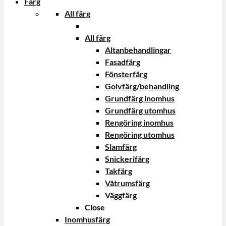
Färg
All färg
All färg
Altanbehandlingar
Fasadfärg
Fönsterfärg
Golvfärg/behandling
Grundfärg inomhus
Grundfärg utomhus
Rengöring inomhus
Rengöring utomhus
Slamfärg
Snickerifärg
Takfärg
Våtrumsfärg
Väggfärg
Close
Inomhusfärg