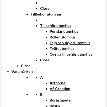
Close
Tillbehör utomhus
Tillbehör utomhus
Penslar utomhus
Roller utomhus
Tejp och skydd utomhus
Tvätt utomhus
Övriga tillbehör utomhus
Close
Close
Varumärken
A
Arthouse
AS Creation
B
Boråstapeter
Bostik