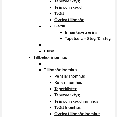
Tapetverktyg
Tejp och skydd
Tvätt
Övriga tillbehör
Gå till
Innan tapetsering
Tapetsera – Steg för steg
Close
Tillbehör inomhus
Tillbehör inomhus
Penslar inomhus
Roller inomhus
Tapetklister
Tapetverktyg
Tejp och skydd inomhus
Tvätt inomhus
Övriga tillbehör inomhus