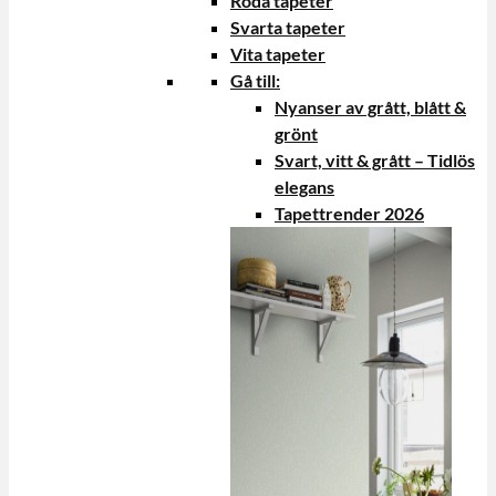
Röda tapeter
Svarta tapeter
Vita tapeter
Gå till:
Nyanser av grått, blått &
grönt
Svart, vitt & grått – Tidlös
elegans
Tapettrender 2026