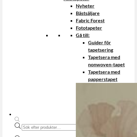
Nyheter
Bästsäljare
Fabric Forest
Fototapeter
Gå till:
Guider för
tapetsering
Tapetsera med
nonwoven-tapet
Tapetsera med
papperstapet
Produktsökning