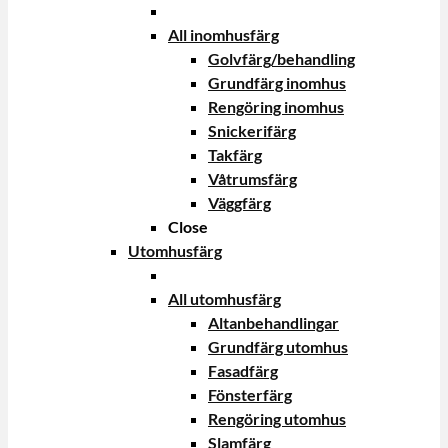
All inomhusfärg
Golvfärg/behandling
Grundfärg inomhus
Rengöring inomhus
Snickerifärg
Takfärg
Våtrumsfärg
Väggfärg
Close
Utomhusfärg
All utomhusfärg
Altanbehandlingar
Grundfärg utomhus
Fasadfärg
Fönsterfärg
Rengöring utomhus
Slamfärg