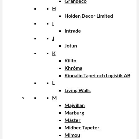
Grandeco
H
Holden Decor Limited
I
Intrade
J
Jotun
K
Kiilto
Khrôma
Kinnalin Tapet och Logistik AB
L
Living Walls
M
Majvillan
Marburg
Mäster
Midbec Tapeter
Mimou