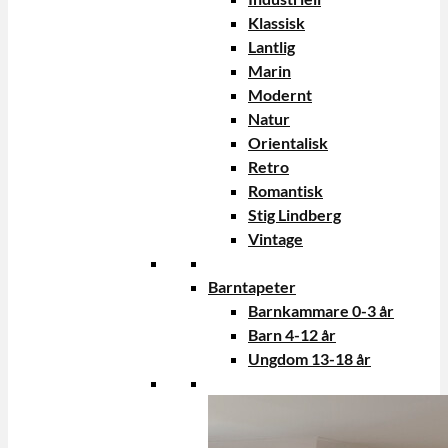
Klassisk
Lantlig
Marin
Modernt
Natur
Orientalisk
Retro
Romantisk
Stig Lindberg
Vintage
Barntapeter
Barnkammare 0-3 år
Barn 4-12 år
Ungdom 13-18 år