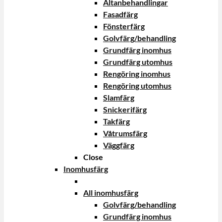
Altanbehandlingar
Fasadfärg
Fönsterfärg
Golvfärg/behandling
Grundfärg inomhus
Grundfärg utomhus
Rengöring inomhus
Rengöring utomhus
Slamfärg
Snickerifärg
Takfärg
Våtrumsfärg
Väggfärg
Close
Inomhusfärg
All inomhusfärg
Golvfärg/behandling
Grundfärg inomhus