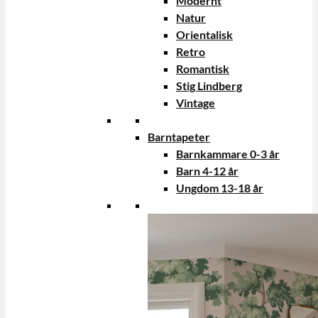
Modernt
Natur
Orientalisk
Retro
Romantisk
Stig Lindberg
Vintage
Barntapeter
Barnkammare 0-3 år
Barn 4-12 år
Ungdom 13-18 år