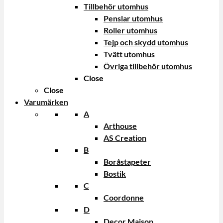
Tillbehör utomhus
Penslar utomhus
Roller utomhus
Tejp och skydd utomhus
Tvätt utomhus
Övriga tillbehör utomhus
Close
Close
Varumärken
A
Arthouse
AS Creation
B
Boråstapeter
Bostik
C
Coordonne
D
Decor Maison