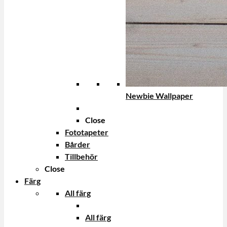
Newbie Wallpaper
Close
Fototapeter
Bårder
Tillbehör
Close
Färg
All färg
All färg