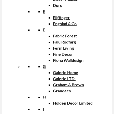
Duro
E
Eijffinger
Engblad & Co
F
Fabric Forest
Falu Rödfärg
Ferm Living
Fine Decor
Fiona Walldesign
G
Galerie Home
Galerie LTD.
Graham & Brown
Grandeco
H
Holden Decor Limited
I