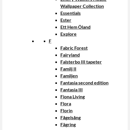
Wallpaper Collection
Essentials
Ester
Ett Hem Öland
Explore
F
Fabric Forest
Fairyland
Falsterbo III tapeter
Familj II
Familjen
Fantasia second edition
Fantasia III
Fiona Living
Flora
Florin
Fågelsång
Fägring