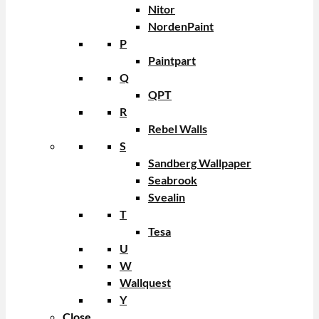
Nitor
NordenPaint
P
Paintpart
Q
QPT
R
Rebel Walls
S
Sandberg Wallpaper
Seabrook
Svealin
T
Tesa
U
W
Wallquest
Y
Close