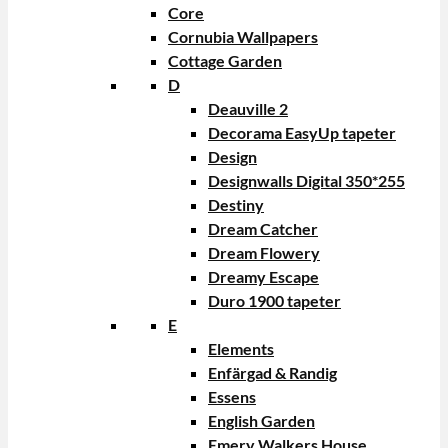
Core
Cornubia Wallpapers
Cottage Garden
D
Deauville 2
Decorama EasyUp tapeter
Design
Designwalls Digital 350*255
Destiny
Dream Catcher
Dream Flowery
Dreamy Escape
Duro 1900 tapeter
E
Elements
Enfärgad & Randig
Essens
English Garden
Emery Walkers House