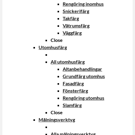
Rengöring inomhus
Snickerifärg
Takfärg
Våtrumsfärg
Väggfärg
Close
Utomhusfärg
All utomhusfärg
Altanbehandlingar
Grundfärg utomhus
Fasadfärg
Fönsterfärg
Rengöring utomhus
Slamfärg
Close
Målningsverktyg
Alla målningsverktyg