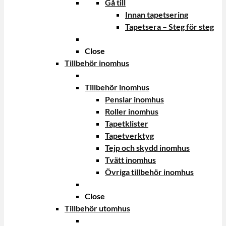
Gå till
Innan tapetsering
Tapetsera – Steg för steg
Close
Tillbehör inomhus
Tillbehör inomhus
Penslar inomhus
Roller inomhus
Tapetklister
Tapetverktyg
Tejp och skydd inomhus
Tvätt inomhus
Övriga tillbehör inomhus
Close
Tillbehör utomhus