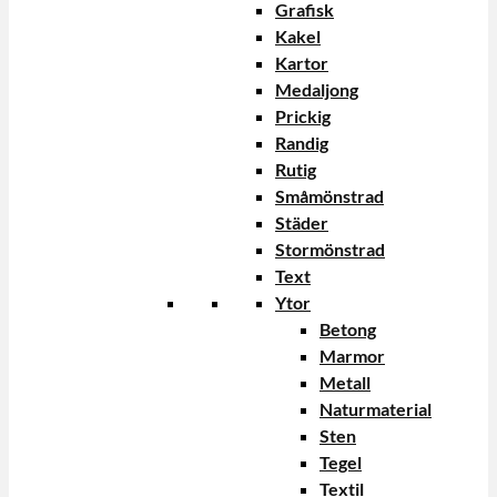
Grafisk
Kakel
Kartor
Medaljong
Prickig
Randig
Rutig
Småmönstrad
Städer
Stormönstrad
Text
Ytor
Betong
Marmor
Metall
Naturmaterial
Sten
Tegel
Textil