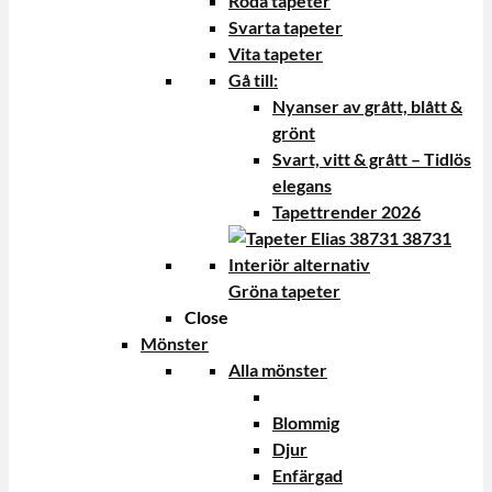
Röda tapeter
Svarta tapeter
Vita tapeter
Gå till:
Nyanser av grått, blått &
grönt
Svart, vitt & grått – Tidlös
elegans
Tapettrender 2026
Gröna tapeter
Close
Mönster
Alla mönster
Blommig
Djur
Enfärgad