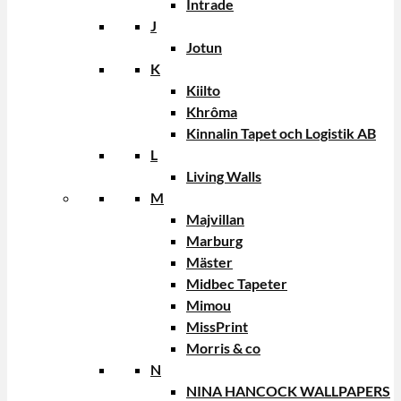
Intrade
J
Jotun
K
Kiilto
Khrôma
Kinnalin Tapet och Logistik AB
L
Living Walls
M
Majvillan
Marburg
Mäster
Midbec Tapeter
Mimou
MissPrint
Morris & co
N
NINA HANCOCK WALLPAPERS