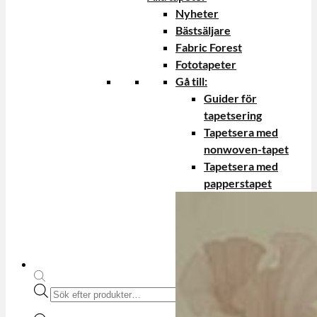
Nyheter
Bästsäljare
Fabric Forest
Fototapeter
Gå till:
Guider för
tapetsering
Tapetsera med
nonwoven-tapet
Tapetsera med
papperstapet
Produktsökning