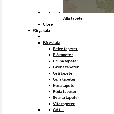
Alla tapeter
Close
Färgskala
Färgskala
Beige tapeter
Blå tapeter
Bruna tapeter
Gröna tapeter
Grå tapeter
Gula tapeter
Rosa tapeter
Röda tapeter
Svarta tapeter
Vita tapeter
Gå till: