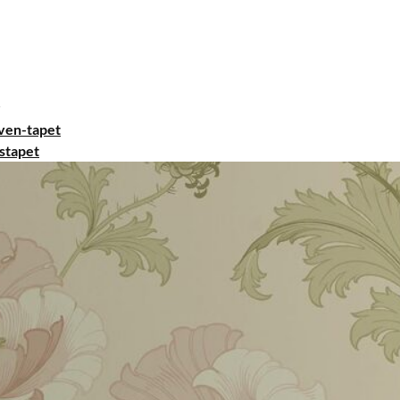
ven-tapet
stapet