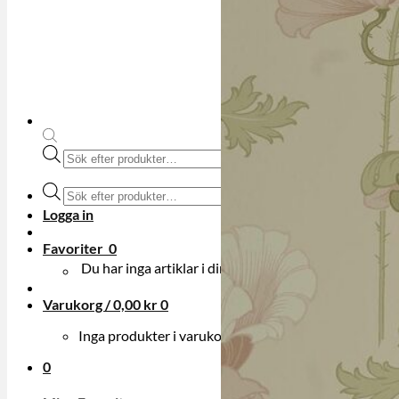
Produktsökning
Produktsökning
Logga in
Favoriter
0
Du har inga artiklar i din onskelista.
Varukorg /
0,00
kr
0
Inga produkter i varukorgen.
0