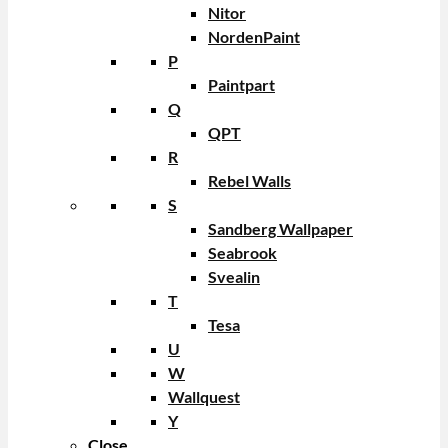
Nitor
NordenPaint
P
Paintpart
Q
QPT
R
Rebel Walls
S
Sandberg Wallpaper
Seabrook
Svealin
T
Tesa
U
W
Wallquest
Y
Close