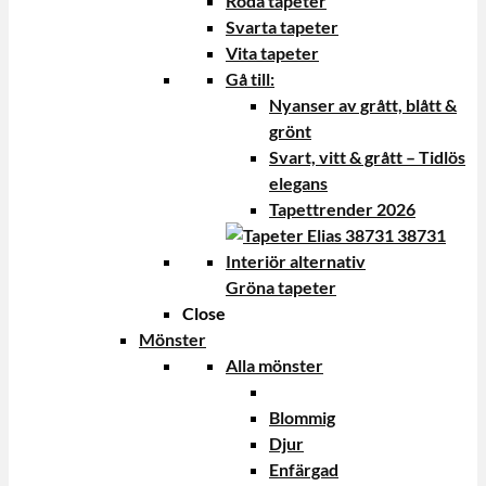
Röda tapeter
Svarta tapeter
Vita tapeter
Gå till:
Nyanser av grått, blått &
grönt
Svart, vitt & grått – Tidlös
elegans
Tapettrender 2026
Gröna tapeter
Close
Mönster
Alla mönster
Blommig
Djur
Enfärgad