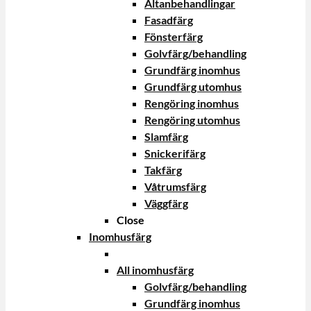
Altanbehandlingar
Fasadfärg
Fönsterfärg
Golvfärg/behandling
Grundfärg inomhus
Grundfärg utomhus
Rengöring inomhus
Rengöring utomhus
Slamfärg
Snickerifärg
Takfärg
Våtrumsfärg
Väggfärg
Close
Inomhusfärg
All inomhusfärg
Golvfärg/behandling
Grundfärg inomhus