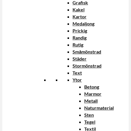
Grafisk
Kakel
Kartor
Medaljong
Prickig
Randig
Rutig
Småmönstrad
Städer
Stormönstrad
Text
Ytor
Betong
Marmor
Metall
Naturmaterial
Sten
Tegel
Textil