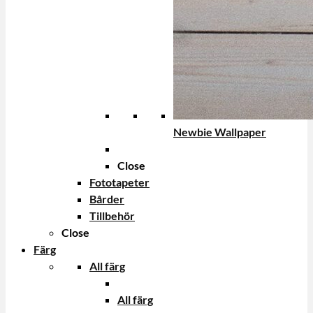
Newbie Wallpaper
Close
Fototapeter
Bårder
Tillbehör
Close
Färg
All färg
All färg