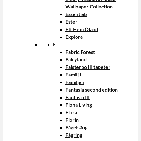
Wallpaper Collection
Essentials
Ester
Ett Hem Öland
Explore
F
Fabric Forest
Fairyland
Falsterbo III tapeter
Familj II
Familjen
Fantasia second edition
Fantasia III
Fiona Living
Flora
Florin
Fågelsång
Fägring