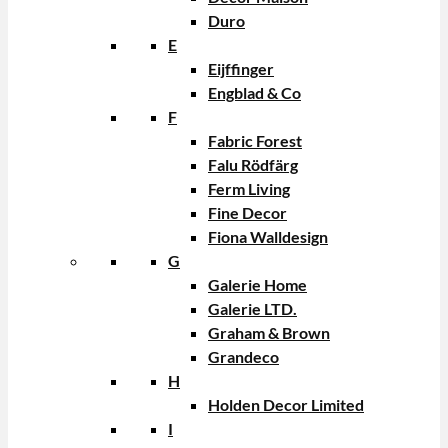
Duro
E
Eijffinger
Engblad & Co
F
Fabric Forest
Falu Rödfärg
Ferm Living
Fine Decor
Fiona Walldesign
G
Galerie Home
Galerie LTD.
Graham & Brown
Grandeco
H
Holden Decor Limited
I