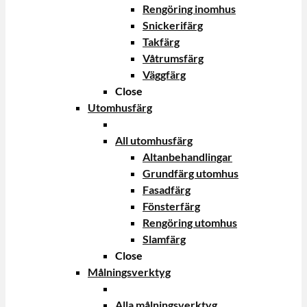
Rengöring inomhus
Snickerifärg
Takfärg
Våtrumsfärg
Väggfärg
Close
Utomhusfärg
All utomhusfärg
Altanbehandlingar
Grundfärg utomhus
Fasadfärg
Fönsterfärg
Rengöring utomhus
Slamfärg
Close
Målningsverktyg
Alla målningsverktyg