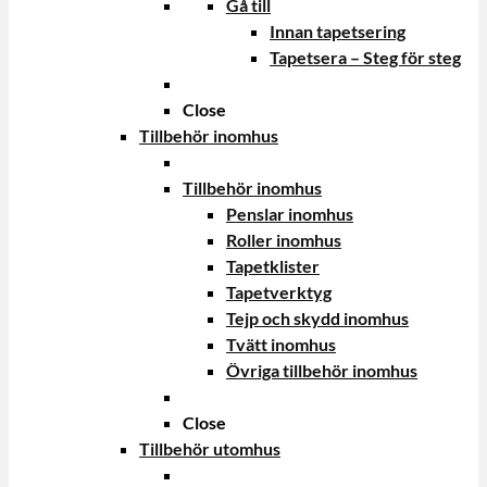
Gå till
Innan tapetsering
Tapetsera – Steg för steg
Close
Tillbehör inomhus
Tillbehör inomhus
Penslar inomhus
Roller inomhus
Tapetklister
Tapetverktyg
Tejp och skydd inomhus
Tvätt inomhus
Övriga tillbehör inomhus
Close
Tillbehör utomhus