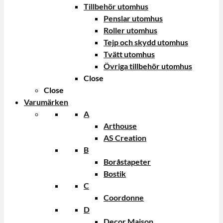
Tillbehör utomhus
Penslar utomhus
Roller utomhus
Tejp och skydd utomhus
Tvätt utomhus
Övriga tillbehör utomhus
Close
Close
Varumärken
A
Arthouse
AS Creation
B
Boråstapeter
Bostik
C
Coordonne
D
Decor Maison