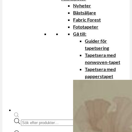
Nyheter
Bästsäljare
Fabric Forest
Fototapeter
Gå till:
Guider för
tapetsering
Tapetsera med
nonwoven-tapet
Tapetsera med
papperstapet
Produktsökning