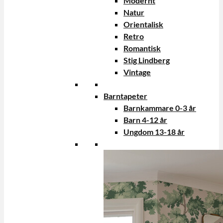
Modernt
Natur
Orientalisk
Retro
Romantisk
Stig Lindberg
Vintage
Barntapeter
Barnkammare 0-3 år
Barn 4-12 år
Ungdom 13-18 år