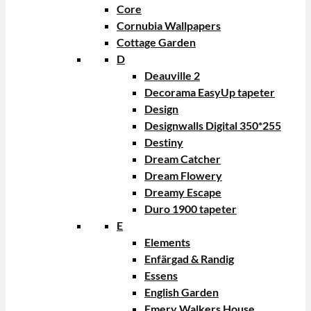
Core
Cornubia Wallpapers
Cottage Garden
D
Deauville 2
Decorama EasyUp tapeter
Design
Designwalls Digital 350*255
Destiny
Dream Catcher
Dream Flowery
Dreamy Escape
Duro 1900 tapeter
E
Elements
Enfärgad & Randig
Essens
English Garden
Emery Walkers House