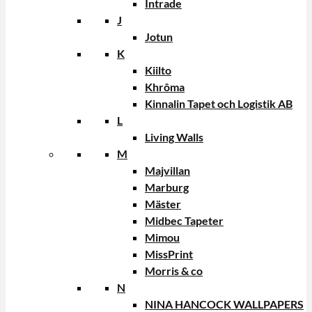
Intrade
J
Jotun
K
Kiilto
Khrôma
Kinnalin Tapet och Logistik AB
L
Living Walls
M
Majvillan
Marburg
Mäster
Midbec Tapeter
Mimou
MissPrint
Morris & co
N
NINA HANCOCK WALLPAPERS