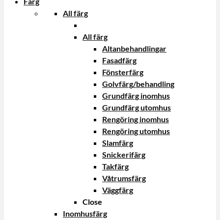
Färg
All färg
All färg
Altanbehandlingar
Fasadfärg
Fönsterfärg
Golvfärg/behandling
Grundfärg inomhus
Grundfärg utomhus
Rengöring inomhus
Rengöring utomhus
Slamfärg
Snickerifärg
Takfärg
Våtrumsfärg
Väggfärg
Close
Inomhusfärg