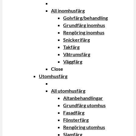
All inomhusfärg
Golvfärg/behandling
Grundfärg inomhus
Rengöring inomhus
Snickerifärg
Takfärg
Våtrumsfärg
Väggfärg
Close
Utomhusfärg
All utomhusfärg
Altanbehandlingar
Grundfärg utomhus
Fasadfärg
Fönsterfärg
Rengöring utomhus
Slamfärg