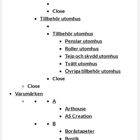
Close
Tillbehör utomhus
Tillbehör utomhus
Penslar utomhus
Roller utomhus
Tejp och skydd utomhus
Tvätt utomhus
Övriga tillbehör utomhus
Close
Close
Varumärken
A
Arthouse
AS Creation
B
Boråstapeter
Bostik