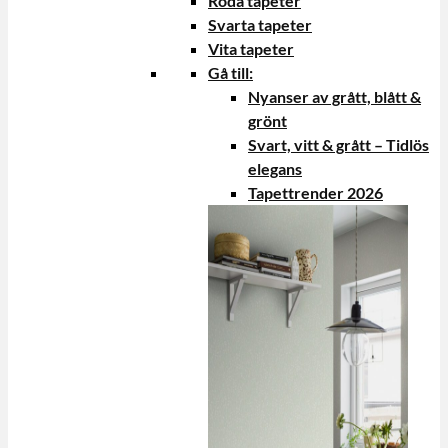
Röda tapeter
Svarta tapeter
Vita tapeter
Gå till:
Nyanser av grått, blått &
grönt
Svart, vitt & grått – Tidlös
elegans
Tapettrender 2026