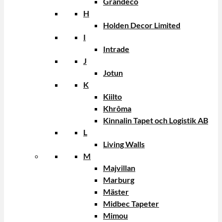
Grandeco
H
Holden Decor Limited
I
Intrade
J
Jotun
K
Kiilto
Khrôma
Kinnalin Tapet och Logistik AB
L
Living Walls
M
Majvillan
Marburg
Mäster
Midbec Tapeter
Mimou