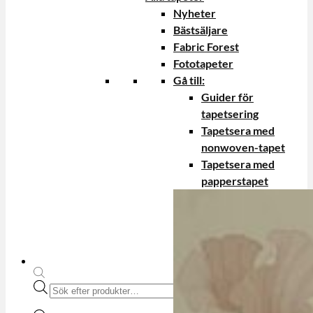
Nyheter
Bästsäljare
Fabric Forest
Fototapeter
Gå till:
Guider för
tapetsering
Tapetsera med
nonwoven-tapet
Tapetsera med
papperstapet
Produktsökning