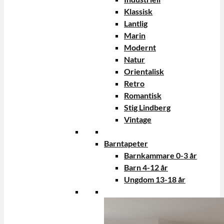
Klassisk
Lantlig
Marin
Modernt
Natur
Orientalisk
Retro
Romantisk
Stig Lindberg
Vintage
Barntapeter
Barnkammare 0-3 år
Barn 4-12 år
Ungdom 13-18 år