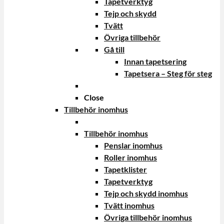
Tapetverktyg
Tejp och skydd
Tvätt
Övriga tillbehör
Gå till
Innan tapetsering
Tapetsera – Steg för steg
Close
Tillbehör inomhus
Tillbehör inomhus
Penslar inomhus
Roller inomhus
Tapetklister
Tapetverktyg
Tejp och skydd inomhus
Tvätt inomhus
Övriga tillbehör inomhus