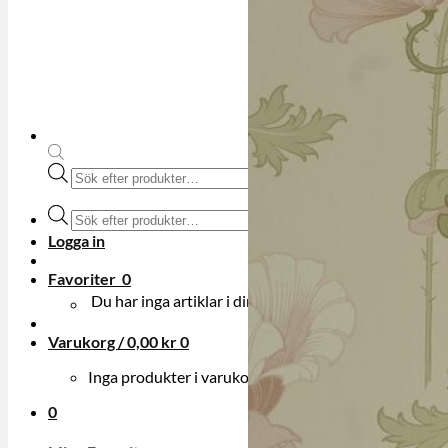
Produktsökning
Produktsökning
Logga in
Favoriter
0
Du har inga artiklar i din onskelista.
Varukorg /
0,00
kr
0
Inga produkter i varukorgen.
0