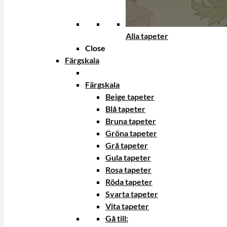
Alla tapeter
Close
Färgskala
Färgskala
Beige tapeter
Blå tapeter
Bruna tapeter
Gröna tapeter
Grå tapeter
Gula tapeter
Rosa tapeter
Röda tapeter
Svarta tapeter
Vita tapeter
Gå till: