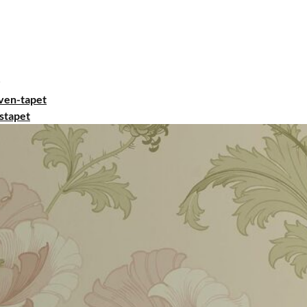
ven-tapet
stapet