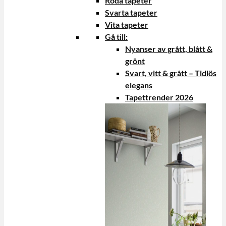
Röda tapeter
Svarta tapeter
Vita tapeter
Gå till:
Nyanser av grått, blått &
grönt
Svart, vitt & grått – Tidlös
elegans
Tapettrender 2026