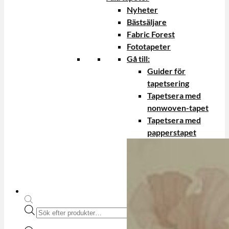
Nyheter
Bästsäljare
Fabric Forest
Fototapeter
Gå till:
Guider för
tapetsering
Tapetsera med
nonwoven-tapet
Tapetsera med
papperstapet
Produktsökning