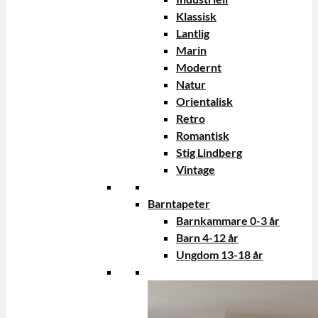
Klassisk
Lantlig
Marin
Modernt
Natur
Orientalisk
Retro
Romantisk
Stig Lindberg
Vintage
Barntapeter
Barnkammare 0-3 år
Barn 4-12 år
Ungdom 13-18 år