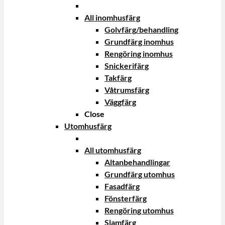
All inomhusfärg
Golvfärg/behandling
Grundfärg inomhus
Rengöring inomhus
Snickerifärg
Takfärg
Våtrumsfärg
Väggfärg
Close
Utomhusfärg
All utomhusfärg
Altanbehandlingar
Grundfärg utomhus
Fasadfärg
Fönsterfärg
Rengöring utomhus
Slamfärg