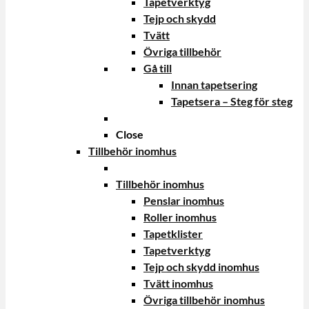
Tapetverktyg
Tejp och skydd
Tvätt
Övriga tillbehör
Gå till
Innan tapetsering
Tapetsera – Steg för steg
Close
Tillbehör inomhus
Tillbehör inomhus
Penslar inomhus
Roller inomhus
Tapetklister
Tapetverktyg
Tejp och skydd inomhus
Tvätt inomhus
Övriga tillbehör inomhus