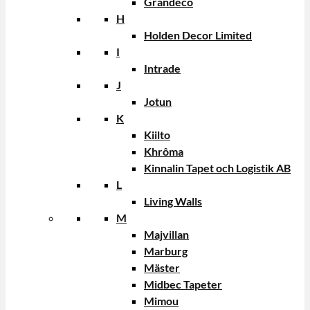
Grandeco
H
Holden Decor Limited
I
Intrade
J
Jotun
K
Kiilto
Khrôma
Kinnalin Tapet och Logistik AB
L
Living Walls
M
Majvillan
Marburg
Mäster
Midbec Tapeter
Mimou