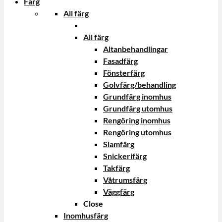
Färg
All färg
All färg
Altanbehandlingar
Fasadfärg
Fönsterfärg
Golvfärg/behandling
Grundfärg inomhus
Grundfärg utomhus
Rengöring inomhus
Rengöring utomhus
Slamfärg
Snickerifärg
Takfärg
Våtrumsfärg
Väggfärg
Close
Inomhusfärg