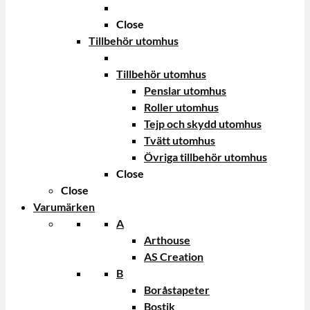
Close
Tillbehör utomhus
Tillbehör utomhus
Penslar utomhus
Roller utomhus
Tejp och skydd utomhus
Tvätt utomhus
Övriga tillbehör utomhus
Close
Close
Varumärken
A
Arthouse
AS Creation
B
Boråstapeter
Bostik