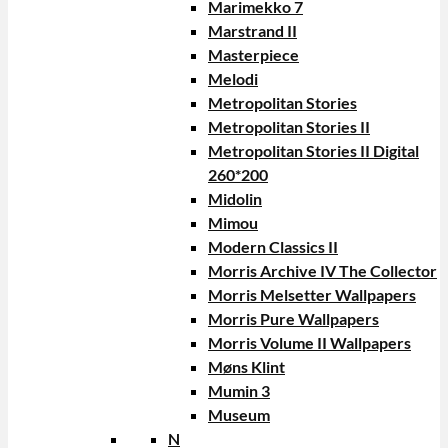
Marimekko 7
Marstrand II
Masterpiece
Melodi
Metropolitan Stories
Metropolitan Stories II
Metropolitan Stories II Digital
260*200
Midolin
Mimou
Modern Classics II
Morris Archive IV The Collector
Morris Melsetter Wallpapers
Morris Pure Wallpapers
Morris Volume II Wallpapers
Møns Klint
Mumin 3
Museum
N