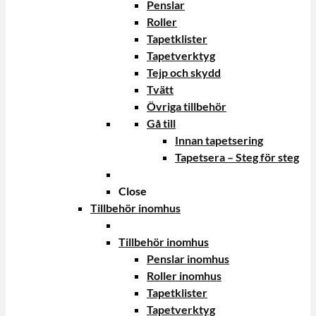
Penslar
Roller
Tapetklister
Tapetverktyg
Tejp och skydd
Tvätt
Övriga tillbehör
Gå till
Innan tapetsering
Tapetsera – Steg för steg
Close
Tillbehör inomhus
Tillbehör inomhus
Penslar inomhus
Roller inomhus
Tapetklister
Tapetverktyg