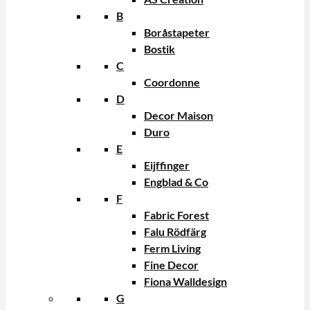
B
Boråstapeter
Bostik
C
Coordonne
D
Decor Maison
Duro
E
Eijffinger
Engblad & Co
F
Fabric Forest
Falu Rödfärg
Ferm Living
Fine Decor
Fiona Walldesign
G