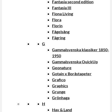
Fantasia second edition
Fantasia III
Fiona Living
Flora
Florin
Fågelsång
Fägring
G
Gammalsvenska klassiker 1850-
1950
Gammalsvenska QuickUp
Geonature
Gotain x Boråstapeter
Grafico
Graphics
Grunge
Grönhaga
H
Hav & Land