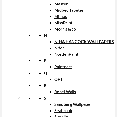
Mäster
Midbec Tapeter
Mimou
MissPrint
Morris & co
N
NINA HANCOCK WALLPAPERS
Nitor
NordenPaint
P
Paintpart
Q
QPT
R
Rebel Walls
S
Sandberg Wallpaper
Seabrook
Svealin