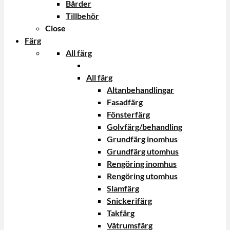
Bårder
Tillbehör
Close
Färg
All färg
All färg
Altanbehandlingar
Fasadfärg
Fönsterfärg
Golvfärg/behandling
Grundfärg inomhus
Grundfärg utomhus
Rengöring inomhus
Rengöring utomhus
Slamfärg
Snickerifärg
Takfärg
Våtrumsfärg