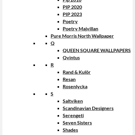
PIP 2020
PIP 2023
Poetry
Poetry Majvillan
Pure Morris North Wallpaper
Q
QUEEN SQUARE WALLPAPERS
Qvintus
R
Rand & Kulör
Resan
Rosenlycka
S
Saltviken
Scandinavian Designers
Serengeti
Seven Sisters
Shades