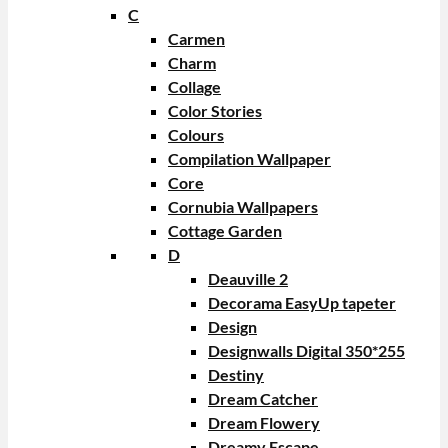
C
Carmen
Charm
Collage
Color Stories
Colours
Compilation Wallpaper
Core
Cornubia Wallpapers
Cottage Garden
D
Deauville 2
Decorama EasyUp tapeter
Design
Designwalls Digital 350*255
Destiny
Dream Catcher
Dream Flowery
Dreamy Escape