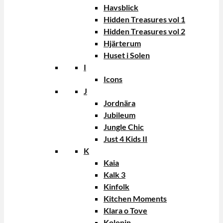
Havsblick
Hidden Treasures vol 1
Hidden Treasures vol 2
Hjärterum
Huset i Solen
I
Icons
J
Jordnära
Jubileum
Jungle Chic
Just 4 Kids II
K
Kaia
Kalk 3
Kinfolk
Kitchen Moments
Klara o Tove
Kolonin