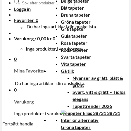
Beige tapeter
Produktsökning
Blå tapeter
Logga in
Bruna tapeter
Favoriter
0
Gröna tapeter
Du har inga artiklar i din onskelista.
Grå tapeter
Gula tapeter
Varukorg /
0,00
kr
0
Rosa tapeter
Inga produkter i varukorgen.
Röda tapeter
Svarta tapeter
0
Vita tapeter
Mina Favoriter
Gå till:
Nyanser av grått, blått &
Du har inga artiklar i din onskelista.
grönt
0
Svart, vitt & grått – Tidlös
elegans
Varukorg
Tapettrender 2026
Inga produkter i varukorgen.
Fortsätt handla
Gröna tapeter