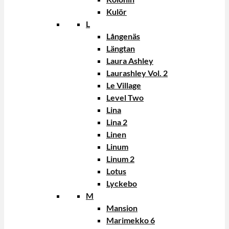
Kulör
L
Långenäs
Längtan
Laura Ashley
Laurashley Vol. 2
Le Village
Level Two
Lina
Lina 2
Linen
Linum
Linum 2
Lotus
Lyckebo
M
Mansion
Marimekko 6