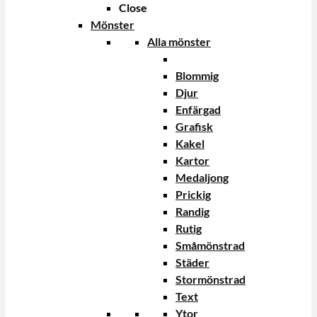
Close
Mönster
Alla mönster
Blommig
Djur
Enfärgad
Grafisk
Kakel
Kartor
Medaljong
Prickig
Randig
Rutig
Småmönstrad
Städer
Stormönstrad
Text
Ytor