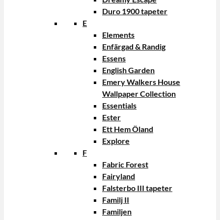
Duro 1900 tapeter
E
Elements
Enfärgad & Randig
Essens
English Garden
Emery Walkers House
Wallpaper Collection
Essentials
Ester
Ett Hem Öland
Explore
F
Fabric Forest
Fairyland
Falsterbo III tapeter
Familj II
Familjen