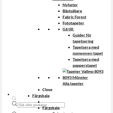
Nyheter
Bästsäljare
Fabric Forest
Fototapeter
Gå till:
Guider för
tapetsering
Tapetsera med
nonwoven-tapet
Tapetsera med
papperstapet
Alla tapeter
Close
Färgskala
Produktsökning
Färgskala