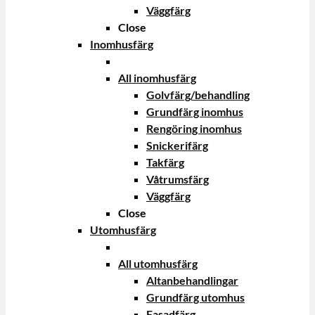
Väggfärg
Close
Inomhusfärg
All inomhusfärg
Golvfärg/behandling
Grundfärg inomhus
Rengöring inomhus
Snickerifärg
Takfärg
Våtrumsfärg
Väggfärg
Close
Utomhusfärg
All utomhusfärg
Altanbehandlingar
Grundfärg utomhus
Fasadfärg