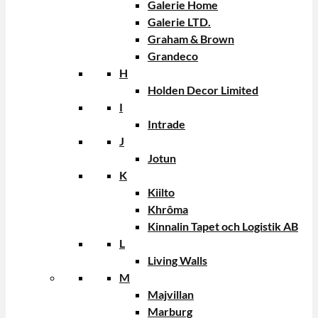
Galerie Home
Galerie LTD.
Graham & Brown
Grandeco
H
Holden Decor Limited
I
Intrade
J
Jotun
K
Kiilto
Khrôma
Kinnalin Tapet och Logistik AB
L
Living Walls
M
Majvillan
Marburg