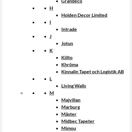
Grandeco
H
Holden Decor Limited
I
Intrade
J
Jotun
K
Kiilto
Khrôma
Kinnalin Tapet och Logistik AB
L
Living Walls
M
Majvillan
Marburg
Mäster
Midbec Tapeter
Mimou