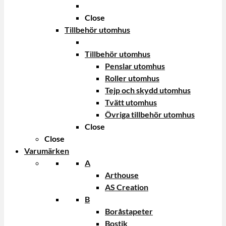
Close
Tillbehör utomhus
Tillbehör utomhus
Penslar utomhus
Roller utomhus
Tejp och skydd utomhus
Tvätt utomhus
Övriga tillbehör utomhus
Close
Close
Varumärken
A
Arthouse
AS Creation
B
Boråstapeter
Bostik