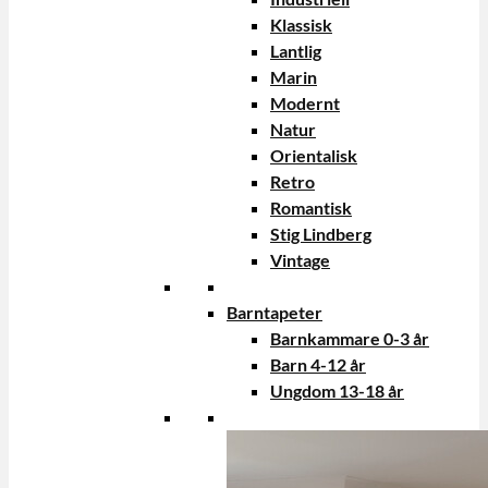
Klassisk
Lantlig
Marin
Modernt
Natur
Orientalisk
Retro
Romantisk
Stig Lindberg
Vintage
Barntapeter
Barnkammare 0-3 år
Barn 4-12 år
Ungdom 13-18 år