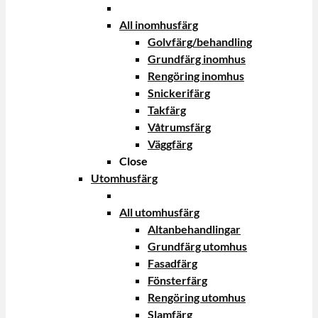
All inomhusfärg
Golvfärg/behandling
Grundfärg inomhus
Rengöring inomhus
Snickerifärg
Takfärg
Våtrumsfärg
Väggfärg
Close
Utomhusfärg
All utomhusfärg
Altanbehandlingar
Grundfärg utomhus
Fasadfärg
Fönsterfärg
Rengöring utomhus
Slamfärg