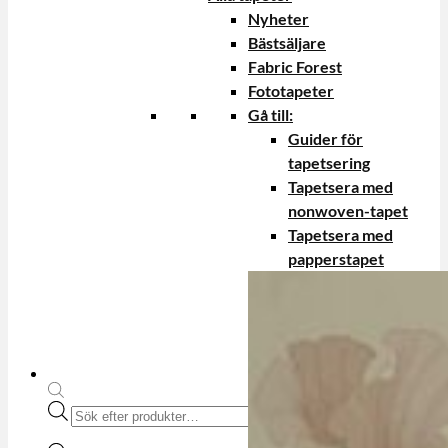
Nyheter
Bästsäljare
Fabric Forest
Fototapeter
Gå till:
Guider för
tapetsering
Tapetsera med
nonwoven-tapet
Tapetsera med
papperstapet
Produktsökning