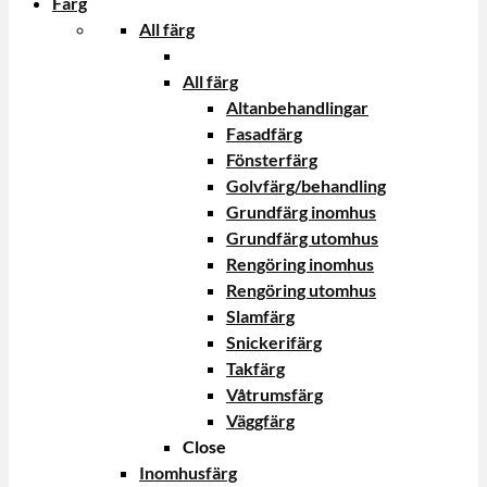
Färg
All färg
All färg
Altanbehandlingar
Fasadfärg
Fönsterfärg
Golvfärg/behandling
Grundfärg inomhus
Grundfärg utomhus
Rengöring inomhus
Rengöring utomhus
Slamfärg
Snickerifärg
Takfärg
Våtrumsfärg
Väggfärg
Close
Inomhusfärg