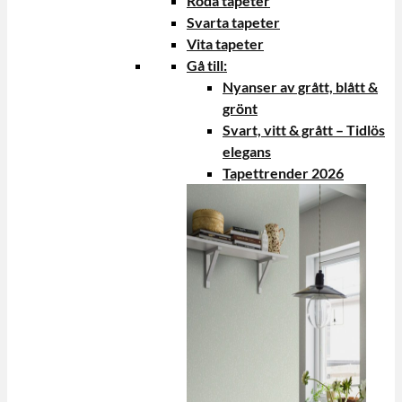
Röda tapeter
Svarta tapeter
Vita tapeter
Gå till:
Nyanser av grått, blått &
grönt
Svart, vitt & grått – Tidlös
elegans
Tapettrender 2026