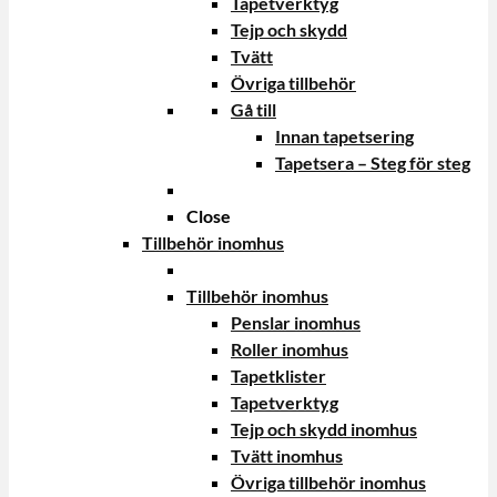
Tapetverktyg
Tejp och skydd
Tvätt
Övriga tillbehör
Gå till
Innan tapetsering
Tapetsera – Steg för steg
Close
Tillbehör inomhus
Tillbehör inomhus
Penslar inomhus
Roller inomhus
Tapetklister
Tapetverktyg
Tejp och skydd inomhus
Tvätt inomhus
Övriga tillbehör inomhus