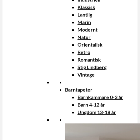
Klassisk
Lantlig
Marin
Modernt
Natur
Orientalisk
Retro
Romantisk
Stig Lindberg
Vintage
Barntapeter
Barnkammare 0-3 år
Barn 4-12 år
Ungdom 13-18 år