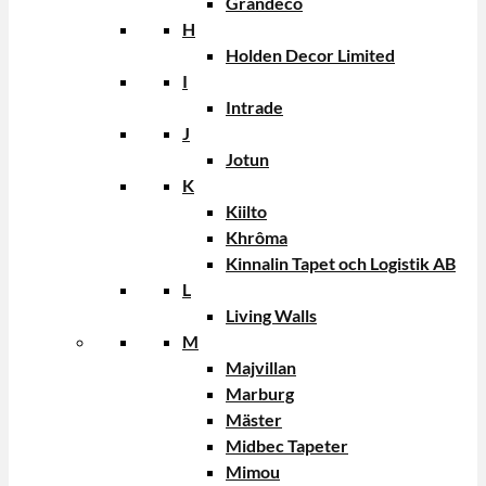
Grandeco
H
Holden Decor Limited
I
Intrade
J
Jotun
K
Kiilto
Khrôma
Kinnalin Tapet och Logistik AB
L
Living Walls
M
Majvillan
Marburg
Mäster
Midbec Tapeter
Mimou