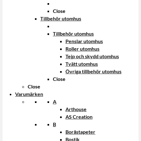
Close
Tillbehör utomhus
Tillbehör utomhus
Penslar utomhus
Roller utomhus
Tejp och skydd utomhus
Tvätt utomhus
Övriga tillbehör utomhus
Close
Close
Varumärken
A
Arthouse
AS Creation
B
Boråstapeter
Bostik