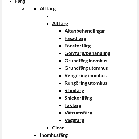
Färg
All färg
All färg
Altanbehandlingar
Fasadfärg
Fönsterfärg
Golvfärg/behandling
Grundfärg inomhus
Grundfärg utomhus
Rengöring inomhus
Rengöring utomhus
Slamfärg
Snickerifärg
Takfärg
Våtrumsfärg
Väggfärg
Close
Inomhusfärg