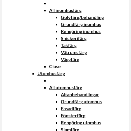
All inomhusfärg
Golvfärg/behandling
Grundfärg inomhus
Rengöring inomhus
Snickerifärg
Takfärg
Våtrumsfärg
Väggfärg
Close
Utomhusfärg
All utomhusfärg
Altanbehandlingar
Grundfärg utomhus
Fasadfärg
Fönsterfärg
Rengöring utomhus
Slamfärg