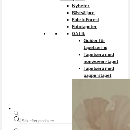
Nyheter
Bästsäljare
Fabric Forest
Fototapeter
Gå till:
Guider för
tapetsering
Tapetsera med
nonwoven-tapet
Tapetsera med
papperstapet
Produktsökning