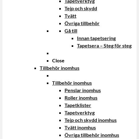
Tapetverktyg
Tejp och skydd
Tvätt
Övriga tillbehör
Gå till
Innan tapetsering
Tapetsera – Steg för steg
Close
Tillbehör inomhus
Tillbehör inomhus
Penslar inomhus
Roller inomhus
Tapetklister
Tapetverktyg
Tejp och skydd inomhus
Tvätt inomhus
Övriga tillbehör inomhus