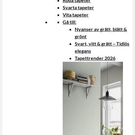
Röda tapeter
Svarta tapeter
Vita tapeter
Gå till:
Nyanser av grått, blått &
grönt
Svart, vitt & grått – Tidlös
elegans
Tapettrender 2026