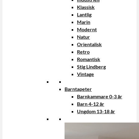
Klassisk
Lantlig
Marin
Modernt
Natur
Orientalisk
Retro
Romantisk
Stig Lindberg
Vintage
Barntapeter
Barnkammare 0-3 år
Barn 4-12 år
Ungdom 13-18 år