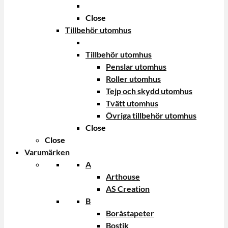
Close
Tillbehör utomhus
Tillbehör utomhus
Penslar utomhus
Roller utomhus
Tejp och skydd utomhus
Tvätt utomhus
Övriga tillbehör utomhus
Close
Close
Varumärken
A
Arthouse
AS Creation
B
Boråstapeter
Bostik