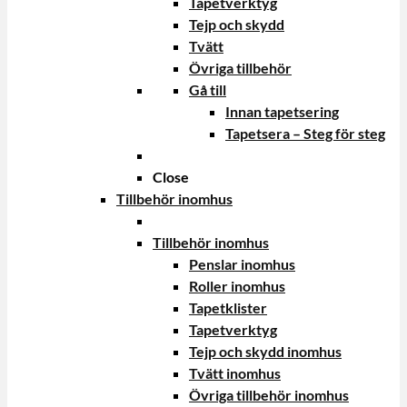
Tapetverktyg
Tejp och skydd
Tvätt
Övriga tillbehör
Gå till
Innan tapetsering
Tapetsera – Steg för steg
Close
Tillbehör inomhus
Tillbehör inomhus
Penslar inomhus
Roller inomhus
Tapetklister
Tapetverktyg
Tejp och skydd inomhus
Tvätt inomhus
Övriga tillbehör inomhus