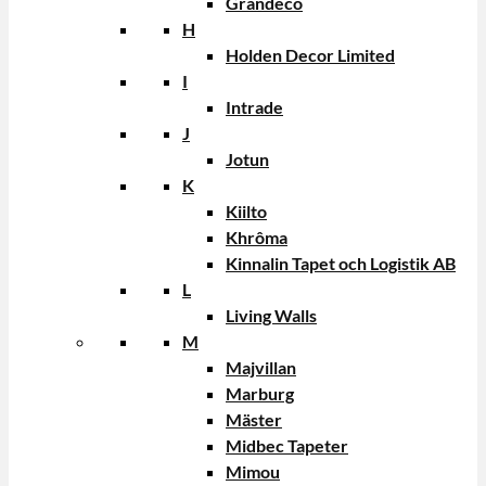
Grandeco
H
Holden Decor Limited
I
Intrade
J
Jotun
K
Kiilto
Khrôma
Kinnalin Tapet och Logistik AB
L
Living Walls
M
Majvillan
Marburg
Mäster
Midbec Tapeter
Mimou