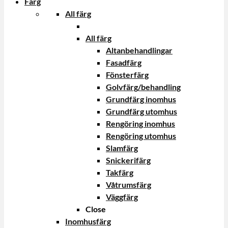
Färg
All färg
All färg
Altanbehandlingar
Fasadfärg
Fönsterfärg
Golvfärg/behandling
Grundfärg inomhus
Grundfärg utomhus
Rengöring inomhus
Rengöring utomhus
Slamfärg
Snickerifärg
Takfärg
Våtrumsfärg
Väggfärg
Close
Inomhusfärg