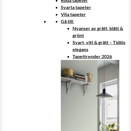
Röda tapeter
Svarta tapeter
Vita tapeter
Gå till:
Nyanser av grått, blått &
grönt
Svart, vitt & grått – Tidlös
elegans
Tapettrender 2026