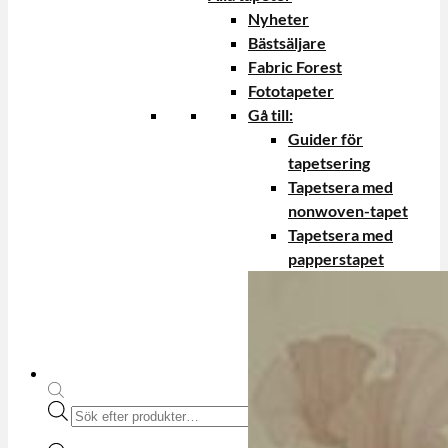
Nyheter
Bästsäljare
Fabric Forest
Fototapeter
Gå till:
Guider för
tapetsering
Tapetsera med
nonwoven-tapet
Tapetsera med
papperstapet
Produktsökning