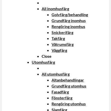
All inomhusfärg
Golvfärg/behandling
Grundfärg inomhus
Rengöring inomhus
Snickerifärg
Takfärg
Våtrumsfärg
Väggfärg
Close
Utomhusfärg
All utomhusfärg
Altanbehandlingar
Grundfärg utomhus
Fasadfärg
Fönsterfärg
Rengöring utomhus
Slamfärg