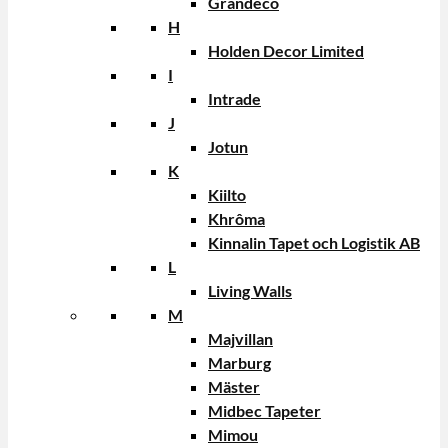
Grandeco
H
Holden Decor Limited
I
Intrade
J
Jotun
K
Kiilto
Khrôma
Kinnalin Tapet och Logistik AB
L
Living Walls
M
Majvillan
Marburg
Mäster
Midbec Tapeter
Mimou