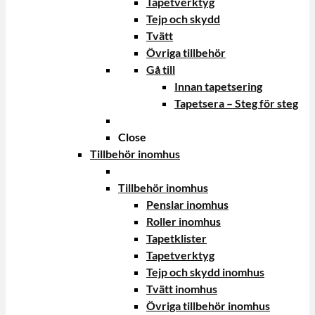
Tapetverktyg
Tejp och skydd
Tvätt
Övriga tillbehör
Gå till
Innan tapetsering
Tapetsera – Steg för steg
Close
Tillbehör inomhus
Tillbehör inomhus
Penslar inomhus
Roller inomhus
Tapetklister
Tapetverktyg
Tejp och skydd inomhus
Tvätt inomhus
Övriga tillbehör inomhus