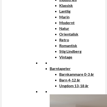
Klassisk
Lantlig
Marin
Modernt
Natur
Orientalisk
Retro
Romantisk
Stig Lindberg
Vintage
Barntapeter
Barnkammare 0-3 år
Barn 4-12 år
Ungdom 13-18 år