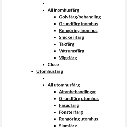
All inomhusfärg
Golvfärg/behandling
Grundfärg inomhus
Rengöring inomhus
Snickerifärg
Takfärg
Våtrumsfärg
Väggfärg
Close
Utomhusfärg
All utomhusfärg
Altanbehandlingar
Grundfärg utomhus
Fasadfärg
Fönsterfärg
Rengöring utomhus
Slamfärg