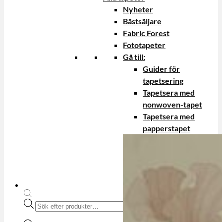
Nyheter
Bästsäljare
Fabric Forest
Fototapeter
Gå till:
Guider för
tapetsering
Tapetsera med
nonwoven-tapet
Tapetsera med
papperstapet
Produktsökning