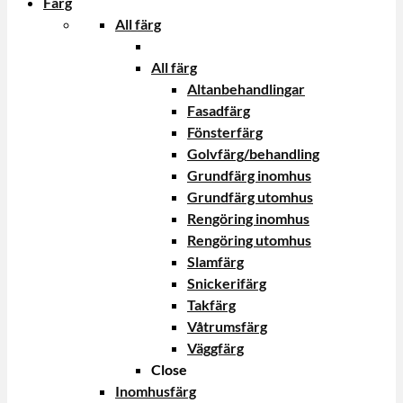
Färg
All färg
All färg
Altanbehandlingar
Fasadfärg
Fönsterfärg
Golvfärg/behandling
Grundfärg inomhus
Grundfärg utomhus
Rengöring inomhus
Rengöring utomhus
Slamfärg
Snickerifärg
Takfärg
Våtrumsfärg
Väggfärg
Close
Inomhusfärg