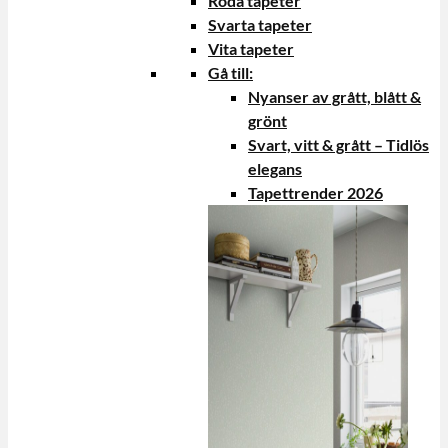
Röda tapeter
Svarta tapeter
Vita tapeter
Gå till:
Nyanser av grått, blått &
grönt
Svart, vitt & grått – Tidlös
elegans
Tapettrender 2026