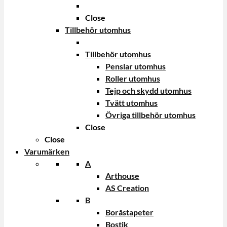
Close
Tillbehör utomhus
Tillbehör utomhus
Penslar utomhus
Roller utomhus
Tejp och skydd utomhus
Tvätt utomhus
Övriga tillbehör utomhus
Close
Close
Varumärken
A
Arthouse
AS Creation
B
Boråstapeter
Bostik