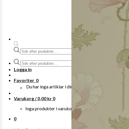
Produktsökning
Produktsökning
Logga in
Favoriter
0
Du har inga artiklar i din onskelista.
Varukorg /
0,00
kr
0
Inga produkter i varukorgen.
0