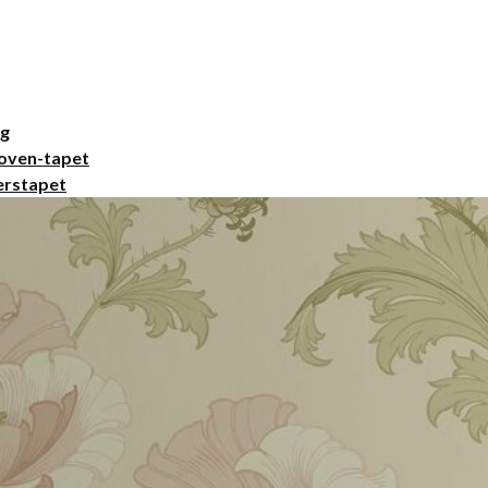
ng
oven-tapet
erstapet