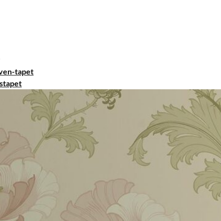
ven-tapet
stapet