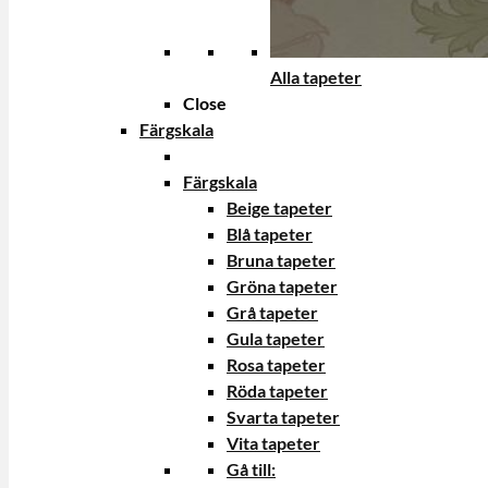
Alla tapeter
Close
Färgskala
Färgskala
Beige tapeter
Blå tapeter
Bruna tapeter
Gröna tapeter
Grå tapeter
Gula tapeter
Rosa tapeter
Röda tapeter
Svarta tapeter
Vita tapeter
Gå till: