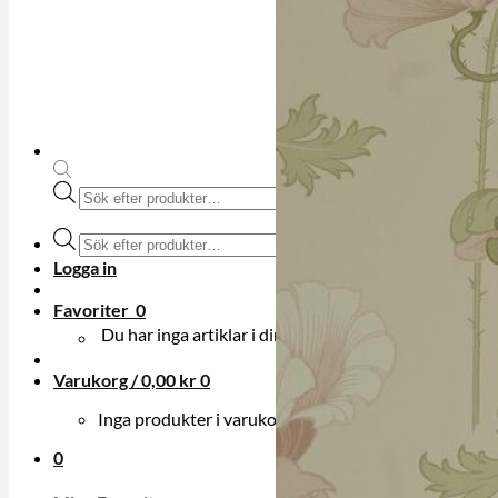
Produktsökning
Produktsökning
Logga in
Favoriter
0
Du har inga artiklar i din onskelista.
Varukorg /
0,00
kr
0
Inga produkter i varukorgen.
0