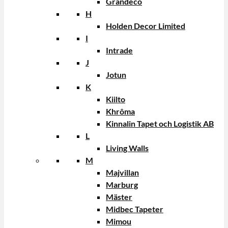
Grandeco
H
Holden Decor Limited
I
Intrade
J
Jotun
K
Kiilto
Khrôma
Kinnalin Tapet och Logistik AB
L
Living Walls
M
Majvillan
Marburg
Mäster
Midbec Tapeter
Mimou