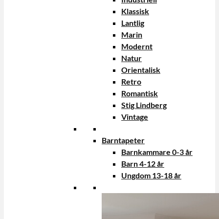
Klassisk
Lantlig
Marin
Modernt
Natur
Orientalisk
Retro
Romantisk
Stig Lindberg
Vintage
Barntapeter
Barnkammare 0-3 år
Barn 4-12 år
Ungdom 13-18 år