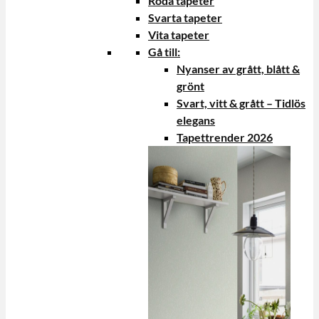
Röda tapeter
Svarta tapeter
Vita tapeter
Gå till:
Nyanser av grått, blått &
grönt
Svart, vitt & grått – Tidlös
elegans
Tapettrender 2026