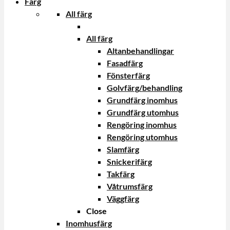
Färg
All färg
All färg
Altanbehandlingar
Fasadfärg
Fönsterfärg
Golvfärg/behandling
Grundfärg inomhus
Grundfärg utomhus
Rengöring inomhus
Rengöring utomhus
Slamfärg
Snickerifärg
Takfärg
Våtrumsfärg
Väggfärg
Close
Inomhusfärg