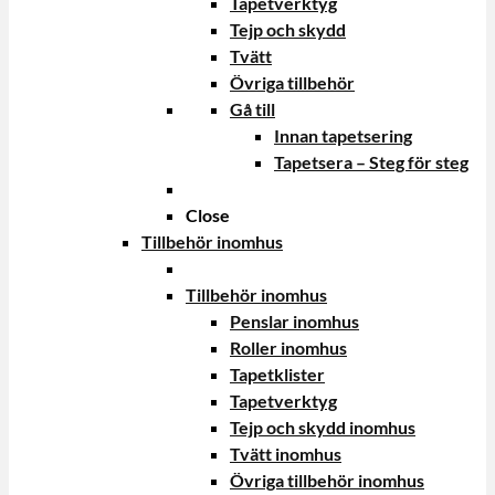
Tapetverktyg
Tejp och skydd
Tvätt
Övriga tillbehör
Gå till
Innan tapetsering
Tapetsera – Steg för steg
Close
Tillbehör inomhus
Tillbehör inomhus
Penslar inomhus
Roller inomhus
Tapetklister
Tapetverktyg
Tejp och skydd inomhus
Tvätt inomhus
Övriga tillbehör inomhus