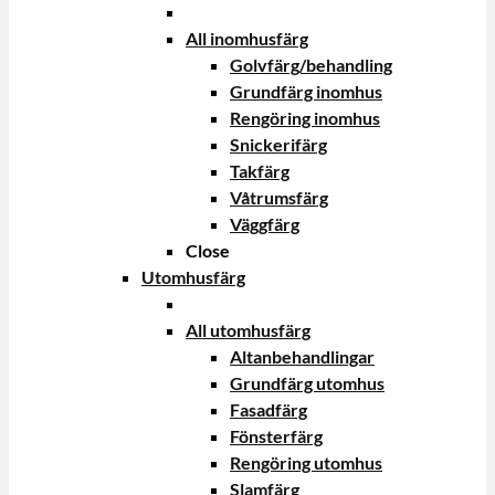
All inomhusfärg
Golvfärg/behandling
Grundfärg inomhus
Rengöring inomhus
Snickerifärg
Takfärg
Våtrumsfärg
Väggfärg
Close
Utomhusfärg
All utomhusfärg
Altanbehandlingar
Grundfärg utomhus
Fasadfärg
Fönsterfärg
Rengöring utomhus
Slamfärg