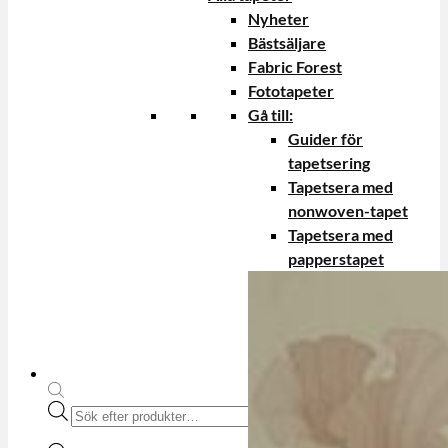
Nyheter
Bästsäljare
Fabric Forest
Fototapeter
Gå till:
Guider för
tapetsering
Tapetsera med
nonwoven-tapet
Tapetsera med
papperstapet
Produktsökning