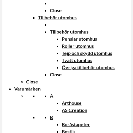
Close
Tillbehör utomhus
Tillbehör utomhus
Penslar utomhus
Roller utomhus
Tejp och skydd utomhus
Tvätt utomhus
Övriga tillbehör utomhus
Close
Close
Varumärken
A
Arthouse
AS Creation
B
Boråstapeter
Bostik