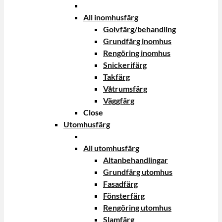
All inomhusfärg
Golvfärg/behandling
Grundfärg inomhus
Rengöring inomhus
Snickerifärg
Takfärg
Våtrumsfärg
Väggfärg
Close
Utomhusfärg
All utomhusfärg
Altanbehandlingar
Grundfärg utomhus
Fasadfärg
Fönsterfärg
Rengöring utomhus
Slamfärg