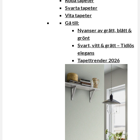
Röda tapeter
Svarta tapeter
Vita tapeter
Gå till:
Nyanser av grått, blått &
grönt
Svart, vitt & grått – Tidlös
elegans
Tapettrender 2026