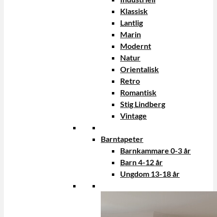
Klassisk
Lantlig
Marin
Modernt
Natur
Orientalisk
Retro
Romantisk
Stig Lindberg
Vintage
Barntapeter
Barnkammare 0-3 år
Barn 4-12 år
Ungdom 13-18 år