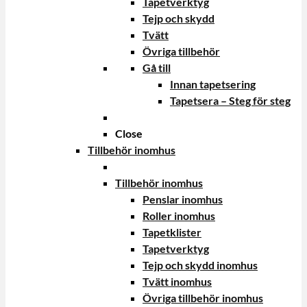
Tapetverktyg
Tejp och skydd
Tvätt
Övriga tillbehör
Gå till
Innan tapetsering
Tapetsera – Steg för steg
Close
Tillbehör inomhus
Tillbehör inomhus
Penslar inomhus
Roller inomhus
Tapetklister
Tapetverktyg
Tejp och skydd inomhus
Tvätt inomhus
Övriga tillbehör inomhus