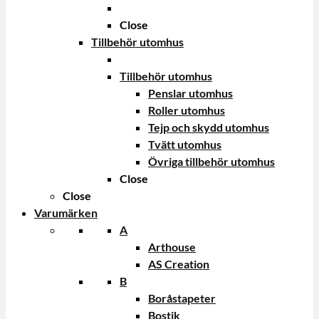
Close
Tillbehör utomhus
Tillbehör utomhus
Penslar utomhus
Roller utomhus
Tejp och skydd utomhus
Tvätt utomhus
Övriga tillbehör utomhus
Close
Close
Varumärken
A
Arthouse
AS Creation
B
Boråstapeter
Bostik