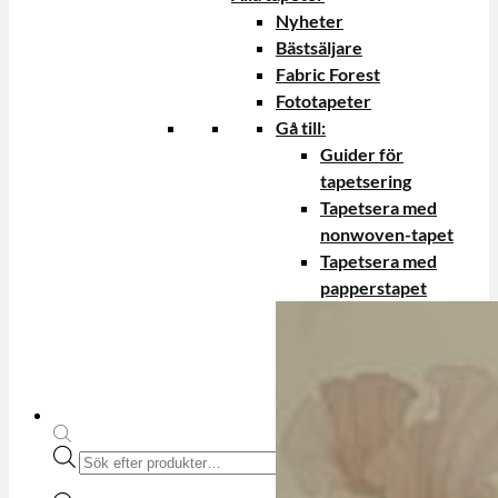
Nyheter
Bästsäljare
Fabric Forest
Fototapeter
Gå till:
Guider för
tapetsering
Tapetsera med
nonwoven-tapet
Tapetsera med
papperstapet
Produktsökning