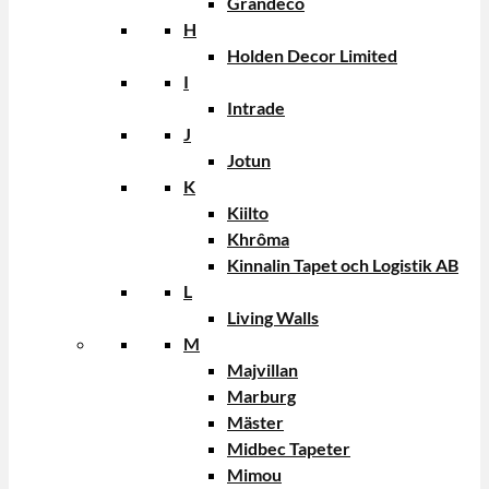
Grandeco
H
Holden Decor Limited
I
Intrade
J
Jotun
K
Kiilto
Khrôma
Kinnalin Tapet och Logistik AB
L
Living Walls
M
Majvillan
Marburg
Mäster
Midbec Tapeter
Mimou