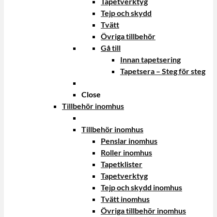
Tapetverktyg
Tejp och skydd
Tvätt
Övriga tillbehör
Gå till
Innan tapetsering
Tapetsera – Steg för steg
Close
Tillbehör inomhus
Tillbehör inomhus
Penslar inomhus
Roller inomhus
Tapetklister
Tapetverktyg
Tejp och skydd inomhus
Tvätt inomhus
Övriga tillbehör inomhus