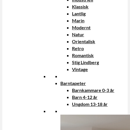
Klassisk
Lantlig
Marin
Modernt
Natur
Orientalisk
Retro
Romantisk
Stig Lindberg
Vintage
Barntapeter
Barnkammare 0-3 år
Barn 4-12 år
Ungdom 13-18 år