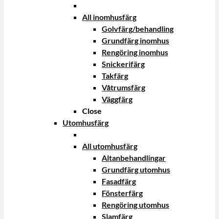
All inomhusfärg
Golvfärg/behandling
Grundfärg inomhus
Rengöring inomhus
Snickerifärg
Takfärg
Våtrumsfärg
Väggfärg
Close
Utomhusfärg
All utomhusfärg
Altanbehandlingar
Grundfärg utomhus
Fasadfärg
Fönsterfärg
Rengöring utomhus
Slamfärg