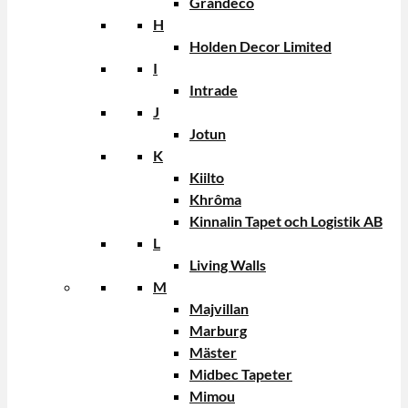
Grandeco
H
Holden Decor Limited
I
Intrade
J
Jotun
K
Kiilto
Khrôma
Kinnalin Tapet och Logistik AB
L
Living Walls
M
Majvillan
Marburg
Mäster
Midbec Tapeter
Mimou