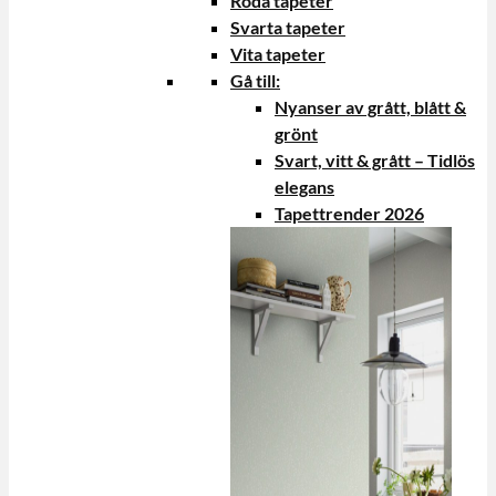
Röda tapeter
Svarta tapeter
Vita tapeter
Gå till:
Nyanser av grått, blått &
grönt
Svart, vitt & grått – Tidlös
elegans
Tapettrender 2026