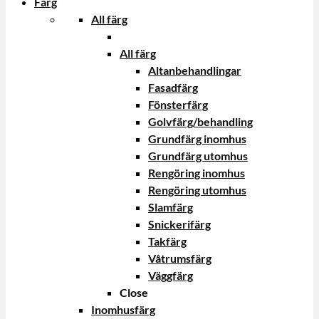
Färg
All färg
All färg
Altanbehandlingar
Fasadfärg
Fönsterfärg
Golvfärg/behandling
Grundfärg inomhus
Grundfärg utomhus
Rengöring inomhus
Rengöring utomhus
Slamfärg
Snickerifärg
Takfärg
Våtrumsfärg
Väggfärg
Close
Inomhusfärg