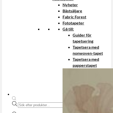
Nyheter
Bästsäljare
Fabric Forest
Fototapeter
Gå till:
Guider för
tapetsering
Tapetsera med
nonwoven-tapet
Tapetsera med
papperstapet
Produktsökning