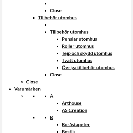
Close
Tillbehör utomhus
Tillbehör utomhus
Penslar utomhus
Roller utomhus
Tejp och skydd utomhus
Tvätt utomhus
Övriga tillbehör utomhus
Close
Close
Varumärken
A
Arthouse
AS Creation
B
Boråstapeter
Bostik