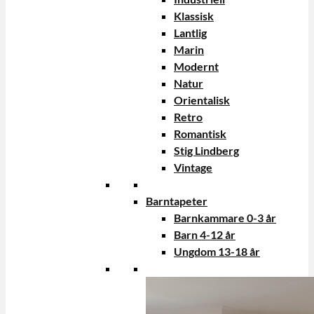
Klassisk
Lantlig
Marin
Modernt
Natur
Orientalisk
Retro
Romantisk
Stig Lindberg
Vintage
Barntapeter
Barnkammare 0-3 år
Barn 4-12 år
Ungdom 13-18 år