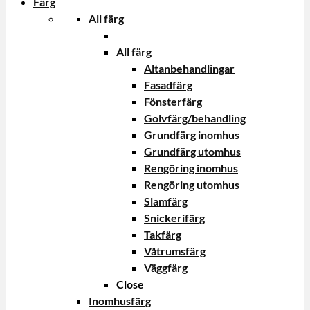
Färg
All färg
All färg
Altanbehandlingar
Fasadfärg
Fönsterfärg
Golvfärg/behandling
Grundfärg inomhus
Grundfärg utomhus
Rengöring inomhus
Rengöring utomhus
Slamfärg
Snickerifärg
Takfärg
Våtrumsfärg
Väggfärg
Close
Inomhusfärg