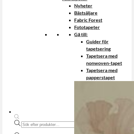
Nyheter
Bästsäljare
Fabric Forest
Fototapeter
Gå till:
Guider för
tapetsering
Tapetsera med
nonwoven-tapet
Tapetsera med
papperstapet
Produktsökning