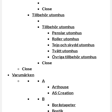
Close
Tillbehör utomhus
Tillbehör utomhus
Penslar utomhus
Roller utomhus
Tejp och skydd utomhus
Tvätt utomhus
Övriga tillbehör utomhus
Close
Close
Varumärken
A
Arthouse
AS Creation
B
Boråstapeter
Bostik