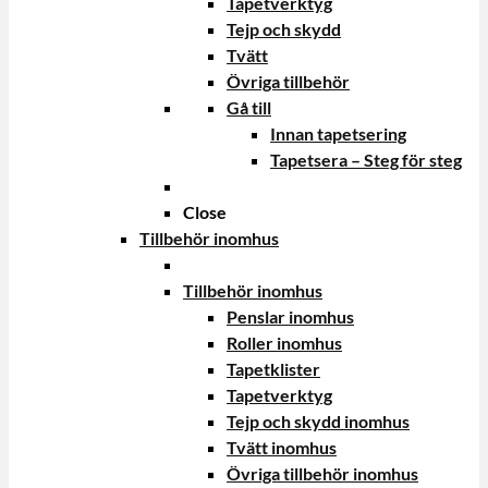
Tapetverktyg
Tejp och skydd
Tvätt
Övriga tillbehör
Gå till
Innan tapetsering
Tapetsera – Steg för steg
Close
Tillbehör inomhus
Tillbehör inomhus
Penslar inomhus
Roller inomhus
Tapetklister
Tapetverktyg
Tejp och skydd inomhus
Tvätt inomhus
Övriga tillbehör inomhus