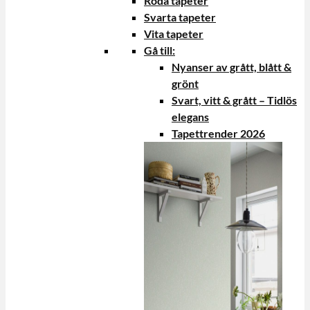
Röda tapeter
Svarta tapeter
Vita tapeter
Gå till:
Nyanser av grått, blått &
grönt
Svart, vitt & grått – Tidlös
elegans
Tapettrender 2026