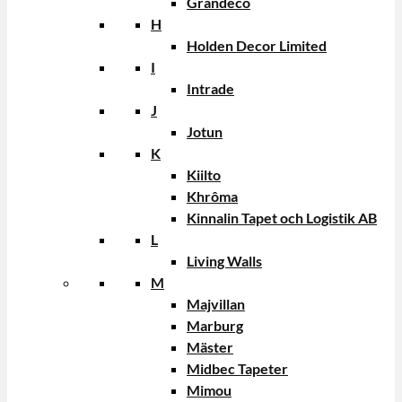
Grandeco
H
Holden Decor Limited
I
Intrade
J
Jotun
K
Kiilto
Khrôma
Kinnalin Tapet och Logistik AB
L
Living Walls
M
Majvillan
Marburg
Mäster
Midbec Tapeter
Mimou