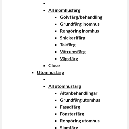
All inomhusfärg
Golvfärg/behandling
Grundfärg inomhus
Rengöring inomhus
Snickerifärg
Takfärg
Våtrumsfärg
Väggfärg
Close
Utomhusfärg
All utomhusfärg
Altanbehandlingar
Grundfärg utomhus
Fasadfärg
Fönsterfärg
Rengöring utomhus
Slamfärg