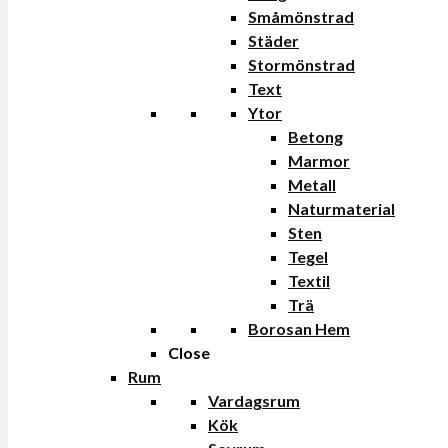
Småmönstrad
Städer
Stormönstrad
Text
Ytor
Betong
Marmor
Metall
Naturmaterial
Sten
Tegel
Textil
Trä
Borosan Hem
Close
Rum
Vardagsrum
Kök