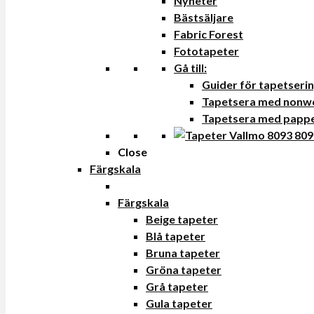
Nyheter
Bästsäljare
Fabric Forest
Fototapeter
Gå till:
Guider för tapetseri
Tapetsera med nonw
Tapetsera med papp
Close
Färgskala
Färgskala
Beige tapeter
Blå tapeter
Bruna tapeter
Gröna tapeter
Grå tapeter
Gula tapeter