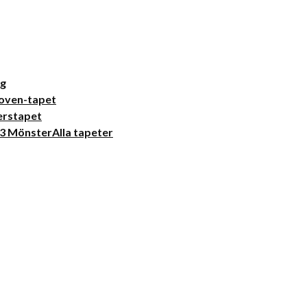
ng
oven-tapet
erstapet
Alla tapeter