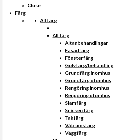
Close
Färg
All färg
All färg
Altanbehandlingar
Fasadfärg
Fönsterfärg
Golvfärg/behandling
Grundfärg inomhus
Grundfärg utomhus
Rengöring inomhus
Rengöring utomhus
Slamfärg
Snickerifärg
Takfärg
Våtrumsfärg
Väggfärg