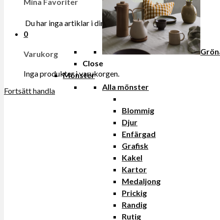
Mina Favoriter
Du har inga artiklar i din onskelista.
0
Grön
Varukorg
Close
Inga produkter i varukorgen.
Mönster
Alla mönster
Fortsätt handla
Blommig
Djur
Enfärgad
Grafisk
Kakel
Kartor
Medaljong
Prickig
Randig
Rutig