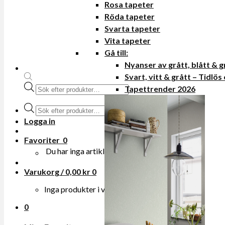
Rosa tapeter
Röda tapeter
Svarta tapeter
Vita tapeter
Gå till:
Nyanser av grått, blått & 
Svart, vitt & grått – Tidlös
Produktsökning
Tapettrender 2026
Produktsökning
Logga in
Favoriter
0
Du har inga artiklar i din onskelista.
Varukorg /
0,00
kr
0
Inga produkter i varukorgen.
0