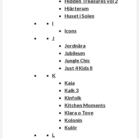
Hidden Treasures vol 2
Hjärterum
Huset i Solen
I
Icons
J
Jordnära
Jubileum
Jungle Chic
Just 4 Kids II
K
Kaia
Kalk 3
Kinfolk
Kitchen Moments
Klara o Tove
Kolonin
Kulör
L