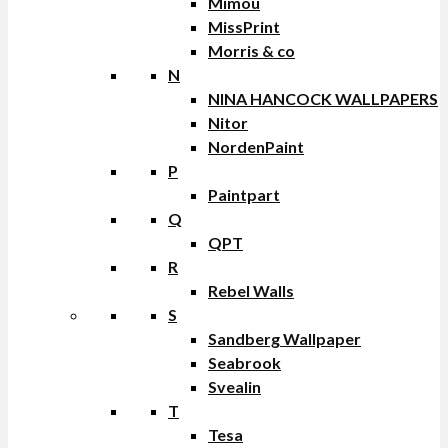
Mimou
MissPrint
Morris & co
N
NINA HANCOCK WALLPAPERS
Nitor
NordenPaint
P
Paintpart
Q
QPT
R
Rebel Walls
S
Sandberg Wallpaper
Seabrook
Svealin
T
Tesa