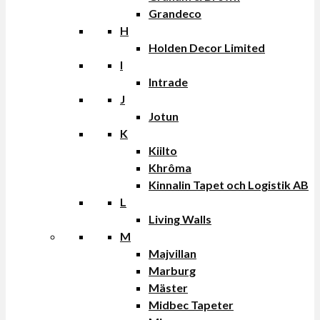
Grandeco
H
Holden Decor Limited
I
Intrade
J
Jotun
K
Kiilto
Khrôma
Kinnalin Tapet och Logistik AB
L
Living Walls
M
Majvillan
Marburg
Mäster
Midbec Tapeter