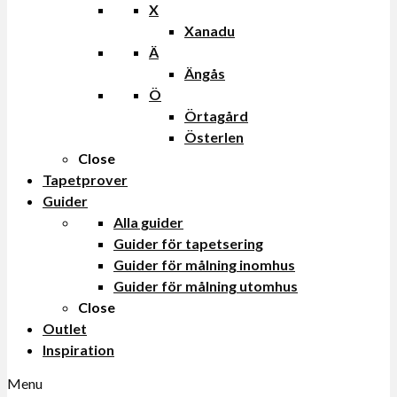
X
Xanadu
Ä
Ängås
Ö
Örtagård
Österlen
Close
Tapetprover
Guider
Alla guider
Guider för tapetsering
Guider för målning inomhus
Guider för målning utomhus
Close
Outlet
Inspiration
Menu