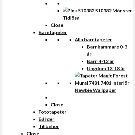
Tidlösa
Close
Barntapeter
Alla barntapeter
Barnkammare 0-3
år
Barn 4-12 år
Ungdom 13-18 år
Newbie Wallpaper
Close
Fototapeter
Bårder
Tillbehör
Close