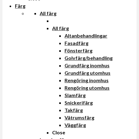
Färg
All färg
All färg
Altanbehandlingar
Fasadfärg
Fönsterfärg
Golvfärg/behandling
Grundfärg inomhus
Grundfärg utomhus
Rengöring inomhus
Rengöring utomhus
Slamfärg
Snickerifärg
Takfärg
Våtrumsfärg
Väggfärg
Close