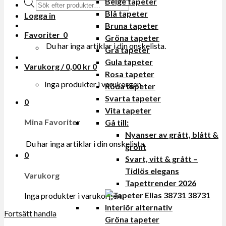
Beige tapeter
Produktsökning
Blå tapeter
Logga in
Bruna tapeter
Favoriter
0
Gröna tapeter
Du har inga artiklar i din onskelista.
Grå tapeter
Gula tapeter
Varukorg /
0,00
kr
0
Rosa tapeter
Inga produkter i varukorgen.
Röda tapeter
Svarta tapeter
0
Vita tapeter
Mina Favoriter
Gå till:
Nyanser av grått, blått &
Du har inga artiklar i din onskelista.
grönt
0
Svart, vitt & grått –
Tidlös elegans
Varukorg
Tapettrender 2026
Inga produkter i varukorgen.
Fortsätt handla
Gröna tapeter