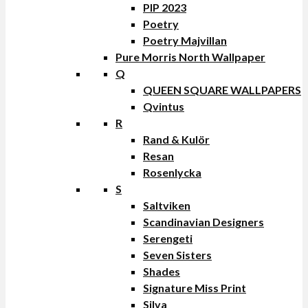
PIP 2023
Poetry
Poetry Majvillan
Pure Morris North Wallpaper
Q
QUEEN SQUARE WALLPAPERS
Qvintus
R
Rand & Kulör
Resan
Rosenlycka
S
Saltviken
Scandinavian Designers
Serengeti
Seven Sisters
Shades
Signature Miss Print
Silva