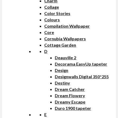
Charm
Collage
Color Stories
Colours
Compilation Wallpaper
Core
Cornubia Wallpapers
Cottage Garden
D
Deauville 2
Decorama EasyUp tapeter
Design
Designwalls Digital 350*255
Destiny
Dream Catcher
Dream Flowery
Dreamy Escape
Duro 1900 tapeter
E