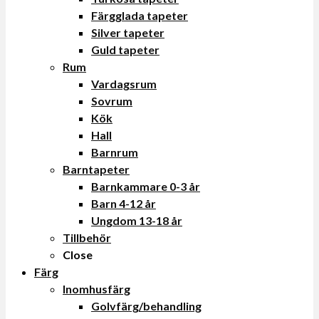
Färgglada tapeter
Silver tapeter
Guld tapeter
Rum
Vardagsrum
Sovrum
Kök
Hall
Barnrum
Barntapeter
Barnkammare 0-3 år
Barn 4-12 år
Ungdom 13-18 år
Tillbehör
Close
Färg
Inomhusfärg
Golvfärg/behandling