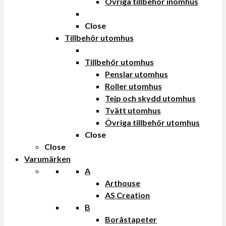
Övriga tillbehör inomhus
Close
Tillbehör utomhus
Tillbehör utomhus
Penslar utomhus
Roller utomhus
Tejp och skydd utomhus
Tvätt utomhus
Övriga tillbehör utomhus
Close
Close
Varumärken
A
Arthouse
AS Creation
B
Boråstapeter