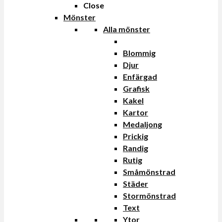
Close
Mönster
Alla mönster
Blommig
Djur
Enfärgad
Grafisk
Kakel
Kartor
Medaljong
Prickig
Randig
Rutig
Småmönstrad
Städer
Stormönstrad
Text
Ytor