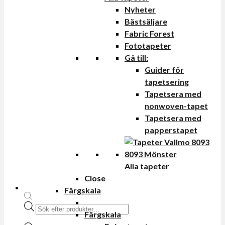
Nyheter
Bästsäljare
Fabric Forest
Fototapeter
Gå till:
Guider för
tapetsering
Tapetsera med
nonwoven-tapet
Tapetsera med
papperstapet
Alla tapeter
Close
Färgskala
Produktsökning
Färgskala