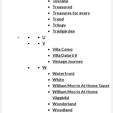
Toscana
Treasured
Treasures for every
Trend
Trilogy
Trädgården
U
V
Villa Como
Villa Dalarö II
Vintage Journey
W
Waterfront
White
William Morris At Home Tapet
William Morris At Home
Väggbild
Wonderland
Woodland