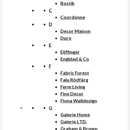
Bostik
C
Coordonne
D
Decor Maison
Duro
E
Eijffinger
Engblad & Co
F
Fabric Forest
Falu Rödfärg
Ferm Living
Fine Decor
Fiona Walldesign
G
Galerie Home
Galerie LTD.
Graham & Brown