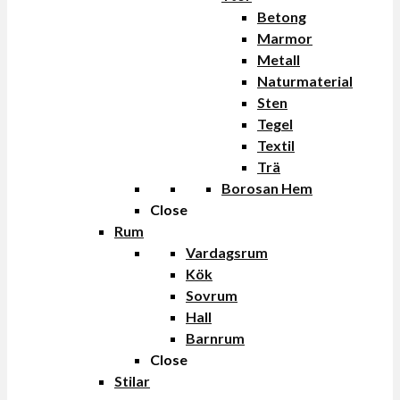
Betong
Marmor
Metall
Naturmaterial
Sten
Tegel
Textil
Trä
Borosan Hem
Close
Rum
Vardagsrum
Kök
Sovrum
Hall
Barnrum
Close
Stilar