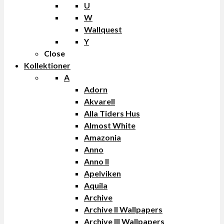
U
W
Wallquest
Y
Close
Kollektioner
A
Adorn
Akvarell
Alla Tiders Hus
Almost White
Amazonia
Anno
Anno II
Apelviken
Aquila
Archive
Archive II Wallpapers
Archive III Wallpapers