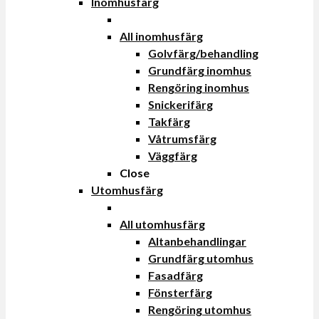
Inomhusfärg
All inomhusfärg
Golvfärg/behandling
Grundfärg inomhus
Rengöring inomhus
Snickerifärg
Takfärg
Våtrumsfärg
Väggfärg
Close
Utomhusfärg
All utomhusfärg
Altanbehandlingar
Grundfärg utomhus
Fasadfärg
Fönsterfärg
Rengöring utomhus