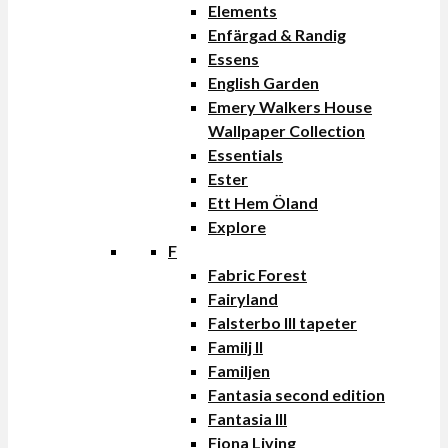
Elements
Enfärgad & Randig
Essens
English Garden
Emery Walkers House
Wallpaper Collection
Essentials
Ester
Ett Hem Öland
Explore
F
Fabric Forest
Fairyland
Falsterbo III tapeter
Familj II
Familjen
Fantasia second edition
Fantasia III
Fiona Living