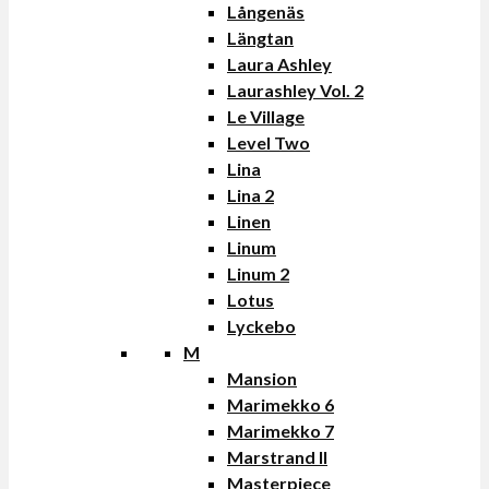
Långenäs
Längtan
Laura Ashley
Laurashley Vol. 2
Le Village
Level Two
Lina
Lina 2
Linen
Linum
Linum 2
Lotus
Lyckebo
M
Mansion
Marimekko 6
Marimekko 7
Marstrand II
Masterpiece