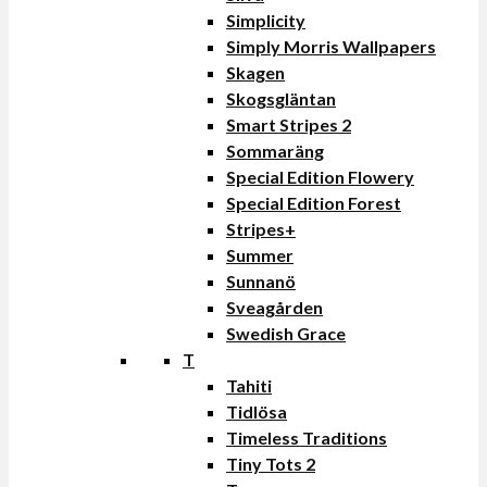
Simplicity
Simply Morris Wallpapers
Skagen
Skogsgläntan
Smart Stripes 2
Sommaräng
Special Edition Flowery
Special Edition Forest
Stripes+
Summer
Sunnanö
Sveagården
Swedish Grace
T
Tahiti
Tidlösa
Timeless Traditions
Tiny Tots 2