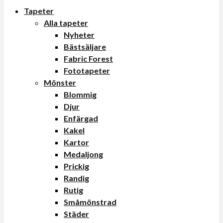
Tapeter
Alla tapeter
Nyheter
Bästsäljare
Fabric Forest
Fototapeter
Mönster
Blommig
Djur
Enfärgad
Kakel
Kartor
Medaljong
Prickig
Randig
Rutig
Småmönstrad
Städer