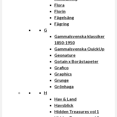
Flora
Florin
Fågelsång
Fägring
G
Gammalsvenska klassiker
1850-1950
Gammalsvenska QuickUp
Geonature
Gotain x Boråstapeter
Grafico
Graphics
Grunge
Grönhaga
H
Hav & Land
Havsblick
Hidden Treasures vol 1