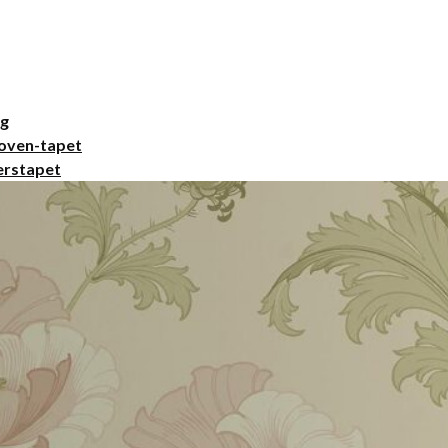
ng
oven-tapet
erstapet