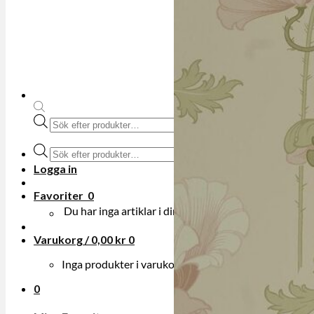
Produktsökning
Produktsökning
Logga in
Favoriter
0
Du har inga artiklar i din onskelista.
Varukorg /
0,00
kr
0
Inga produkter i varukorgen.
0