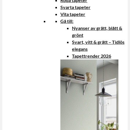
Röda tapeter
Svarta tapeter
Vita tapeter
Gå till:
Nyanser av grått, blått &
grönt
Svart, vitt & grått – Tidlös
elegans
Tapettrender 2026