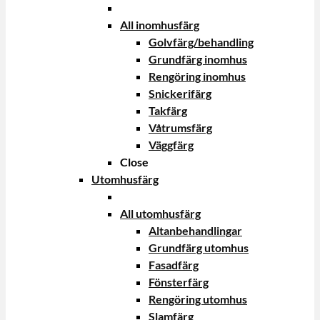
All inomhusfärg
Golvfärg/behandling
Grundfärg inomhus
Rengöring inomhus
Snickerifärg
Takfärg
Våtrumsfärg
Väggfärg
Close
Utomhusfärg
All utomhusfärg
Altanbehandlingar
Grundfärg utomhus
Fasadfärg
Fönsterfärg
Rengöring utomhus
Slamfärg