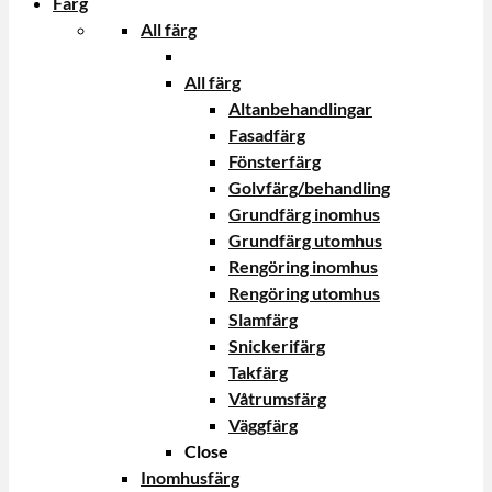
Färg
All färg
All färg
Altanbehandlingar
Fasadfärg
Fönsterfärg
Golvfärg/behandling
Grundfärg inomhus
Grundfärg utomhus
Rengöring inomhus
Rengöring utomhus
Slamfärg
Snickerifärg
Takfärg
Våtrumsfärg
Väggfärg
Close
Inomhusfärg