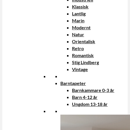
Klassisk
Lantlig
Marin
Modernt
Natur
Orientalisk
Retro
Romantisk
Stig Lindberg
Vintage
Barntapeter
Barnkammare 0-3 år
Barn 4-12 år
Ungdom 13-18 år