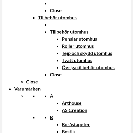
Close
Tillbehör utomhus
Tillbehör utomhus
Penslar utomhus
Roller utomhus
Tejp och skydd utomhus
Tvätt utomhus
Övriga tillbehör utomhus
Close
Close
Varumärken
A
Arthouse
AS Creation
B
Boråstapeter
Bostik