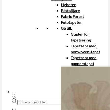
Nyheter
Bästsäljare
Fabric Forest
Fototapeter
Gå till:
Guider för
tapetsering
Tapetsera med
nonwoven-tapet
Tapetsera med
papperstapet
Produktsökning