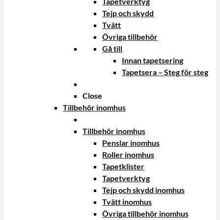
Tapetverktyg
Tejp och skydd
Tvätt
Övriga tillbehör
Gå till
Innan tapetsering
Tapetsera – Steg för steg
Close
Tillbehör inomhus
Tillbehör inomhus
Penslar inomhus
Roller inomhus
Tapetklister
Tapetverktyg
Tejp och skydd inomhus
Tvätt inomhus
Övriga tillbehör inomhus