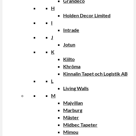
Grandeco
H
Holden Decor Limited
I
Intrade
J
Jotun
K
Kiilto
Khrôma
Kinnalin Tapet och Logistik AB
L
Living Walls
M
Majvillan
Marburg
Mäster
Midbec Tapeter
Mimou