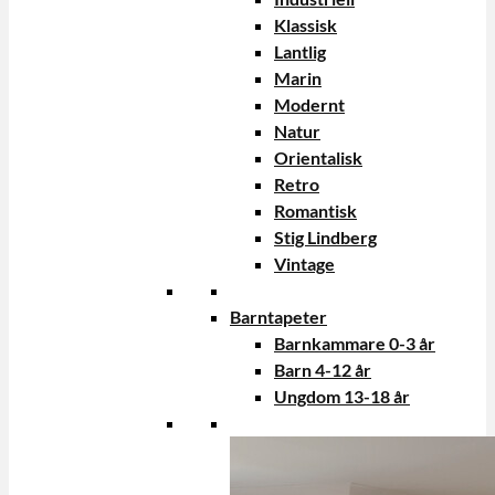
Klassisk
Lantlig
Marin
Modernt
Natur
Orientalisk
Retro
Romantisk
Stig Lindberg
Vintage
Barntapeter
Barnkammare 0-3 år
Barn 4-12 år
Ungdom 13-18 år