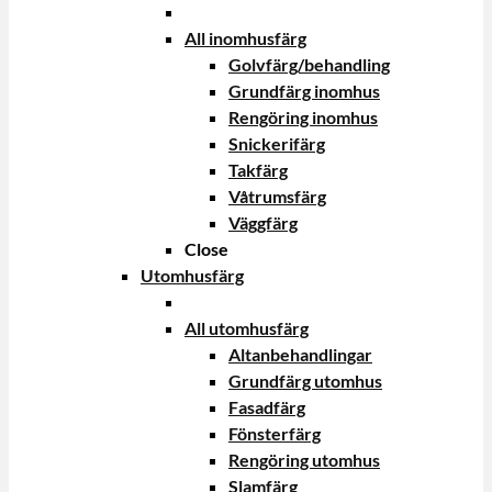
All inomhusfärg
Golvfärg/behandling
Grundfärg inomhus
Rengöring inomhus
Snickerifärg
Takfärg
Våtrumsfärg
Väggfärg
Close
Utomhusfärg
All utomhusfärg
Altanbehandlingar
Grundfärg utomhus
Fasadfärg
Fönsterfärg
Rengöring utomhus
Slamfärg