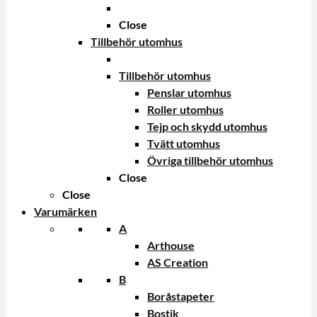
Close
Tillbehör utomhus
Tillbehör utomhus
Penslar utomhus
Roller utomhus
Tejp och skydd utomhus
Tvätt utomhus
Övriga tillbehör utomhus
Close
Close
Varumärken
A
Arthouse
AS Creation
B
Boråstapeter
Bostik