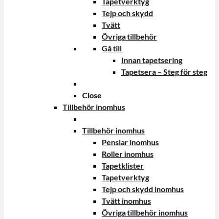
Tapetverktyg
Tejp och skydd
Tvätt
Övriga tillbehör
Gå till
Innan tapetsering
Tapetsera – Steg för steg
Close
Tillbehör inomhus
Tillbehör inomhus
Penslar inomhus
Roller inomhus
Tapetklister
Tapetverktyg
Tejp och skydd inomhus
Tvätt inomhus
Övriga tillbehör inomhus