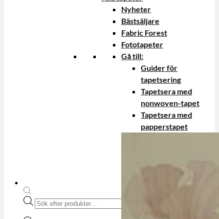
Nyheter
Bästsäljare
Fabric Forest
Fototapeter
Gå till:
Guider för
tapetsering
Tapetsera med
nonwoven-tapet
Tapetsera med
papperstapet
Produktsökning