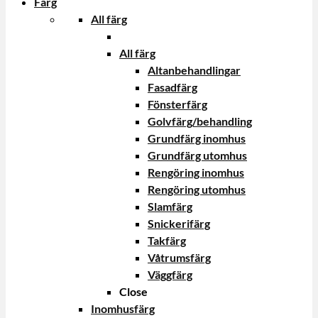
Färg
All färg
All färg
Altanbehandlingar
Fasadfärg
Fönsterfärg
Golvfärg/behandling
Grundfärg inomhus
Grundfärg utomhus
Rengöring inomhus
Rengöring utomhus
Slamfärg
Snickerifärg
Takfärg
Våtrumsfärg
Väggfärg
Close
Inomhusfärg