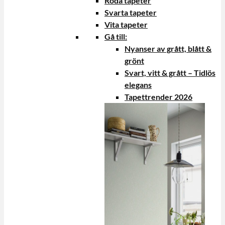
Röda tapeter
Svarta tapeter
Vita tapeter
Gå till:
Nyanser av grått, blått &
grönt
Svart, vitt & grått – Tidlös
elegans
Tapettrender 2026