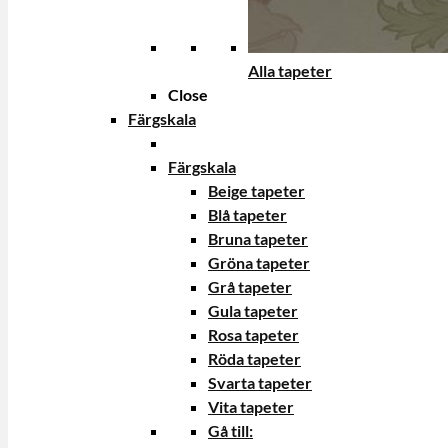
Alla tapeter
Close
Färgskala
Färgskala
Beige tapeter
Blå tapeter
Bruna tapeter
Gröna tapeter
Grå tapeter
Gula tapeter
Rosa tapeter
Röda tapeter
Svarta tapeter
Vita tapeter
Gå till: