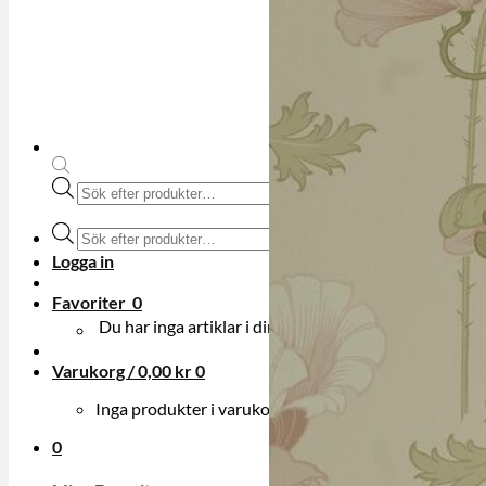
Produktsökning
Produktsökning
Logga in
Favoriter
0
Du har inga artiklar i din onskelista.
Varukorg /
0,00
kr
0
Inga produkter i varukorgen.
0