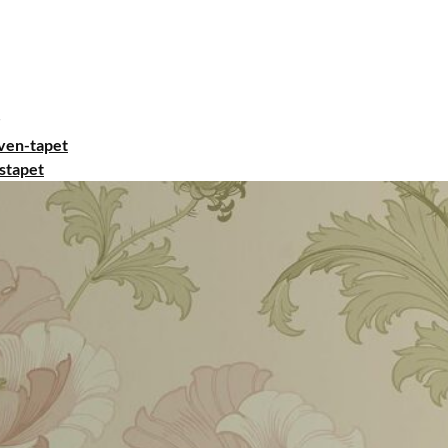
ven-tapet
stapet