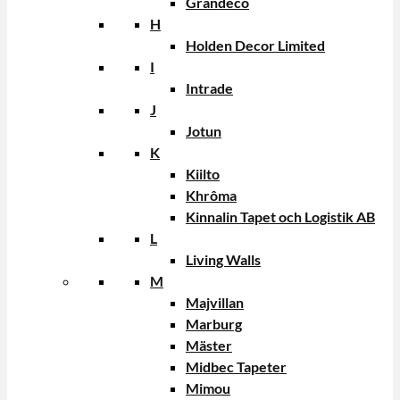
Grandeco
H
Holden Decor Limited
I
Intrade
J
Jotun
K
Kiilto
Khrôma
Kinnalin Tapet och Logistik AB
L
Living Walls
M
Majvillan
Marburg
Mäster
Midbec Tapeter
Mimou