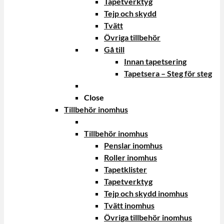
Tapetverktyg
Tejp och skydd
Tvätt
Övriga tillbehör
Gå till
Innan tapetsering
Tapetsera – Steg för steg
Close
Tillbehör inomhus
Tillbehör inomhus
Penslar inomhus
Roller inomhus
Tapetklister
Tapetverktyg
Tejp och skydd inomhus
Tvätt inomhus
Övriga tillbehör inomhus