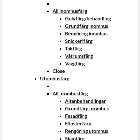
All inomhusfärg
Golvfärg/behandling
Grundfärg inomhus
Rengöring inomhus
Snickerifärg
Takfärg
Våtrumsfärg
Väggfärg
Close
Utomhusfärg
All utomhusfärg
Altanbehandlingar
Grundfärg utomhus
Fasadfärg
Fönsterfärg
Rengöring utomhus
Slamfärg