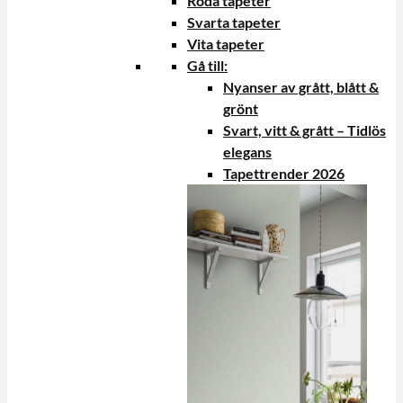
Röda tapeter
Svarta tapeter
Vita tapeter
Gå till:
Nyanser av grått, blått &
grönt
Svart, vitt & grått – Tidlös
elegans
Tapettrender 2026