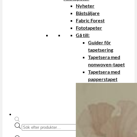
Nyheter
Bästsäljare
Fabric Forest
Fototapeter
Gå till:
Guider för
tapetsering
Tapetsera med
nonwoven-tapet
Tapetsera med
papperstapet
Produktsökning