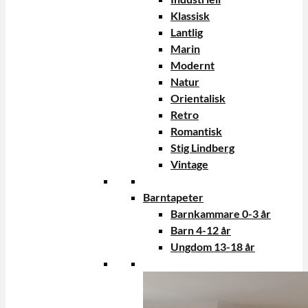
Klassisk
Lantlig
Marin
Modernt
Natur
Orientalisk
Retro
Romantisk
Stig Lindberg
Vintage
Barntapeter
Barnkammare 0-3 år
Barn 4-12 år
Ungdom 13-18 år