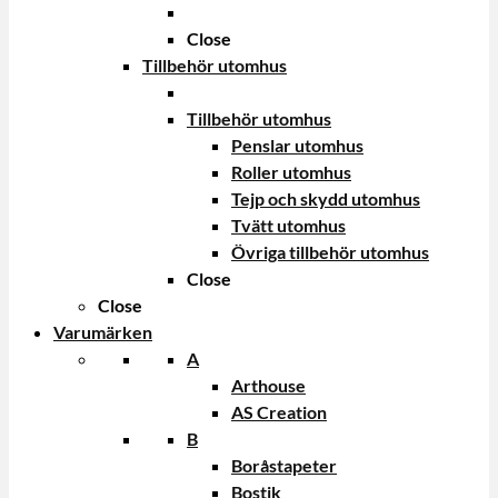
Close
Tillbehör utomhus
Tillbehör utomhus
Penslar utomhus
Roller utomhus
Tejp och skydd utomhus
Tvätt utomhus
Övriga tillbehör utomhus
Close
Close
Varumärken
A
Arthouse
AS Creation
B
Boråstapeter
Bostik