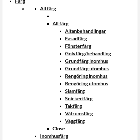
Färg
All färg
All färg
Altanbehandlingar
Fasadfärg
Fönsterfärg
Golvfärg/behandling
Grundfärg inomhus
Grundfärg utomhus
Rengöring inomhus
Rengöring utomhus
Slamfärg
Snickerifärg
Takfärg
Våtrumsfärg
Väggfärg
Close
Inomhusfärg