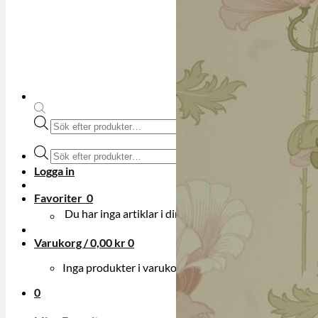
Produktsökning
Produktsökning
Logga in
Favoriter
0
Du har inga artiklar i din onskelista.
Varukorg /
0,00
kr
0
Inga produkter i varukorgen.
0