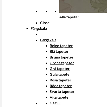
Alla tapeter
Close
Färgskala
Färgskala
Beige tapeter
Blå tapeter
Bruna tapeter
Gröna tapeter
Grå tapeter
Gula tapeter
Rosa tapeter
Röda tapeter
Svarta tapeter
Vita tapeter
Gå till: