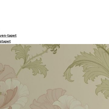
ven-tapet
stapet