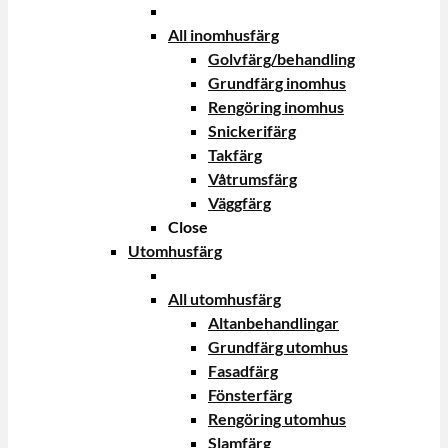
All inomhusfärg
Golvfärg/behandling
Grundfärg inomhus
Rengöring inomhus
Snickerifärg
Takfärg
Våtrumsfärg
Väggfärg
Close
Utomhusfärg
All utomhusfärg
Altanbehandlingar
Grundfärg utomhus
Fasadfärg
Fönsterfärg
Rengöring utomhus
Slamfärg