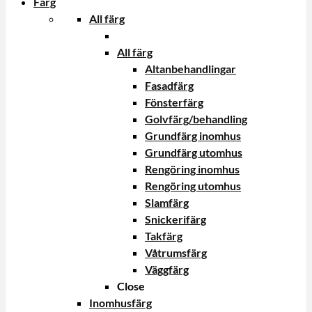
Färg
All färg
All färg
Altanbehandlingar
Fasadfärg
Fönsterfärg
Golvfärg/behandling
Grundfärg inomhus
Grundfärg utomhus
Rengöring inomhus
Rengöring utomhus
Slamfärg
Snickerifärg
Takfärg
Våtrumsfärg
Väggfärg
Close
Inomhusfärg