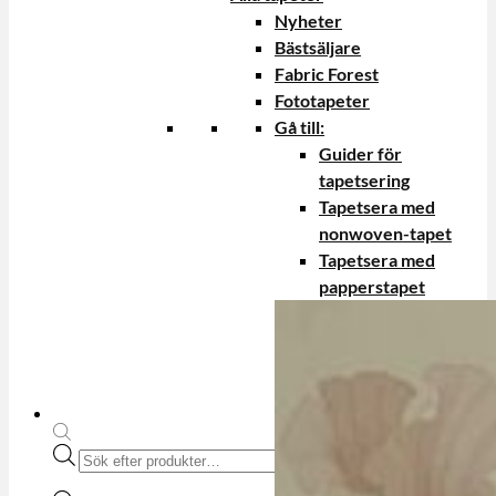
Nyheter
Bästsäljare
Fabric Forest
Fototapeter
Gå till:
Guider för
tapetsering
Tapetsera med
nonwoven-tapet
Tapetsera med
papperstapet
Produktsökning