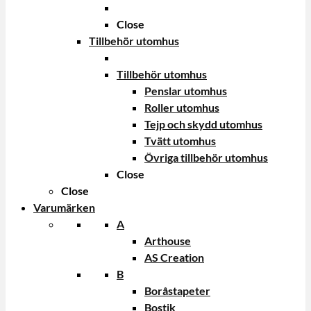
Close
Tillbehör utomhus
Tillbehör utomhus
Penslar utomhus
Roller utomhus
Tejp och skydd utomhus
Tvätt utomhus
Övriga tillbehör utomhus
Close
Close
Varumärken
A
Arthouse
AS Creation
B
Boråstapeter
Bostik