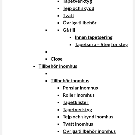
Tapetverktyg
Tejp och skydd
Tvätt
Övriga tillbehör
Gå till
Innan tapetsering
Tapetsera – Steg för steg
Close
Tillbehör inomhus
Tillbehör inomhus
Penslar inomhus
Roller inomhus
Tapetklister
Tapetverktyg
Tejp och skydd inomhus
Tvätt inomhus
Övriga tillbehör inomhus