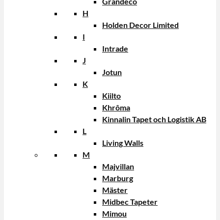
Grandeco
H
Holden Decor Limited
I
Intrade
J
Jotun
K
Kiilto
Khrôma
Kinnalin Tapet och Logistik AB
L
Living Walls
M
Majvillan
Marburg
Mäster
Midbec Tapeter
Mimou