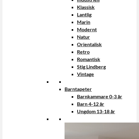
Klassisk
Lantlig
Marin
Modernt
Natur
Orientalisk
Retro
Romantisk
Stig Lindberg
Vintage
Barntapeter
Barnkammare 0-3 år
Barn 4-12 år
Ungdom 13-18 år