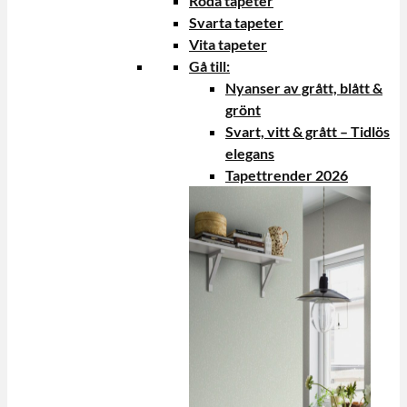
Röda tapeter
Svarta tapeter
Vita tapeter
Gå till:
Nyanser av grått, blått &
grönt
Svart, vitt & grått – Tidlös
elegans
Tapettrender 2026