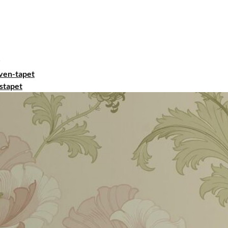
ven-tapet
stapet