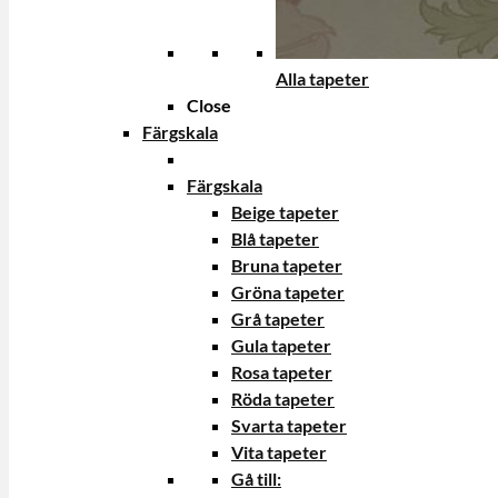
Alla tapeter
Close
Färgskala
Färgskala
Beige tapeter
Blå tapeter
Bruna tapeter
Gröna tapeter
Grå tapeter
Gula tapeter
Rosa tapeter
Röda tapeter
Svarta tapeter
Vita tapeter
Gå till: