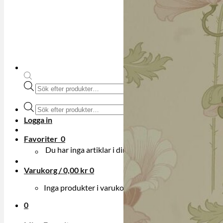
Produktsökning
Produktsökning
Logga in
Favoriter
0
Du har inga artiklar i din onskelista.
Varukorg /
0,00
kr
0
Inga produkter i varukorgen.
0