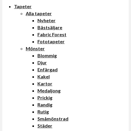
Tapeter
Alla tapeter
Nyheter
Bästsäljare
Fabric Forest
Fototapeter
Mönster
Blommig
Djur
Enfärgad
Kakel
Kartor
Medaljong
Prickig
Randig
Rutig
Småmönstrad
Städer