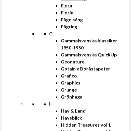
Flora
Florin
Fågelsång
Fägring
G
Gammalsvenska klassiker
1850-1950
Gammalsvenska QuickUp
Geonature
Gotain x Boråstapeter
Grafico
Graphics
Grunge
Grönhaga
H
Hav & Land
Havsblick
Hidden Treasures vol 1