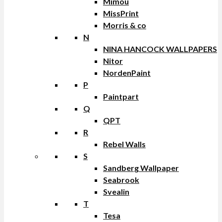
Mimou
MissPrint
Morris & co
N
NINA HANCOCK WALLPAPERS
Nitor
NordenPaint
P
Paintpart
Q
QPT
R
Rebel Walls
S
Sandberg Wallpaper
Seabrook
Svealin
T
Tesa