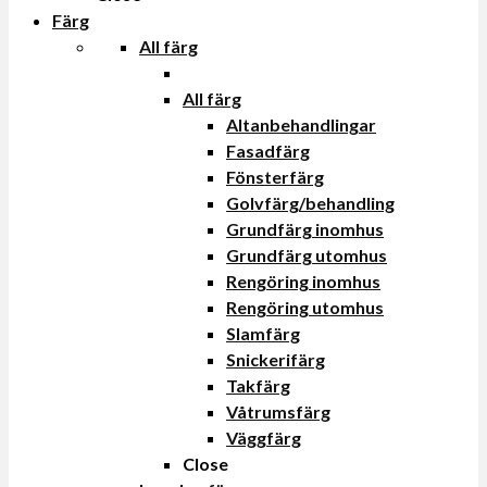
Färg
All färg
All färg
Altanbehandlingar
Fasadfärg
Fönsterfärg
Golvfärg/behandling
Grundfärg inomhus
Grundfärg utomhus
Rengöring inomhus
Rengöring utomhus
Slamfärg
Snickerifärg
Takfärg
Våtrumsfärg
Väggfärg
Close