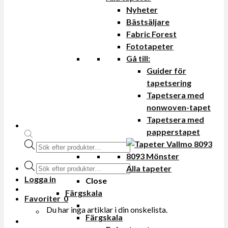
Nyheter
Bästsäljare
Fabric Forest
Fototapeter
Gå till:
Guider för
tapetsering
Tapetsera med
nonwoven-tapet
Tapetsera med
papperstapet
Produktsökning
Produktsökning
Alla tapeter
Logga in
Close
Färgskala
Favoriter
0
Du har inga artiklar i din onskelista.
Färgskala