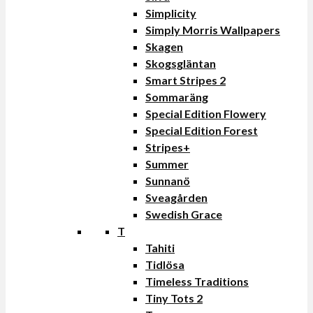
Simplicity
Simply Morris Wallpapers
Skagen
Skogsgläntan
Smart Stripes 2
Sommaräng
Special Edition Flowery
Special Edition Forest
Stripes+
Summer
Sunnanö
Sveagården
Swedish Grace
T
Tahiti
Tidlösa
Timeless Traditions
Tiny Tots 2