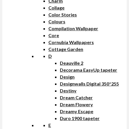
Charm
Collage
Color Stories
Colours
Compilation Wallpaper
Core
Cornubia Wallpapers
Cottage Garden
D
Deauville 2
Decorama EasyUp tapeter
Design
Designwalls Digital 350*255
Destiny
Dream Catcher
Dream Flowery
Dreamy Escape
Duro 1900 tapeter
E