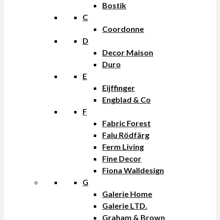
Bostik
C
Coordonne
D
Decor Maison
Duro
E
Eijffinger
Engblad & Co
F
Fabric Forest
Falu Rödfärg
Ferm Living
Fine Decor
Fiona Walldesign
G
Galerie Home
Galerie LTD.
Graham & Brown