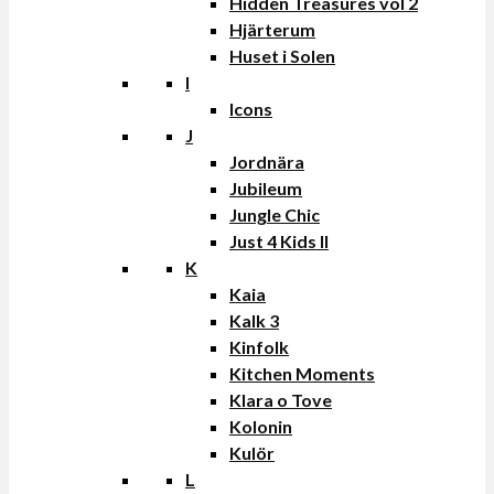
Hidden Treasures vol 2
Hjärterum
Huset i Solen
I
Icons
J
Jordnära
Jubileum
Jungle Chic
Just 4 Kids II
K
Kaia
Kalk 3
Kinfolk
Kitchen Moments
Klara o Tove
Kolonin
Kulör
L