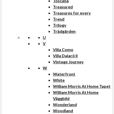
Toscana
Treasured
Treasures for every
Trend
Trilogy
Trädgården
U
V
Villa Como
Villa Dalarö II
Vintage Journey
W
Waterfront
White
William Morris At Home Tapet
William Morris At Home
Väggbild
Wonderland
Woodland