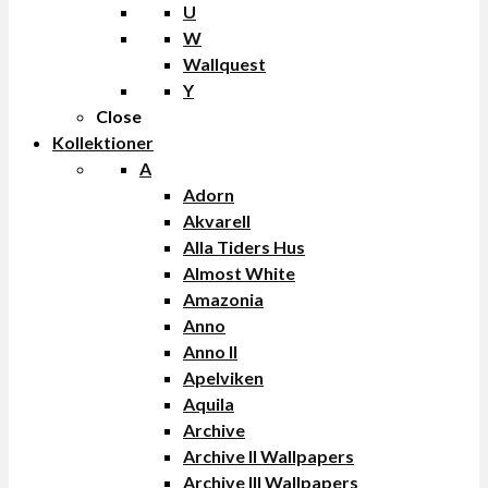
U
W
Wallquest
Y
Close
Kollektioner
A
Adorn
Akvarell
Alla Tiders Hus
Almost White
Amazonia
Anno
Anno II
Apelviken
Aquila
Archive
Archive II Wallpapers
Archive III Wallpapers