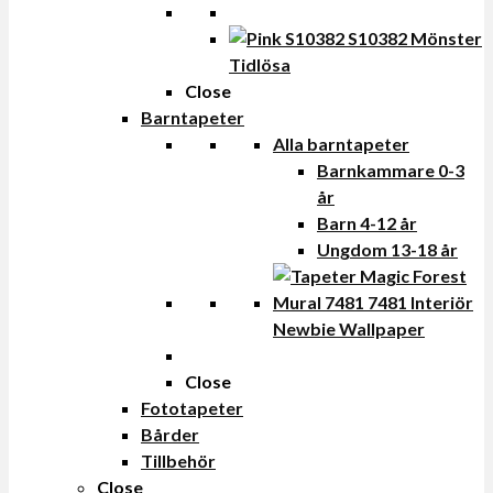
Tidlösa
Close
Barntapeter
Alla barntapeter
Barnkammare 0-3
år
Barn 4-12 år
Ungdom 13-18 år
Newbie Wallpaper
Close
Fototapeter
Bårder
Tillbehör
Close