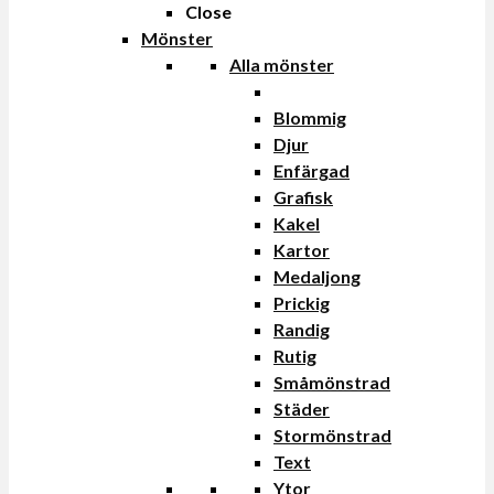
Close
Mönster
Alla mönster
Blommig
Djur
Enfärgad
Grafisk
Kakel
Kartor
Medaljong
Prickig
Randig
Rutig
Småmönstrad
Städer
Stormönstrad
Text
Ytor