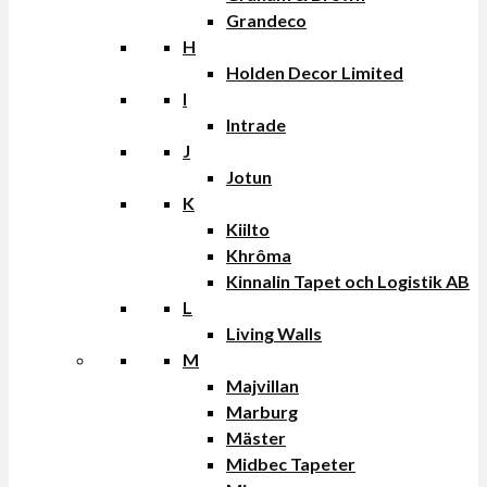
Grandeco
H
Holden Decor Limited
I
Intrade
J
Jotun
K
Kiilto
Khrôma
Kinnalin Tapet och Logistik AB
L
Living Walls
M
Majvillan
Marburg
Mäster
Midbec Tapeter