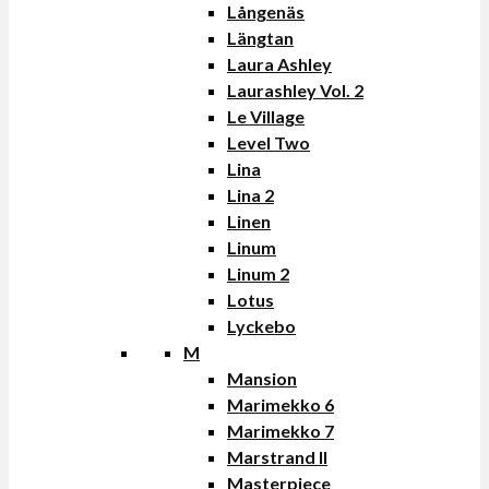
Långenäs
Längtan
Laura Ashley
Laurashley Vol. 2
Le Village
Level Two
Lina
Lina 2
Linen
Linum
Linum 2
Lotus
Lyckebo
M
Mansion
Marimekko 6
Marimekko 7
Marstrand II
Masterpiece