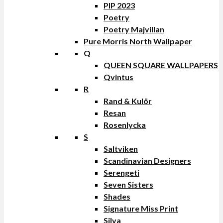
PIP 2023
Poetry
Poetry Majvillan
Pure Morris North Wallpaper
Q
QUEEN SQUARE WALLPAPERS
Qvintus
R
Rand & Kulör
Resan
Rosenlycka
S
Saltviken
Scandinavian Designers
Serengeti
Seven Sisters
Shades
Signature Miss Print
Silva