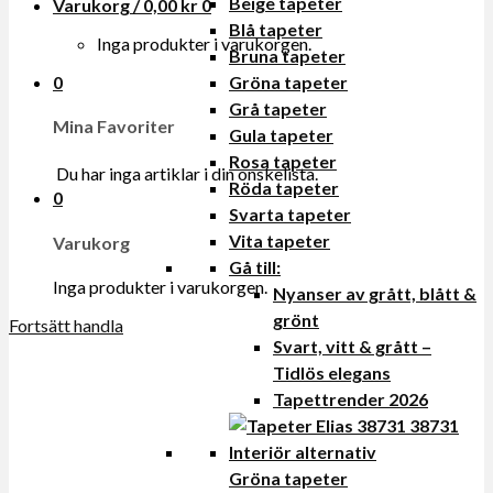
Beige tapeter
Varukorg /
0,00
kr
0
Blå tapeter
Inga produkter i varukorgen.
Bruna tapeter
0
Gröna tapeter
Grå tapeter
Mina Favoriter
Gula tapeter
Rosa tapeter
Du har inga artiklar i din onskelista.
Röda tapeter
0
Svarta tapeter
Vita tapeter
Varukorg
Gå till:
Inga produkter i varukorgen.
Nyanser av grått, blått &
grönt
Fortsätt handla
Svart, vitt & grått –
Tidlös elegans
Tapettrender 2026
Gröna tapeter