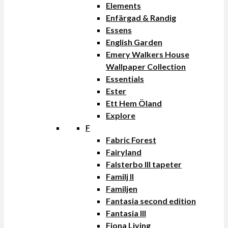
Elements
Enfärgad & Randig
Essens
English Garden
Emery Walkers House
Wallpaper Collection
Essentials
Ester
Ett Hem Öland
Explore
F
Fabric Forest
Fairyland
Falsterbo III tapeter
Familj II
Familjen
Fantasia second edition
Fantasia III
Fiona Living