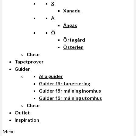
X
Xanadu
Ä
Ängås
Ö
Örtagård
Österlen
Close
Tapetprover
Guider
Alla guider
Guider för tapetsering
Guider för målning inomhus
Guider för målning utomhus
Close
Outlet
Inspiration
Menu