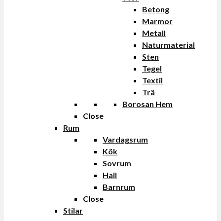
Betong
Marmor
Metall
Naturmaterial
Sten
Tegel
Textil
Trä
Borosan Hem
Close
Rum
Vardagsrum
Kök
Sovrum
Hall
Barnrum
Close
Stilar