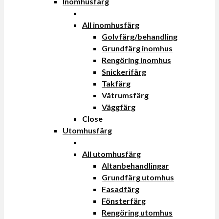
Inomhusfärg
All inomhusfärg
Golvfärg/behandling
Grundfärg inomhus
Rengöring inomhus
Snickerifärg
Takfärg
Våtrumsfärg
Väggfärg
Close
Utomhusfärg
All utomhusfärg
Altanbehandlingar
Grundfärg utomhus
Fasadfärg
Fönsterfärg
Rengöring utomhus