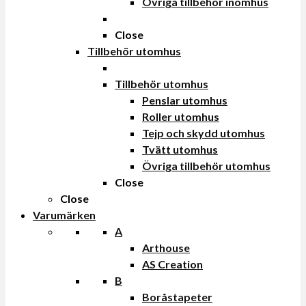
Övriga tillbehör inomhus
Close
Tillbehör utomhus
Tillbehör utomhus
Penslar utomhus
Roller utomhus
Tejp och skydd utomhus
Tvätt utomhus
Övriga tillbehör utomhus
Close
Close
Varumärken
A
Arthouse
AS Creation
B
Boråstapeter