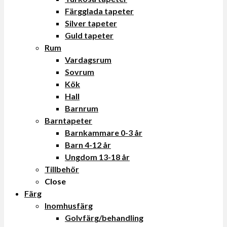
Färgglada tapeter
Silver tapeter
Guld tapeter
Rum
Vardagsrum
Sovrum
Kök
Hall
Barnrum
Barntapeter
Barnkammare 0-3 år
Barn 4-12 år
Ungdom 13-18 år
Tillbehör
Close
Färg
Inomhusfärg
Golvfärg/behandling