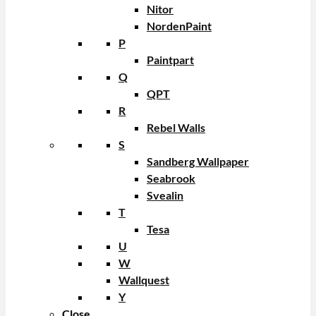
Nitor
NordenPaint
P
Paintpart
Q
QPT
R
Rebel Walls
S
Sandberg Wallpaper
Seabrook
Svealin
T
Tesa
U
W
Wallquest
Y
Close