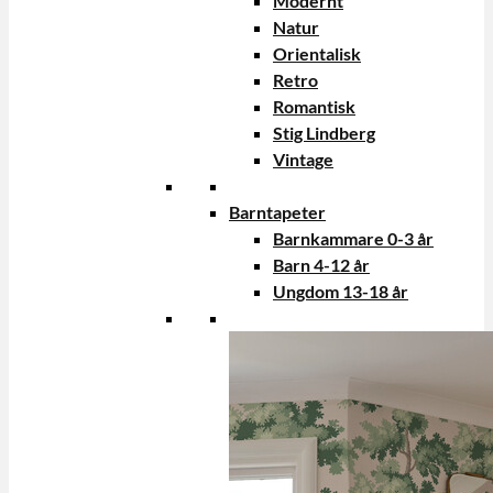
Modernt
Natur
Orientalisk
Retro
Romantisk
Stig Lindberg
Vintage
Barntapeter
Barnkammare 0-3 år
Barn 4-12 år
Ungdom 13-18 år