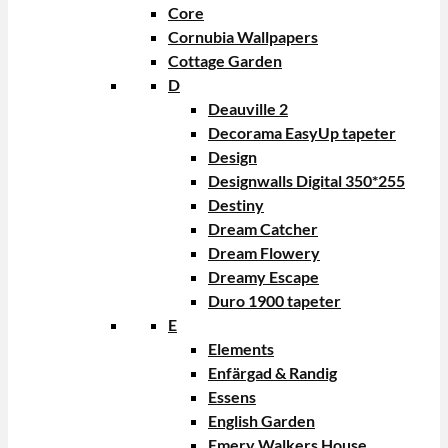
Core
Cornubia Wallpapers
Cottage Garden
D
Deauville 2
Decorama EasyUp tapeter
Design
Designwalls Digital 350*255
Destiny
Dream Catcher
Dream Flowery
Dreamy Escape
Duro 1900 tapeter
E
Elements
Enfärgad & Randig
Essens
English Garden
Emery Walkers House