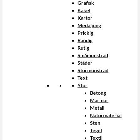
Grafisk
Kakel
Kartor
Medaljong
Prickig
Randig
Rutig
Småmönstrad
Städer
Stormönstrad
Text
Ytor
Betong
Marmor
Metall
Naturmaterial
Sten
Tegel
Textil