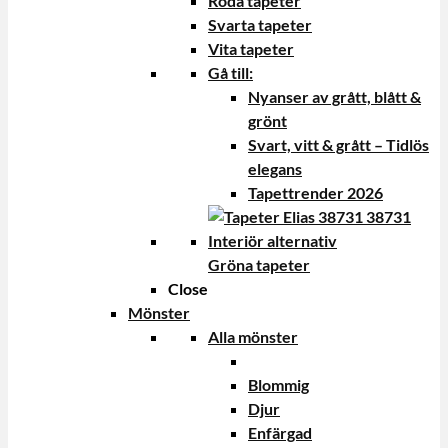
Röda tapeter
Svarta tapeter
Vita tapeter
Gå till:
Nyanser av grått, blått &
grönt
Svart, vitt & grått – Tidlös
elegans
Tapettrender 2026
Gröna tapeter
Close
Mönster
Alla mönster
Blommig
Djur
Enfärgad