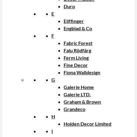
Duro
E
Eijffinger
Engblad & Co
F
Fabric Forest
Falu Rödfärg
Ferm Living
Fine Decor
Fiona Walldesign
G
Galerie Home
Galerie LTD.
Graham & Brown
Grandeco
H
Holden Decor Limited
I