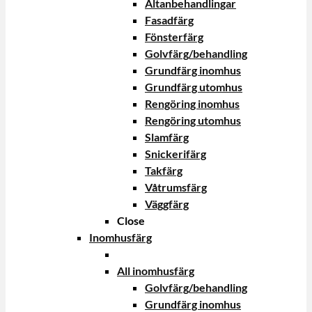
Altanbehandlingar
Fasadfärg
Fönsterfärg
Golvfärg/behandling
Grundfärg inomhus
Grundfärg utomhus
Rengöring inomhus
Rengöring utomhus
Slamfärg
Snickerifärg
Takfärg
Våtrumsfärg
Väggfärg
Close
Inomhusfärg
All inomhusfärg
Golvfärg/behandling
Grundfärg inomhus