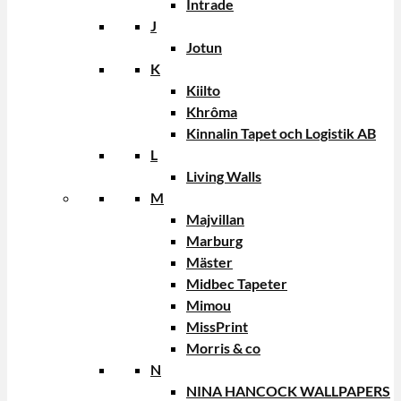
Intrade
J
Jotun
K
Kiilto
Khrôma
Kinnalin Tapet och Logistik AB
L
Living Walls
M
Majvillan
Marburg
Mäster
Midbec Tapeter
Mimou
MissPrint
Morris & co
N
NINA HANCOCK WALLPAPERS