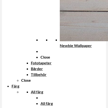
Newbie Wallpaper
Close
Fototapeter
Bårder
Tillbehör
Close
Färg
All färg
All färg