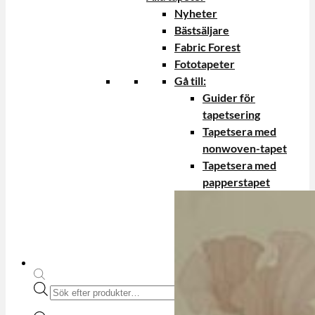
Nyheter
Bästsäljare
Fabric Forest
Fototapeter
Gå till:
Guider för
tapetsering
Tapetsera med
nonwoven-tapet
Tapetsera med
papperstapet
Produktsökning