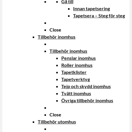
Gå till
Innan tapetsering
Tapetsera – Steg för steg
Close
Tillbehör inomhus
Tillbehör inomhus
Penslar inomhus
Roller inomhus
Tapetklister
Tapetverktyg
Tejp och skydd inomhus
Tvätt inomhus
Övriga tillbehör inomhus
Close
Tillbehör utomhus