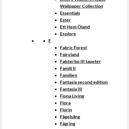
Wallpaper Collection
Essentials
Ester
Ett Hem Öland
Explore
F
Fabric Forest
Fairyland
Falsterbo III tapeter
Familj II
Familjen
Fantasia second edition
Fantasia III
Fiona Living
Flora
Florin
Fågelsång
Fägring