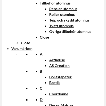
Tillbehör utomhus
Penslar utomhus
Roller utomhus
Tejp och skydd utomhus
Tvätt utomhus
Övriga tillbehör utomhus
Close
Close
Varumärken
A
Arthouse
AS Creation
B
Boråstapeter
Bostik
C
Coordonne
D
Decor Maison