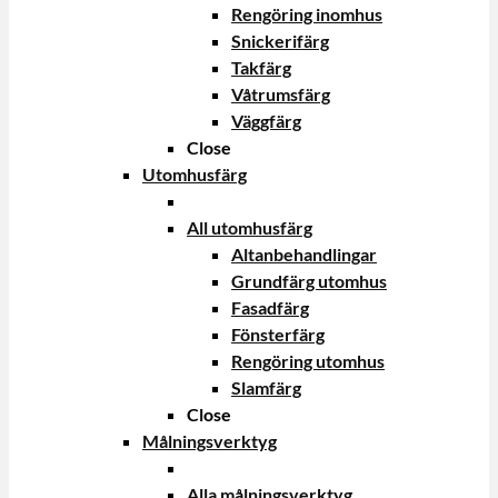
Rengöring inomhus
Snickerifärg
Takfärg
Våtrumsfärg
Väggfärg
Close
Utomhusfärg
All utomhusfärg
Altanbehandlingar
Grundfärg utomhus
Fasadfärg
Fönsterfärg
Rengöring utomhus
Slamfärg
Close
Målningsverktyg
Alla målningsverktyg