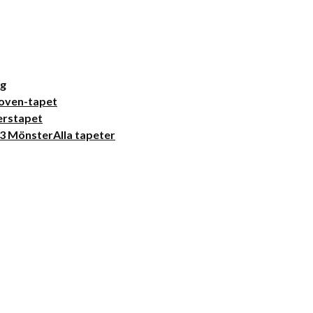
ng
oven-tapet
erstapet
Alla tapeter