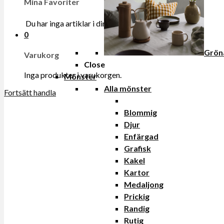
Mina Favoriter
Du har inga artiklar i din onskelista.
0
Grön
Varukorg
Close
Inga produkter i varukorgen.
Mönster
Alla mönster
Fortsätt handla
Blommig
Djur
Enfärgad
Grafisk
Kakel
Kartor
Medaljong
Prickig
Randig
Rutig