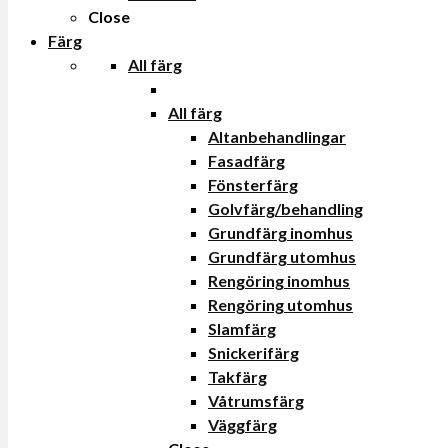
Close
Färg
All färg
All färg
Altanbehandlingar
Fasadfärg
Fönsterfärg
Golvfärg/behandling
Grundfärg inomhus
Grundfärg utomhus
Rengöring inomhus
Rengöring utomhus
Slamfärg
Snickerifärg
Takfärg
Våtrumsfärg
Väggfärg