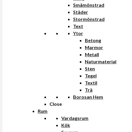
Småmönstrad
Städer
Stormönstrad
Text
Ytor
Betong
Marmor
Metall
Naturmaterial
Sten
Tegel
Textil
Trä
Borosan Hem
Close
Rum
Vardagsrum
Kök