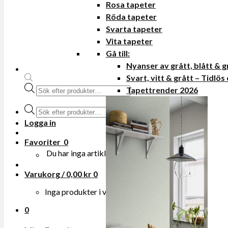
Rosa tapeter
Röda tapeter
Svarta tapeter
Vita tapeter
Gå till:
Nyanser av grått, blått & 
Svart, vitt & grått – Tidlös
Produktsökning
Tapettrender 2026
Produktsökning
Logga in
Favoriter
0
Du har inga artiklar i din onskelista.
Varukorg /
0,00
kr
0
Inga produkter i varukorgen.
0