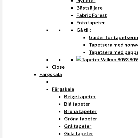
Nyheter
Bästsäljare
Fabric Forest
Fototapeter
Gå till:
Guider för tapetseri
Tapetsera med nonw
Tapetsera med papp
Close
Färgskala
Färgskala
Beige tapeter
Blå tapeter
Bruna tapeter
Gröna tapeter
Grå tapeter
Gula tapeter