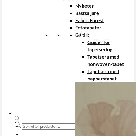
Nyheter
Bästsäljare
Fabric Forest
Fototapeter
Gå till:
Guider för
tapetsering
Tapetsera med
nonwoven-tapet
Tapetsera med
papperstapet
Produktsökning