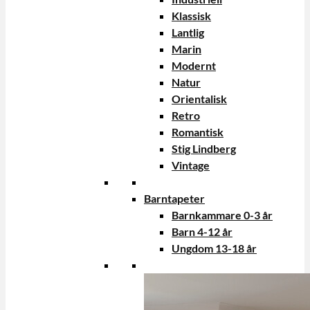
Klassisk
Lantlig
Marin
Modernt
Natur
Orientalisk
Retro
Romantisk
Stig Lindberg
Vintage
Barntapeter
Barnkammare 0-3 år
Barn 4-12 år
Ungdom 13-18 år