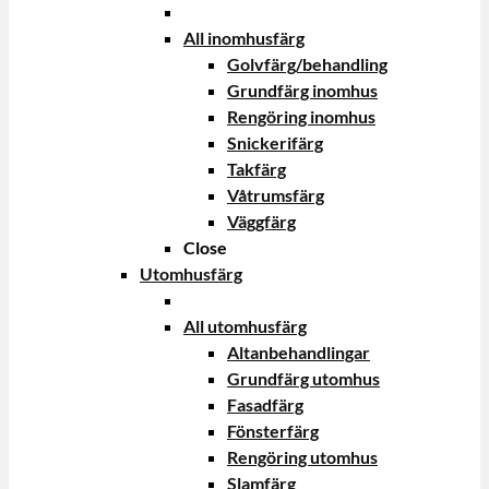
All inomhusfärg
Golvfärg/behandling
Grundfärg inomhus
Rengöring inomhus
Snickerifärg
Takfärg
Våtrumsfärg
Väggfärg
Close
Utomhusfärg
All utomhusfärg
Altanbehandlingar
Grundfärg utomhus
Fasadfärg
Fönsterfärg
Rengöring utomhus
Slamfärg