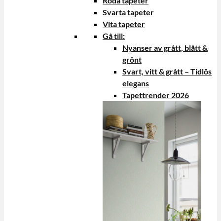
Röda tapeter
Svarta tapeter
Vita tapeter
Gå till:
Nyanser av grått, blått &
grönt
Svart, vitt & grått – Tidlös
elegans
Tapettrender 2026