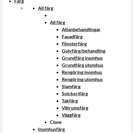
Färg
All färg
All färg
Altanbehandlingar
Fasadfärg
Fönsterfärg
Golvfärg/behandling
Grundfärg inomhus
Grundfärg utomhus
Rengöring inomhus
Rengöring utomhus
Slamfärg
Snickerifärg
Takfärg
Våtrumsfärg
Väggfärg
Close
Inomhusfärg