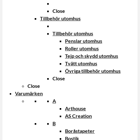
Close
Tillbehör utomhus
Tillbehör utomhus
Penslar utomhus
Roller utomhus
Tejp och skydd utomhus
Tvätt utomhus
Övriga tillbehör utomhus
Close
Close
Varumärken
A
Arthouse
AS Creation
B
Boråstapeter
Bostik