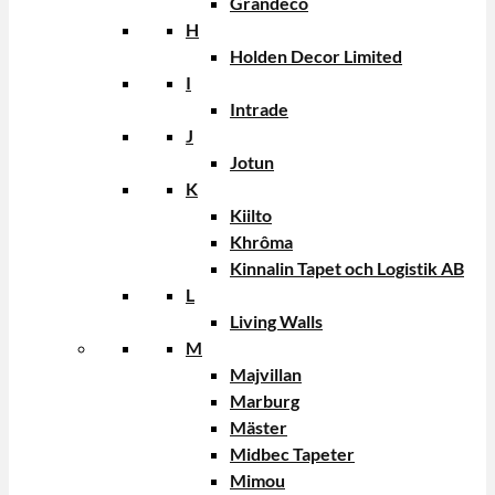
Grandeco
H
Holden Decor Limited
I
Intrade
J
Jotun
K
Kiilto
Khrôma
Kinnalin Tapet och Logistik AB
L
Living Walls
M
Majvillan
Marburg
Mäster
Midbec Tapeter
Mimou