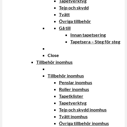
Tapetverktyg
Tejp och skydd
Tvätt
Övriga tillbehör
Gå till
Innan tapetsering
Tapetsera – Steg för steg
Close
Tillbehör inomhus
Tillbehör inomhus
Penslar inomhus
Roller inomhus
Tapetklister
Tapetverktyg
Tejp och skydd inomhus
Tvätt inomhus
Övriga tillbehör inomhus