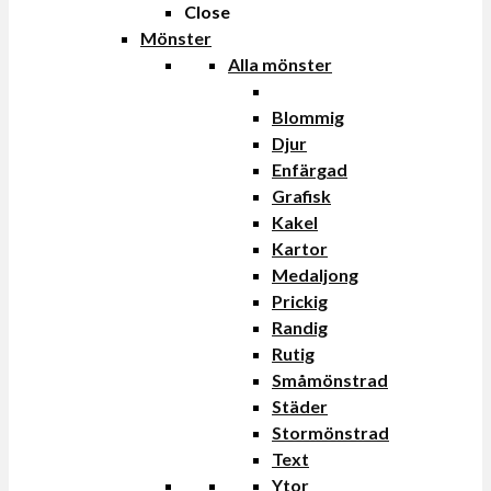
Close
Mönster
Alla mönster
Blommig
Djur
Enfärgad
Grafisk
Kakel
Kartor
Medaljong
Prickig
Randig
Rutig
Småmönstrad
Städer
Stormönstrad
Text
Ytor