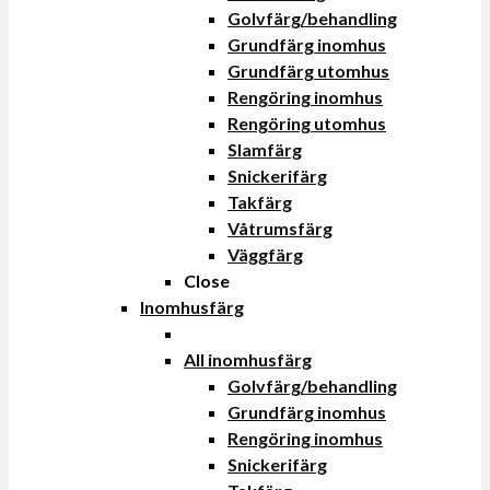
Golvfärg/behandling
Grundfärg inomhus
Grundfärg utomhus
Rengöring inomhus
Rengöring utomhus
Slamfärg
Snickerifärg
Takfärg
Våtrumsfärg
Väggfärg
Close
Inomhusfärg
All inomhusfärg
Golvfärg/behandling
Grundfärg inomhus
Rengöring inomhus
Snickerifärg