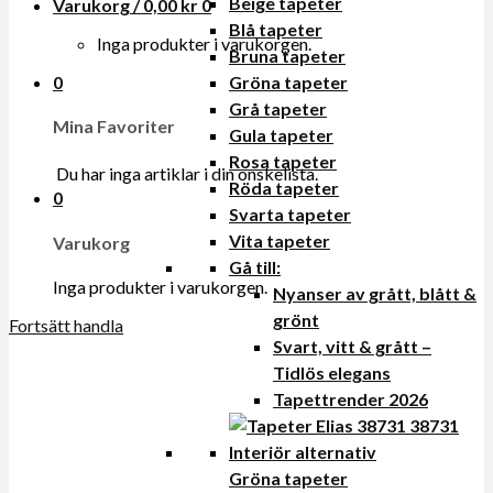
Beige tapeter
Varukorg /
0,00
kr
0
Blå tapeter
Inga produkter i varukorgen.
Bruna tapeter
0
Gröna tapeter
Grå tapeter
Mina Favoriter
Gula tapeter
Rosa tapeter
Du har inga artiklar i din onskelista.
Röda tapeter
0
Svarta tapeter
Vita tapeter
Varukorg
Gå till:
Inga produkter i varukorgen.
Nyanser av grått, blått &
grönt
Fortsätt handla
Svart, vitt & grått –
Tidlös elegans
Tapettrender 2026
Gröna tapeter