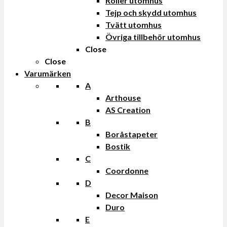
Roller utomhus
Tejp och skydd utomhus
Tvätt utomhus
Övriga tillbehör utomhus
Close
Close
Varumärken
A
Arthouse
AS Creation
B
Boråstapeter
Bostik
C
Coordonne
D
Decor Maison
Duro
E