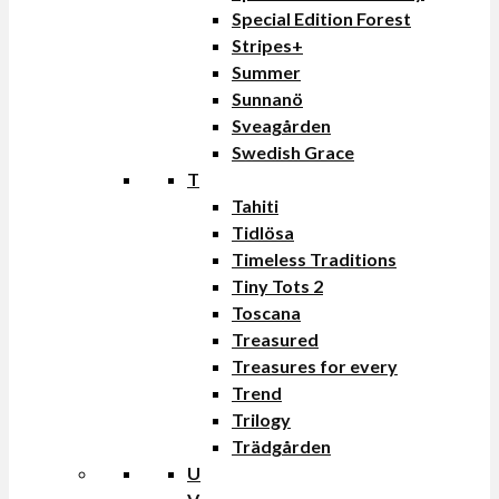
Special Edition Forest
Stripes+
Summer
Sunnanö
Sveagården
Swedish Grace
T
Tahiti
Tidlösa
Timeless Traditions
Tiny Tots 2
Toscana
Treasured
Treasures for every
Trend
Trilogy
Trädgården
U