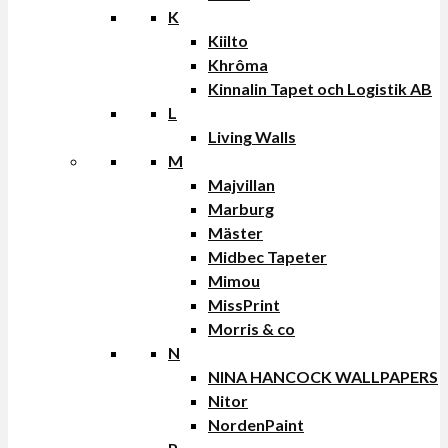
K
Kiilto
Khrôma
Kinnalin Tapet och Logistik AB
L
Living Walls
M
Majvillan
Marburg
Mäster
Midbec Tapeter
Mimou
MissPrint
Morris & co
N
NINA HANCOCK WALLPAPERS
Nitor
NordenPaint