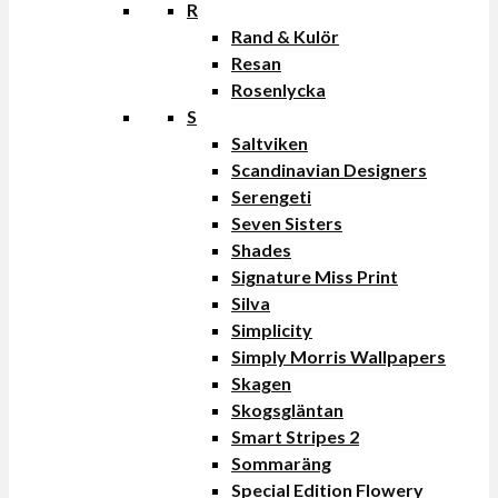
R
Rand & Kulör
Resan
Rosenlycka
S
Saltviken
Scandinavian Designers
Serengeti
Seven Sisters
Shades
Signature Miss Print
Silva
Simplicity
Simply Morris Wallpapers
Skagen
Skogsgläntan
Smart Stripes 2
Sommaräng
Special Edition Flowery