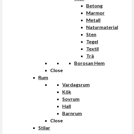
Betong
Marmor
Metall
Naturmaterial
Sten
Tegel
Textil
Trä
Borosan Hem
Close
Rum
Vardagsrum
Kök
Sovrum
Hall
Barnrum
Close
Stilar