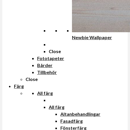
Newbie Wallpaper
Close
Fototapeter
Bårder
Tillbehör
Close
Färg
All färg
All färg
Altanbehandlingar
Fasadfärg
Fönsterfärg