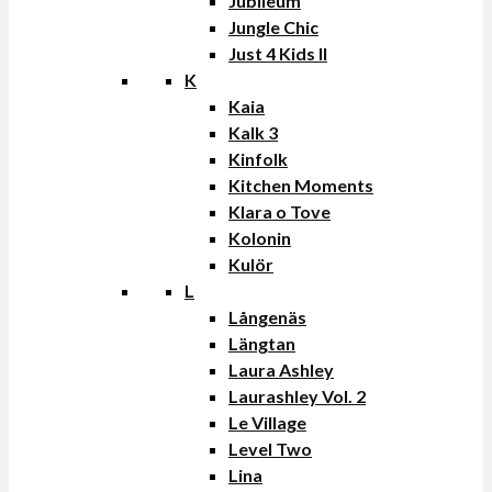
Jubileum
Jungle Chic
Just 4 Kids II
K
Kaia
Kalk 3
Kinfolk
Kitchen Moments
Klara o Tove
Kolonin
Kulör
L
Långenäs
Längtan
Laura Ashley
Laurashley Vol. 2
Le Village
Level Two
Lina