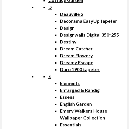
Cottage Garden
D
Deauville 2
Decorama EasyUp tapeter
Design
Designwalls Digital 350*255
Destiny
Dream Catcher
Dream Flowery
Dreamy Escape
Duro 1900 tapeter
E
Elements
Enfärgad & Randig
Essens
English Garden
Emery Walkers House
Wallpaper Collection
Essentials