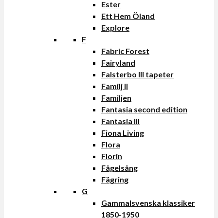
Ester
Ett Hem Öland
Explore
F
Fabric Forest
Fairyland
Falsterbo III tapeter
Familj II
Familjen
Fantasia second edition
Fantasia III
Fiona Living
Flora
Florin
Fågelsång
Fägring
G
Gammalsvenska klassiker
1850-1950