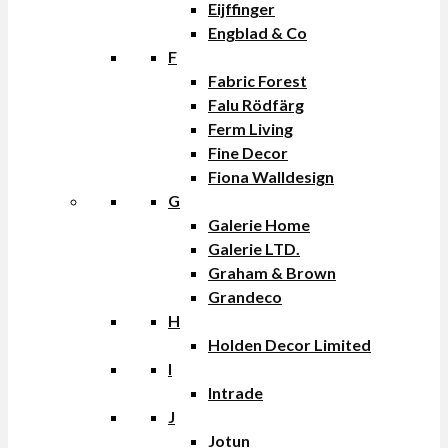
Eijffinger
Engblad & Co
F
Fabric Forest
Falu Rödfärg
Ferm Living
Fine Decor
Fiona Walldesign
G
Galerie Home
Galerie LTD.
Graham & Brown
Grandeco
H
Holden Decor Limited
I
Intrade
J
Jotun