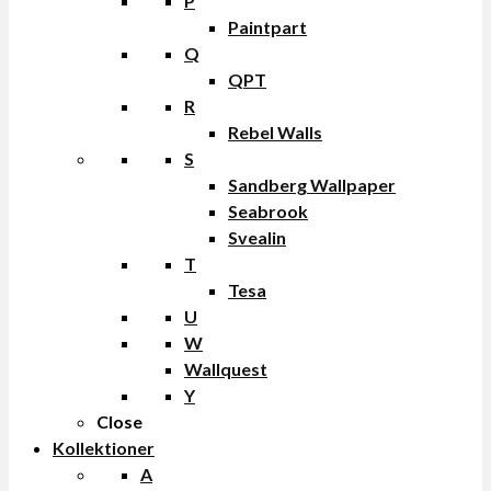
P
Paintpart
Q
QPT
R
Rebel Walls
S
Sandberg Wallpaper
Seabrook
Svealin
T
Tesa
U
W
Wallquest
Y
Close
Kollektioner
A