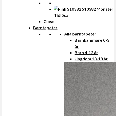
Tidlösa
Close
Barntapeter
Alla barntapeter
Barnkammare 0-3
år
Barn 4-12 år
Ungdom 13-18 år