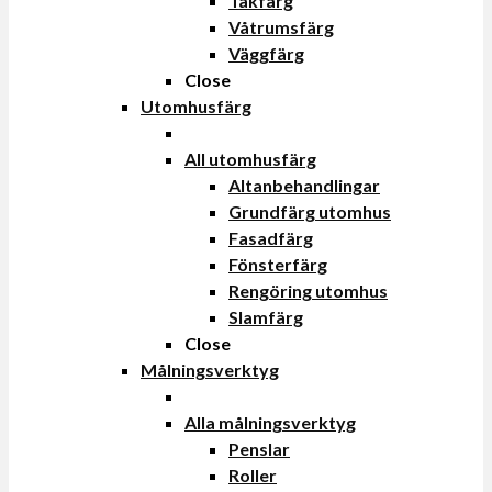
Takfärg
Våtrumsfärg
Väggfärg
Close
Utomhusfärg
All utomhusfärg
Altanbehandlingar
Grundfärg utomhus
Fasadfärg
Fönsterfärg
Rengöring utomhus
Slamfärg
Close
Målningsverktyg
Alla målningsverktyg
Penslar
Roller