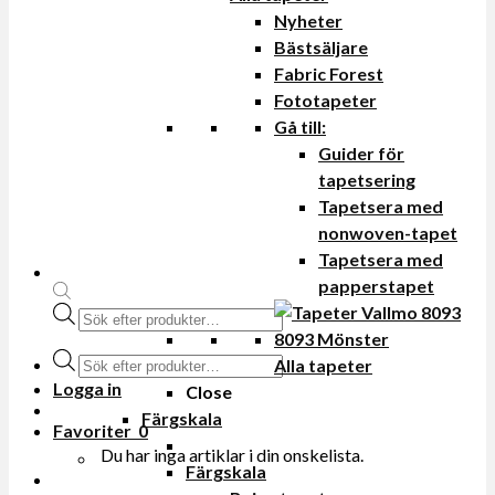
Nyheter
Bästsäljare
Fabric Forest
Fototapeter
Gå till:
Guider för
tapetsering
Tapetsera med
nonwoven-tapet
Tapetsera med
papperstapet
Produktsökning
Produktsökning
Alla tapeter
Logga in
Close
Färgskala
Favoriter
0
Du har inga artiklar i din onskelista.
Färgskala