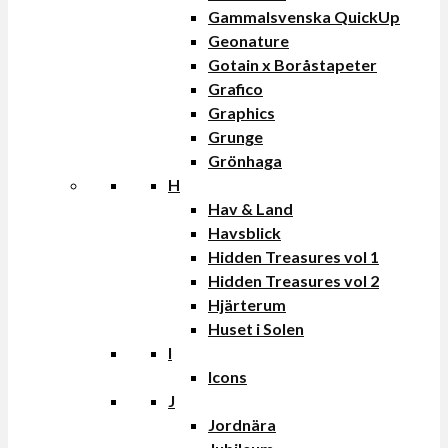
Gammalsvenska QuickUp
Geonature
Gotain x Boråstapeter
Grafico
Graphics
Grunge
Grönhaga
H
Hav & Land
Havsblick
Hidden Treasures vol 1
Hidden Treasures vol 2
Hjärterum
Huset i Solen
I
Icons
J
Jordnära